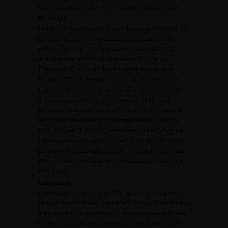
caractéristiques anatomo-cliniques ont été analysées.
Résultats
Huit des 17 patients avaient des tumeurs multiples (47 %).
La relecture a permis de reclasser des carcinomes à
cellules claires en CRSL. Six patients avaient des CRSL
multiples dont 5 bilatéraux et métachrones. Six des
17 patients (35 %) avaient une Sclérose Tubéreuse de
Bourville (STB) révélée par le cancer du rein dans 3 cas.
L’âge moyen de survenue du CRSL était de 50 ans (2872
ans) avec une prédominance féminine (64 %). Cinq
patients présentaient une insuffisance rénale chronique.
Les tumeurs étaient majoritairement solides, de stade
pT1a (85 %) ou pT1b (15 %) de grade nucléaire 3. Avec un
suivi moyen de 40 mois (5204 mois), 3 cas de métastases
ganglionnaires locorégionales ont été identifiées (patients
STB) sans autres localisations métastatiques (recul de 17,
10 et 2 ans).
Conclusion
Notre étude rétrospective de CRSL, qui est la plus grande
série décrivant cette nouvelle entité rare de cancer du rein,
a identifié pour la première fois, une association forte avec
la STB (35 %) justifiant un dépistage ciblé dans ce sous-