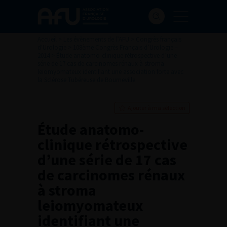
Accueil
>
Les évènements de l’AFU
>
Congrès français
d'Urologie
>
108ème Congrès Français d’Urologie –
2014
>
Étude anatomo-clinique rétrospective d’une
série de 17 cas de carcinomes rénaux à stroma
leiomyomateux identifiant une association forte avec
la Sclérose Tubéreuse de Bourneville
Ajouter à ma sélection
Étude anatomo-
clinique rétrospective
d’une série de 17 cas
de carcinomes rénaux
à stroma
leiomyomateux
identifiant une