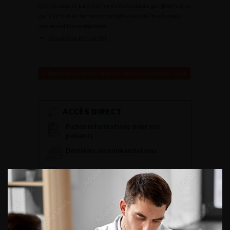
type de cancer. La présence de métastases ganglionnaires
dans 17 % et de tumeurs multiples dans 47 % nécessite
une surveillance régulière.
Résumé au format PDF
Retour au 108ème Congrès Français d’Urologie – 2014
ACCÈS DIRECT
Fiches informations pour vos
patients
Dernières recommandations
Référentiel du Collège d’Urologie
Espace Accréditation des médecins
Livrets du CFEU pour l'interne