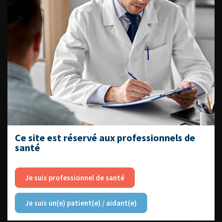
DATES À RETENIR
DU VENDREDI 4 AU SAMEDI 5
SEPTEMBRE 2026
Journée d’andrologie et de
médecine sexuelle 2026
Ce site est réservé aux professionnels de
santé
Je suis professionnel de santé
ENQUÊTES DE PRATIQUES
EN UROLOGIE
Je suis un(e) patient(e) / aidant(e)