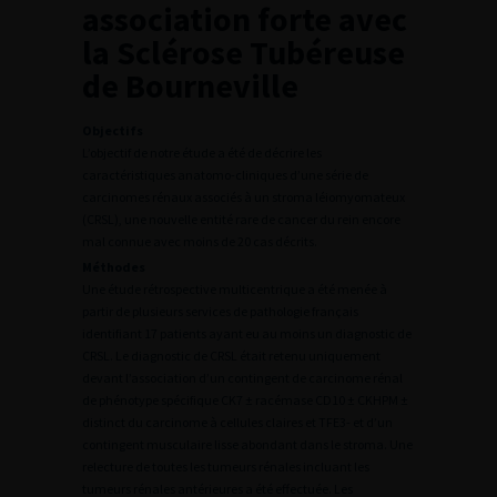
association forte avec
la Sclérose Tubéreuse
de Bourneville
Objectifs
L’objectif de notre étude a été de décrire les
caractéristiques anatomo-cliniques d’une série de
carcinomes rénaux associés à un stroma léiomyomateux
(CRSL), une nouvelle entité rare de cancer du rein encore
mal connue avec moins de 20 cas décrits.
Méthodes
Une étude rétrospective multicentrique a été menée à
partir de plusieurs services de pathologie français
identifiant 17 patients ayant eu au moins un diagnostic de
CRSL. Le diagnostic de CRSL était retenu uniquement
devant l’association d’un contingent de carcinome rénal
de phénotype spécifique CK7 ± racémase CD10 ± CKHPM ±
distinct du carcinome à cellules claires et TFE3- et d’un
contingent musculaire lisse abondant dans le stroma. Une
relecture de toutes les tumeurs rénales incluant les
tumeurs rénales antérieures a été effectuée. Les