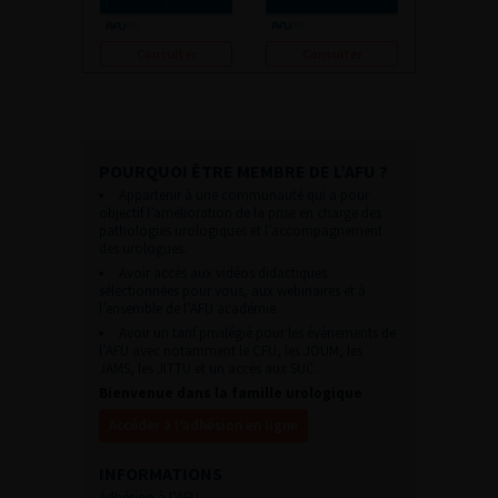
Consulter
Consulter
POURQUOI ÊTRE MEMBRE DE L’AFU ?
Appartenir à une communauté qui a pour
objectif l’amélioration de la prise en charge des
pathologies urologiques et l’accompagnement
des urologues.
Avoir accès aux vidéos didactiques
sélectionnées pour vous, aux webinaires et à
l’ensemble de l’AFU académie.
Avoir un tarif privilégié pour les évènements de
l’AFU avec notamment le CFU, les JOUM, les
JAMS, les JITTU et un accès aux SUC.
Bienvenue dans la famille urologique
Accéder à l’adhésion en ligne
INFORMATIONS
Adhésion à l’AFU :