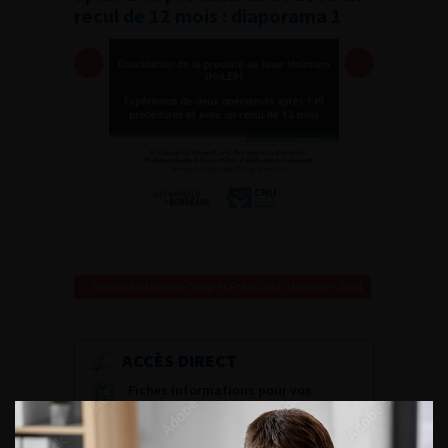
recul de 12 mois : diaporama 1
Retour au 108ème Congrès Français d’Urologie – 2014
ACCÈS DIRECT
Fiches informations pour vos
patients
Dernières recommandations