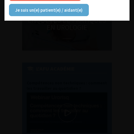
Je suis un(e) patient(e) / aidant(e)
ENQUÊTES DE PRATIQUES
EN UROLOGIE
L'AFU ACADÉMIE
Compétences non techniques : comment
les travailler au quotidien ?