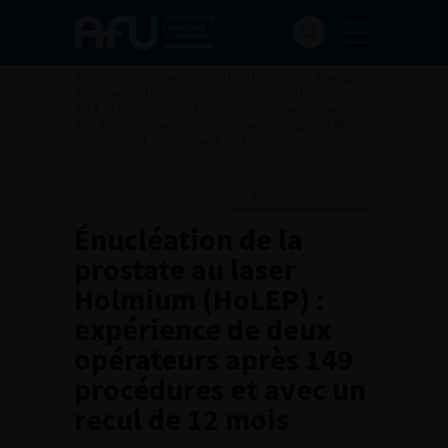
Accueil
>
Les évènements de l’AFU
>
Congrès français
d'Urologie
>
108ème Congrès Français d’Urologie –
2014
>
Énucléation de la prostate au laser Holmium
(HoLEP) : expérience de deux opérateurs après 149
procédures et avec un recul de 12 mois
Ajouter à ma sélection
Énucléation de la
prostate au laser
Holmium (HoLEP) :
expérience de deux
opérateurs après 149
procédures et avec un
recul de 12 mois