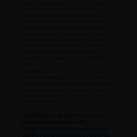
menées à terme correctement. Au cours des 30 premiers
jours postopératoires, 18 patients ont présenté des
complications de grade 1 de la classification de Clavien, 3
patients des complications de grade 2, et 2 patients des
complications de grade 3. Le taux d’hémoglobine des
patients a diminué de 1,51 g/dL au cours de l’intervention.
Les résultats postopératoire montraient une diminution
durable volume prostatique et du PSA. Le débit urinaire
maximal a été nettement amélioré ainsi que les
symptômes du bas appareil urinaire. Le score IIEF-5 était
stable.
Conclusion
L’énucléation prostatique par laser Holmium peut être
mise en place sans risque de complication majeure et avec
une courbe d’apprentissage réduite au sein d’une équipe
de deux chirurgiens ayant une activité de chirurgie de
l’HBP d’environ 100 cas par an.
Énucléation de la prostate au
laser Holmium (HoLEP) :
expérience de deux opérateurs
après 149 procédures et avec un