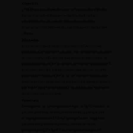
Objectifs
L’HoLEP est une alternative aux techniques chirurgicales
conventionnelles. Nous présentons ici les résultats
périopératoires, les complications et les résultats
fonctionnels des 149 premiers patients opérés dans notre
service.
Méthodes
Les données cliniques et paracliniques (PSA, volume
prostatique, débitmétrie urinaire), les symptômes urinaires
et sexuels (IPSS, IIEF-5) ainsi que les complications per- et
postopératoires ont été recueillies de manière prospective à
l’inclusion, puis à 3, 6 et 12 mois postopératoires. Les 149
patients de l’étude ont été inclus de manière consécutive
sur une période de 23 mois et ont bénéficié d’un traitement
par HoLEP par deux opérateurs n’ayant aucune expérience
préalable de la technique.
Résultats
En moyenne, la durée opératoire était de 98,31 minutes, le
volume prostatique réséqué était de 44,51 g et la durée
d’hospitalisation de 1,71 nuit postopératoire. Vingt-trois
patients ont présenté au moins une complication
peropératoire (15,4 %) et 3 interventions n’ont pu être