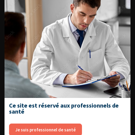
Référentiel du Collège d’Urologie
Espace Accréditation des médecins
Livrets du CFEU pour l'interne
DATES À RETENIR
DU VENDREDI 4 AU SAMEDI 5
Ce site est réservé aux professionnels de
SEPTEMBRE 2026
santé
Journée d’andrologie et de
médecine sexuelle 2026
Je suis professionnel de santé