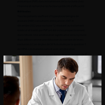
prostatique (PVP) dans le traitement de la nycturie chez
l’homme et rechercher les facteurs prédictifs d’efficacité.
Méthodes
Tous les patients souffrant d’hyperplasie bénigne de
prostate (HBP) consultants entre janvier 2007 et
décembre 2012 pour nycturie ? 2 résistant au traitement
médical et traités par PVP ont été inclus prospectivement
dans l’étude. Une amélioration significative de la nycturie
était définie comme une réduction du nombre de levers
nocturnes à 1 an de plus de 50 % évaluée par la question 7
de l’IPSS. Les malades sans et avec amélioration
2
significative de la nycturie ont été carés avec les tests de ?
et de Student. Les facteurs prédictifs d efficacité ont été
analysés par un modèle de régression logistique binaire.
Résultats
Au total, 96 malades ont été inclus dans l’étude. En
préopératoire, le nombre moyen de levers nocturnes était
de 3,25 (± 1,01) contre 2 (± 1,27) à 1 an postopératoire (
p
<
0,0001). Parmi les malades, 47,9 % (46/96) avaient une
amélioration significative de leur nycturie à 1 an. Les
malades améliorés étaient significativement plus jeunes
(67,8 vs 72,9 ans ;
p
= 0,008), avec un score ASA plus bas