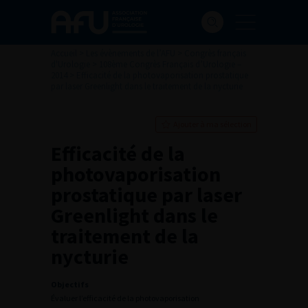
Accueil
>
Les évènements de l’AFU
>
Congrès français
d'Urologie
>
108ème Congrès Français d’Urologie –
2014
>
Efficacité de la photovaporisation prostatique
par laser Greenlight dans le traitement de la nycturie
Ajouter à ma sélection
Efficacité de la
photovaporisation
prostatique par laser
Greenlight dans le
traitement de la
nycturie
Objectifs
Évaluer l’efficacité de la photovaporisation