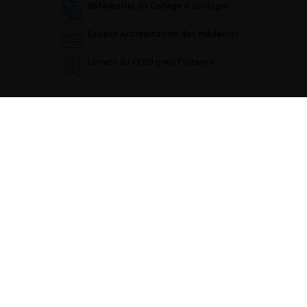
Référentiel du Collège d’Urologie
Espace Accréditation des médecins
Livrets du CFEU pour l'interne
DATES À RETENIR
DU VENDREDI 4 AU SAMEDI 5
SEPTEMBRE 2026
Journée d’andrologie et de
médecine sexuelle 2026