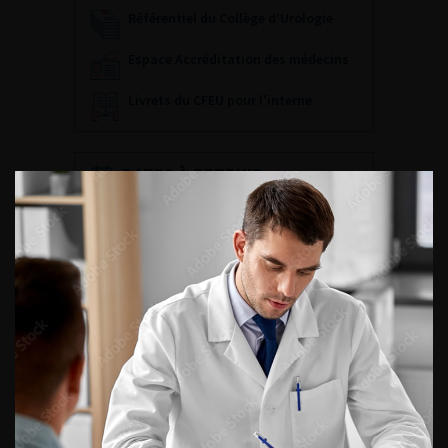
Référentiel du Collège d’Urologie
Espace Accréditation des médecins
Livrets du CFEU pour l'interne
DATES À RETENIR
DU VENDREDI 4 AU SAMEDI 5
SEPTEMBRE 2026
Journée d’andrologie et de
médecine sexuelle 2026