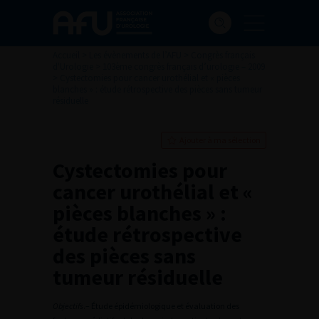
Accueil
>
Les évènements de l’AFU
>
Congrès français
d'Urologie
>
103ème congrès français d’urologie – 2009
>
Cystectomies pour cancer urothélial et « pièces
blanches » : étude rétrospective des pièces sans tumeur
résiduelle
Ajouter à ma sélection
Cystectomies pour
cancer urothélial et «
pièces blanches » :
étude rétrospective
des pièces sans
tumeur résiduelle
Objectifs
.– Étude épidémiologique et évaluation des