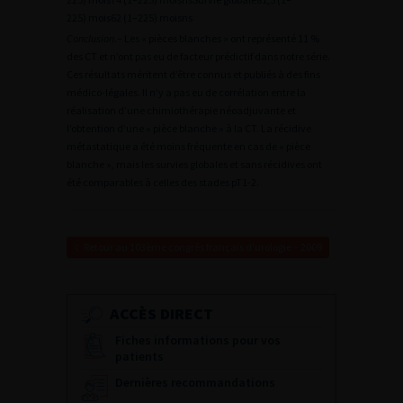
225) mois62 (1–225) moisns
Conclusion
.– Les « pièces blanches » ont représenté 11 %
des CT et n’ont pas eu de facteur prédictif dans notre série.
Ces résultats méritent d’être connus et publiés à des fins
médico-légales. Il n’y a pas eu de corrélation entre la
réalisation d’une chimiothérapie néoadjuvante et
l’obtention d’une « pièce blanche » à la CT. La récidive
métastatique a été moins fréquente en cas de « pièce
blanche », mais les survies globales et sans récidives ont
été comparables à celles des stades pT1-2.
Retour au 103ème congrès français d’urologie – 2009
ACCÈS DIRECT
Fiches informations pour vos
patients
Dernières recommandations