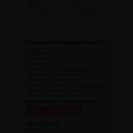
Consulter
Consulter
POURQUOI ÊTRE MEMBRE DE L’AFU ?
Appartenir à une communauté qui a pour
objectif l’amélioration de la prise en charge des
pathologies urologiques et l’accompagnement
des urologues.
Avoir accès aux vidéos didactiques
sélectionnées pour vous, aux webinaires et à
l’ensemble de l’AFU académie.
Avoir un tarif privilégié pour les évènements de
l’AFU avec notamment le CFU, les JOUM, les
JAMS, les JITTU et un accès aux SUC.
Bienvenue dans la famille urologique
Accéder à l’adhésion en ligne
INFORMATIONS
Adhésion à l’AFU :