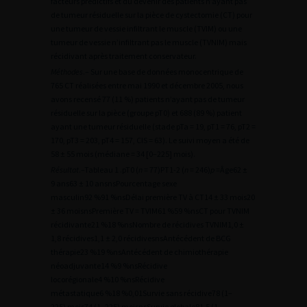
facteurs prédictifs et du devenir des patients n’ayant pas
de tumeur résiduelle sur la pièce de cystectomie (CT) pour
une tumeur de vessie infiltrant le muscle (TVIM) ou une
tumeur de vessie n’infiltrant pas le muscle (TVNIM) mais
récidivant après traitement conservateur.
Méthodes
.– Sur une base de données monocentrique de
765 CT réalisées entre mai 1990 et décembre 2005, nous
avons recensé 77 (11 %) patients n’ayant pas de tumeur
résiduelle sur la pièce (groupe pT0) et 688 (89 %) patient
ayant une tumeur résiduelle (stade pTa = 19, pT1 = 76, pT2 =
170, pT3 = 203, pT4 = 157, CIS = 63). Le suivi moyen a été de
58 ± 55 mois (médiane = 34 [0–225] mois).
Résultat
.–Tableau 1 .pT0 (
n
= 77)PT1-2 (
n
= 246)
p
=Âge62 ±
9 ans63 ± 10 ansnsPourcentage sexe
masculin92 %91 %nsDélai première TV à CT14 ± 33 mois20
± 36 moisnsPremière TV = TVIM61 %59 %nsCT pour TVNIM
récidivante21 %18 %nsNombre de récidives TVNIM1,0 ±
1,8 récidives1,1 ± 2,0 récidivesnsAntécédent de BCG
thérapie23 %19 %nsAntécédent de chimiothérapie
néoadjuvante14 %9 %nsRécidive
locorégionale4 %10 %nsRécidive
métastatique6 %18 %0,01Survie sans récidive78 (1–
225) mois74 (1–225) moisnsSurvie globale81,5 (1–