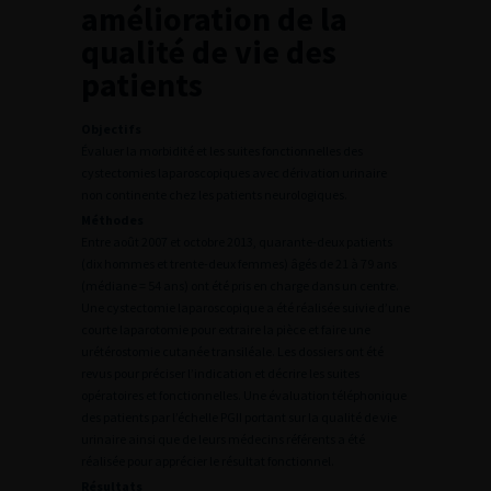
amélioration de la
qualité de vie des
patients
Objectifs
Évaluer la morbidité et les suites fonctionnelles des
cystectomies laparoscopiques avec dérivation urinaire
non continente chez les patients neurologiques.
Méthodes
Entre août 2007 et octobre 2013, quarante-deux patients
(dix hommes et trente-deux femmes) âgés de 21 à 79 ans
(médiane = 54 ans) ont été pris en charge dans un centre.
Une cystectomie laparoscopique a été réalisée suivie d’une
courte laparotomie pour extraire la pièce et faire une
urétérostomie cutanée transiléale. Les dossiers ont été
revus pour préciser l’indication et décrire les suites
opératoires et fonctionnelles. Une évaluation téléphonique
des patients par l’échelle PGII portant sur la qualité de vie
urinaire ainsi que de leurs médecins référents a été
réalisée pour apprécier le résultat fonctionnel.
Résultats