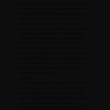
L’indication concernait 42 patients dont 18 SEP, 9 patients
présentaient une vessie neurologique post-traumatique.
Sur les 42, dix opérés (23,81 %) ont reçu au moins 1 culot
globulaire (17). Trois transfusés avaient un taux
d’hémoglobine inférieur à 8 g/dl. La durée opératoire
médiane était de 291 minutes (200512). Le taux global de
complications précoces était de 35,71 %, dans cette
population 21,43 % des patients avaient un score de
Clavien supérieur à 3. Les complications tardives
intéressaient 52,38 % des patients, 28,57 % présentaient un
score de Clavien supérieur à 3 (cf. Tableaux 1 et 2 pour les
étiologies des complications). Les complications précoces
(
p
= 0,001) et tardives (
p
= 0,03) sont liées au Score de
Charlson. Le recul médian était de 16 mois (170). La
médiane du PGII était de 6 (27).
Conclusion
L’abord clioscopique peut simplifier la cystectomie chez les
patients neurologiques. Cependant, le chirurgien doit
garder à l’esprit que les suites ne sont pas forcément
simples. Il s’agit d’une intervention qui n’est pas anodine
dont la balance bénéfice/risque doit être pesée
individuellement avant d’en poser l’indication (Fig. 1).