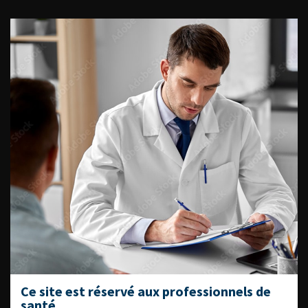
ACCÈS DIRECT
Fiches informations pour vos
patients
Dernières recommandations
Référentiel du Collège d’Urologie
Espace Accréditation des médecins
Livrets du CFEU pour l'interne
DATES À RETENIR
Ce site est réservé aux professionnels de
santé