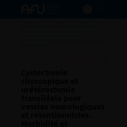
Accueil
>
Les évènements de l’AFU
>
Congrès français
d'Urologie
>
108ème Congrès Français d’Urologie –
2014
>
Cystectomie clioscopique et urétérostomie
transiléale pour vessies neurologiques et
rétentionnistes. Morbidité et amélioration de la qualité
de vie des patients
Ajouter à ma sélection
Cystectomie
clioscopique et
urétérostomie
transiléale pour
vessies neurologiques
et rétentionnistes.
Morbidité et