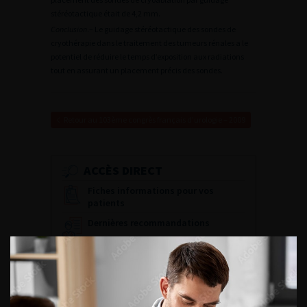
stéréotactique était de 4,2 mm.
Conclusion
.– Le guidage stéréotactique des sondes de
cryothérapie dans le traitement des tumeurs rénales a le
potentiel de réduire le temps d’exposition aux radiations
tout en assurant un placement précis des sondes.
Retour au 103ème congrès français d’urologie – 2009
ACCÈS DIRECT
Fiches informations pour vos
patients
Dernières recommandations
Référentiel du Collège d’Urologie
Espace Accréditation des médecins