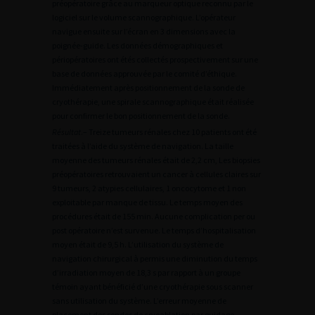
préopératoire grâce au marqueur optique reconnu par le
logiciel sur le volume scannographique. L’opérateur
navigue ensuite sur l’écran en 3 dimensions avec la
poignée-guide. Les données démographiques et
périopératoires ont étés collectés prospectivement sur une
base de données approuvée par le comité d’éthique.
Immédiatement après positionnement de la sonde de
cryothérapie, une spirale scannographique était réalisée
pour confirmer le bon positionnement de la sonde.
Résultat
.– Treize tumeurs rénales chez 10 patients ont été
traitées à l’aide du système de navigation. La taille
moyenne des tumeurs rénales était de 2,2 cm, Les biopsies
préopératoires retrouvaient un cancer à cellules claires sur
9 tumeurs, 2 atypies cellulaires, 1 oncocytome et 1 non
exploitable par manque de tissu. Le temps moyen des
procédures était de 155 min. Aucune complication per ou
post opératoire n’est survenue. Le temps d’hospitalisation
moyen était de 9,5 h. L’utilisation du système de
navigation chirurgical à permis une diminution du temps
d’irradiation moyen de 18,3 s par rapport à un groupe
témoin ayant bénéficié d’une cryothérapie sous scanner
sans utilisation du système. L’erreur moyenne de
placement des sondes de cryoablation par guidage