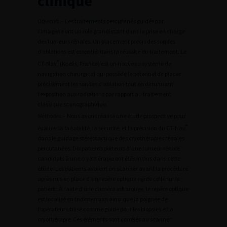
clinique
Objectifs
.– Les traitements percutanés guidés par
l’imagerie ont un rôle grandissant dans la prise en charge
des tumeurs rénales. Un placement précis des sondes
d’ablations est essentiel dans la réussite du traitement. Le
®
CT-Nav
(Koelis, France) est un nouveau système de
navigation chirurgical qui possède le potentiel de placer
précisément les sondes d’ablation tout en diminuant
l’exposition aux radiations par rapport au traitement
classique scanographique.
Méthodes
.– Nous avons réalisé une étude prospective pour
®
évaluer la faisabilité, la sécurité, et la précision du CT-Nav
dans le guidage stéréotactique des cryothérapies rénales
percutanées. Dix patients porteurs d’une tumeur rénale
candidats à une cryothérapie ont étés inclus dans cette
étude. Les patients avaient un scanner avant la procédure
après mis en place d’un repère optique rigide collé sur le
patient. À l’aide d’une caméra infrarouge, le repère optique
est localisé en tridimension ainsi que la poignée de
l’opérateur utilisé comme guide pour les biopsies et la
cryothérapie. Ces éléments sont corrélés au scanner