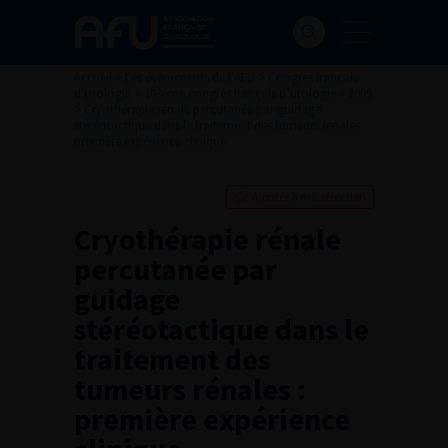
Accueil
>
Les évènements de l’AFU
>
Congrès français
d'Urologie
>
103ème congrès français d’urologie – 2009
>
Cryothérapie rénale percutanée par guidage
stéréotactique dans le traitement des tumeurs rénales :
première expérience clinique
Ajouter à ma sélection
Cryothérapie rénale
percutanée par
guidage
stéréotactique dans le
traitement des
tumeurs rénales :
première expérience