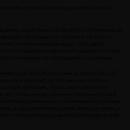
e survenue des complications urologiques après traitement
0 années, au cours de laquelle 320 patients ont été traités par
cédures) par radiofréquence ou cryothérapie. Les tumeurs
 : stade 1 = volume tumoral intrarénal < 25 %, stade 2 =
e 5 = tumeur sinusale. Les tumeurs stade 5 pouvaient bénéficier
mettant un traitement par radiofréquence ou cryothérapie.
ement de 13, 10, 21, 35 et 21 % pour les stades 1, 2, 3, 4 et 5.
 tumeurs de stade 5 et 6 des 178 tumeurs de stade 4. Les
 urinaires péri-rénales, 1 fistule urinaire pleurale et 3
Les 7 fistules urinaires concernaient des tumeurs stade 4.
répétition des procédures sur la même lésion était un facteur
aire. La taille, la position de la lésion (stade anatomique), le
risants statistiquement significatifs de l’apparition de cette