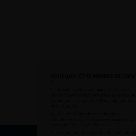
POURQUOI ÊTRE MEMBRE DE L’AFU
?
Appartenir à une communauté qui a pour
objectif l’amélioration de la prise en charge de
pathologies urologiques et l’accompagnement
des urologues.
Avoir accès aux vidéos didactiques
sélectionnées pour vous, aux webinaires et à
l’ensemble de l’AFU académie.
Avoir un tarif privilégié pour les évènement