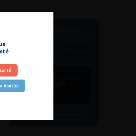
L'AFU ACADÉMIE
aux
Compétences non techniques
anté
: comment les travailler au
quotidien ?
 santé
 aidant(e)
Découvrir toutes les formations