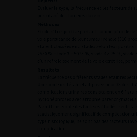
Objectifs
Évaluer le type, la fréquence et les facteurs d
percutané des tumeurs du rein.
Méthodes
Étude rétrospective portant sur une période de 1
voie percutanée de leur tumeur rénale (510 pro
étaient classées en 5 stades selon leur position
2550 %, stade 3 = 5075 %, stade 4 > 75 %, stad
d’un refroidissement de la voie excrétrice, per
Résultats
La fréquence des différents stades était respectiv
Une sonde urétérale était posée pour 38 des 107
complications urinaires consistaient en 6 fistules
hydronéphroses avec atrophie parenchymateuse. 
Parmi l’ensemble des facteurs étudiés, seule la 
statistiquement significatif de complication urin
type histologique, ne sont pas des facteurs favo
complication.