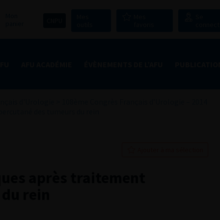
Mon
Mes
Mes
Se
CNPU
panier
outils
favoris
connect
AFU
AFU ACADÉMIE
ÉVÈNEMENTS DE L’AFU
PUBLICATIO
nçais d'Urologie
>
108ème Congrès Français d’Urologie – 2014
percutané des tumeurs du rein
Ajouter à ma sélection
ues après traitement
du rein