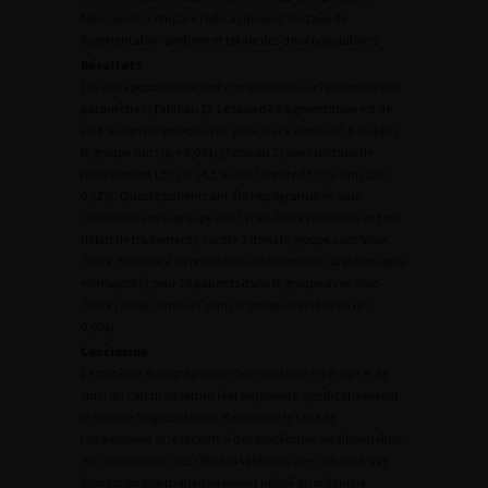
Nous avons comparé l’efficacité avec les taux de
fragmentation partielle et totale des deux populations.
Résultats
Les deux populations sont comparables sur l’ensemble des
paramètres (Tableau 1). Le taux de fragmentation est de
70,4 % dans le groupe avec Visio-Track contre 46,6 % dans
le groupe sans (
p
< 0,001) (Tableau 2) avec un taux de
retraitement LEC de 14,5 % avec contre 23,3 % sans (
p
<
0,125). Quatre patients ont été reprogrammés sous
sédation dans le groupe avec Visio-Track (douleurs en tout
début de traitement), contre 1 dans le groupe sans Visio-
Track. Nécessité de procédure additionnelle (urétéroscopie
en majorité) pour 29 patients dans le groupe avec Visio-
Track (20 %) contre 27 dans le groupe sans (45 %) (
p
<
0,001).
Conclusion
Le système échographique Visio-Track de repérage et de
suivi du calcul en temps réel augmente significativement
le taux de fragmentation et diminue le taux de
retraitement et le recours à des procédures additionnelles,
en comparaison des résultats obtenus avec un repérage
fluoroscopique majoritairement utilisé au préalable.