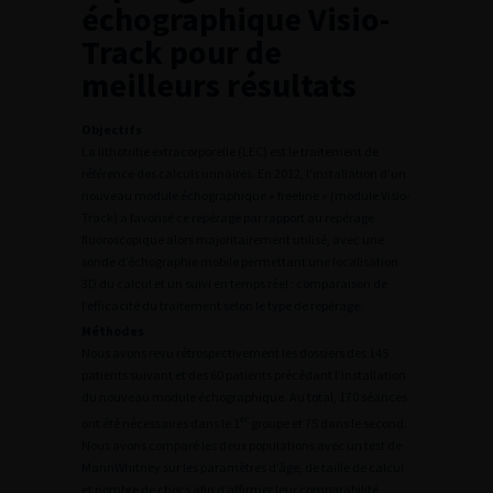
échographique Visio-
Track pour de
meilleurs résultats
Objectifs
La lithotritie extracorporelle (LEC) est le traitement de
référence des calculs urinaires. En 2012, l’installation d’un
nouveau module échographique « freeline » (module Visio-
Track) a favorisé ce repérage par rapport au repérage
fluoroscopique alors majoritairement utilisé, avec une
sonde d’échographie mobile permettant une localisation
3D du calcul et un suivi en temps réel : comparaison de
l’efficacité du traitement selon le type de repérage.
Méthodes
Nous avons revu rétrospectivement les dossiers des 145
patients suivant et des 60 patients précédant l’installation
du nouveau module échographique. Au total, 170 séances
er
ont été nécessaires dans le 1
groupe et 75 dans le second.
Nous avons comparé les deux populations avec un test de
MannWhitney sur les paramètres d’âge, de taille de calcul
et nombre de chocs afin d’affirmer leur comparabilité.