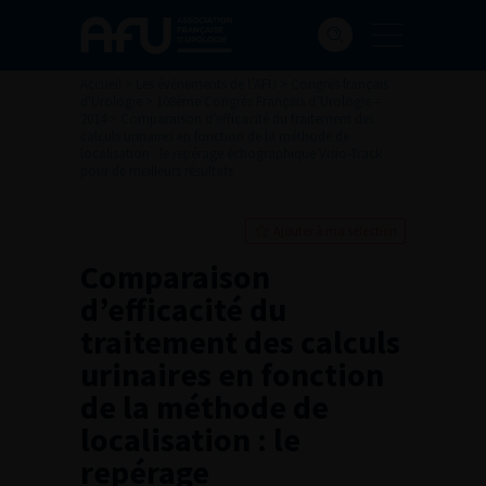
Accueil
>
Les évènements de l’AFU
>
Congrès français
d'Urologie
>
108ème Congrès Français d’Urologie –
2014
>
Comparaison d’efficacité du traitement des
calculs urinaires en fonction de la méthode de
localisation : le repérage échographique Visio-Track
pour de meilleurs résultats
Ajouter à ma sélection
Comparaison
d’efficacité du
traitement des calculs
urinaires en fonction
de la méthode de
localisation : le
repérage