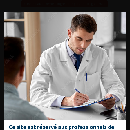
Retour au 108ème Congrès Français d’Urologie – 2014
ACCÈS DIRECT
Fiches informations pour vos
patients
Dernières recommandations
Référentiel du Collège d’Urologie
Espace Accréditation des médecins
Livrets du CFEU pour l'interne
DATES À RETENIR
Ce site est réservé aux professionnels de