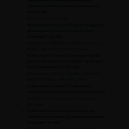
Thullium (VRPL). Description des suites
opératoires et des résultats fonctionnels à 3
mois [O-049]
BOYER C.*, MONDET F. (Gap)
14.50 Quelle est la courbe d’apprentissage de la
photovaporisation prostatique par laser
GreenLight® ? [O-050]
GOURTAUD G.*, PEREIRA H., HURTES X., DEZAEL J.C.,
BODIN T., BRICHART N., BRUYÈRE F. (Tours)
15.00 Complications de la photovaporisation
prostatique par laser GreenLight® : quels sont
les facteurs prédictifs ? [O-051]
GOURTAUD G., HURTES X., PEREIRA H., BRICHART N.,
BODIN T., DEZAEL J.C., BRUYÈRE F. (Tours)
15.10 Le laser GreenLight® 120 W dans le
traitement de l’adénome de la prostate [O-052]
GEAVLETE P.*, NITA G., GEAVLETE B.* (Bucarest,
Roumanie)
15.20 Etude multicentrique française des
résultats fonctionnels de la photovaporisation
GreenLight® [O-053]
BRUYÈRE F., HURTES X., PEREIRA H., GOURTAUD G.,