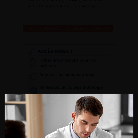
FLOCH A., FOURCADE R.O. (Tours, Auxerre)
Retour au 103ème congrès français d’urologie – 2009
ACCÈS DIRECT
Fiches informations pour vos
patients
Dernières recommandations
Référentiel du Collège d’Urologie
Espace Accréditation des médecins
Livrets du CFEU pour l'interne
DATES À RETENIR