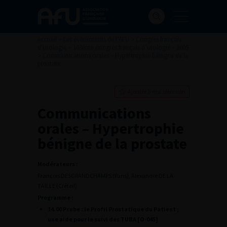
Accueil
>
Les évènements de l’AFU
>
Congrès français
d'Urologie
>
103ème congrès français d’urologie – 2009
>
Communications orales – Hypertrophie bénigne de la
prostate
Ajouter à ma sélection
Communications
orales – Hypertrophie
bénigne de la prostate
Modérateurs :
François DESGRANDCHAMPS (Paris), Alexandre DE LA
TAILLE (Créteil)
Programme :
14.00 Pcube : le Profil Prostatique du Patient ;
une aide pour le suivi des TUBA [O-045]