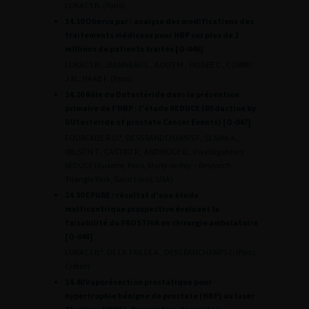
LUKACS B. (Paris)
14.10 Oberva pur : analyse des modifications des
traitements médicaux pour HBP sur plus de 2
millions de patients traités [O-046]
LUKACS B., JEANNEAU L., AOUT M., HODEE C., CORNU
J.N., HAAB F. (Paris)
14.20 Rôle du Dutastéride dans la prévention
primaire de l’HBP : l’étude REDUCE (REduction by
DUtasteride of prostate Cancer Events) [O-047]
FOURCADE R.O.*, DESGRANDCHAMPS F., SLAMA A.,
WILSON T., CASTRO R., ANDRIOLE G., Investigateurs
REDUCE (Auxerre, Paris, Marly-le-Roy – Research
Triangle Park, Saint Louis, USA)
14.30 EPURE : résultat d’une étude
multicentrique prospective évaluant la
faisabilité du PROSTIVA en chirurgie ambulatoire
[O-048]
LUKACS B.*, DE LA TAILLE A., DESGRANCHAMPS F. (Paris,
Créteil)
14.40 Vaporésection prostatique pour
hypertrophie bénigne de prostate (HBP) au laser