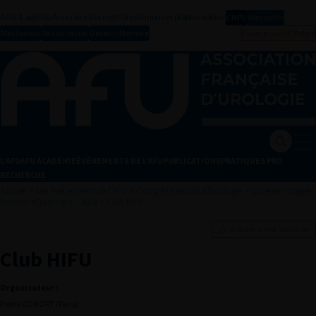
Actu & agenda
Annuaire des membres
Annonces pro
Mon panier
CNPU
Mes outils
Mes favoris
Se connecter
Devenir Membre
Espace Grand Public
L’AFU
AFU ACADÉMIE
ÉVÈNEMENTS DE L’AFU
PUBLICATIONS
PRATIQUES PRO
RECHERCHE
Accueil
>
Les évènements de l’AFU
>
Congrès français d'Urologie
>
102ème congrès
français d’urologie – 2008
>
Club HIFU
Ajouter à ma sélection
Club HIFU
Organisateur :
Pierre CONORT (Paris)