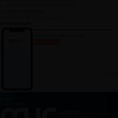
Télécharger le dossier de demande de candidature.
Annuaire des membres
Dates des prochaines commissions de candidatures
Annonces pro
Charte des membres de l’AFU.
Pour plus d’information, contacter :
afu@afu.fr
Mon panier
NOTRE WEB APP
Mes outils
Vous souhaitez consulter le site internet sur mobile ?
Télécharger notre progressive WebApp.
Devenir Membre
En savoir plus
Presse
Histoire de l’urologie
Mentions légales
CGU
ESPACE MEMBRE
Retrouvez toutes les informations relatives à votre compte sur cet espace réservé aux
membres.
Accéder
SUIVEZ-NOUS