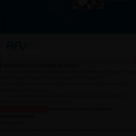
Consulter
POURQUOI ÊTRE MEMBRE DE L’AFU ?
L’AFU
Appartenir à une communauté qui a pour objectif l’amélioration de la prise en charge
AFU ACADÉMIE
des pathologies urologiques et l’accompagnement des urologues.
Avoir accès aux vidéos didactiques sélectionnées pour vous, aux webinaires et à
ÉVÈNEMENTS DE L’AFU
l’ensemble de l’AFU académie.
Avoir un tarif privilégié pour les évènements de l’AFU avec notamment le CFU, les
PUBLICATIONS
JOUM, les JAMS, les JITTU et un accès aux SUC.
PRATIQUES PRO
Bienvenue dans la famille urologique
Accéder à l’adhésion en ligne
INFORMATIONS
RECHERCHE
Adhésion à l’AFU :
Actu & agenda
Vous souhaitez connaître la procédure pour devenir membre de l’AFU,
cliquez sur ce lien