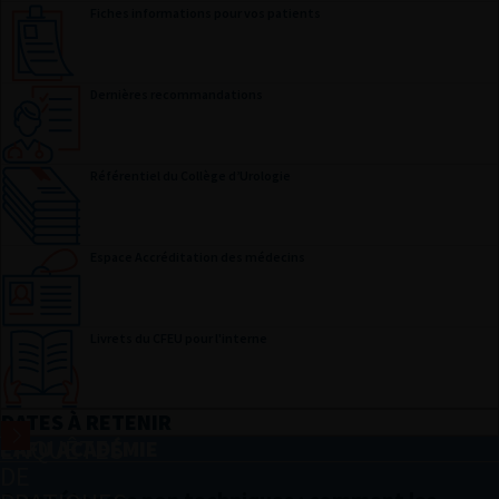
Fiches informations pour vos patients
Dernières recommandations
Référentiel du Collège d’Urologie
Espace Accréditation des médecins
Livrets du CFEU pour l'interne
DATES À RETENIR
ENQUÊTES
L'AFU ACADÉMIE
DE