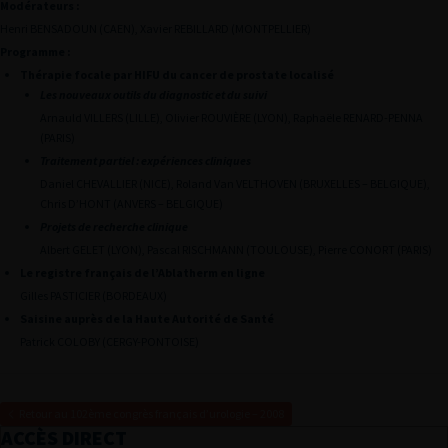
Modérateurs :
Henri BENSADOUN (CAEN), Xavier REBILLARD (MONTPELLIER)
Programme :
Thérapie focale par HIFU du cancer de prostate localisé
Les nouveaux outils du diagnostic et du suivi
Arnauld VILLERS (LILLE), Olivier ROUVIÈRE (LYON), Raphaële RENARD-PENNA
(PARIS)
Traitement partiel : expériences cliniques
Daniel CHEVALLIER (NICE), Roland Van VELTHOVEN (BRUXELLES – BELGIQUE),
Chris D’HONT (ANVERS – BELGIQUE)
Projets de recherche clinique
Albert GELET (LYON), Pascal RISCHMANN (TOULOUSE), Pierre CONORT (PARIS)
Le registre français de l’Ablatherm en ligne
Gilles PASTICIER (BORDEAUX)
Saisine auprès de la Haute Autorité de Santé
Patrick COLOBY (CERGY-PONTOISE)
Retour au 102ème congrès français d’urologie – 2008
ACCÈS DIRECT