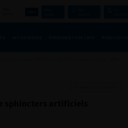
Mon
Mes
Mes
Se
CNPU
panier
outils
favoris
connect
AFU
AFU ACADÉMIE
ÉVÈNEMENTS DE L’AFU
PUBLICATIO
nçais d'Urologie
>
102ème congrès français d’urologie – 2008
Ajouter à ma sélection
 sphincters artificiels