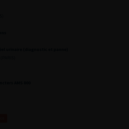
S)
ons
iel urinaire (diagnostic et panne)
 (PARIS)
incters AMS 800
008