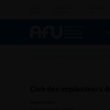
Actu &
Annuaire des
Annonces
agenda
membres
pro
L’
Accueil
>
Les évènements de l’AFU
>
Congrès fra
>
Club des implanteurs de sphincters artificiels
Club des implanteurs de
Organisateur :
François RICHARD (PARIS)