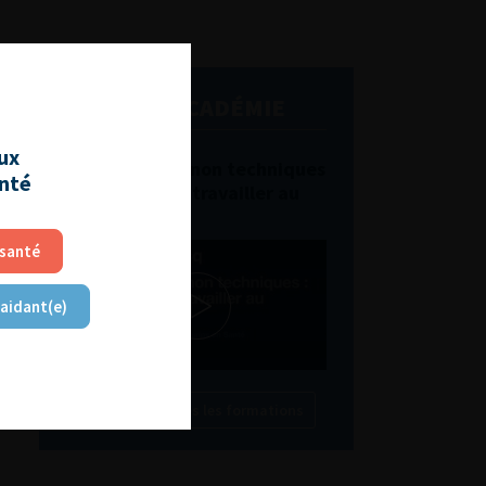
L'AFU ACADÉMIE
aux
Compétences non techniques
anté
: comment les travailler au
quotidien ?
 santé
 aidant(e)
Découvrir toutes les formations