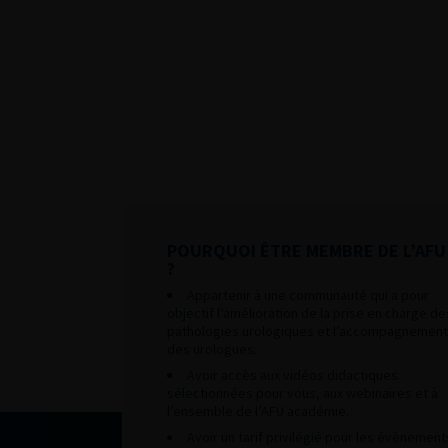
POURQUOI ÊTRE MEMBRE DE L’AFU
?
Appartenir à une communauté qui a pour
objectif l’amélioration de la prise en charge de
pathologies urologiques et l’accompagnement
des urologues.
Avoir accès aux vidéos didactiques
sélectionnées pour vous, aux webinaires et à
l’ensemble de l’AFU académie.
Avoir un tarif privilégié pour les évènement