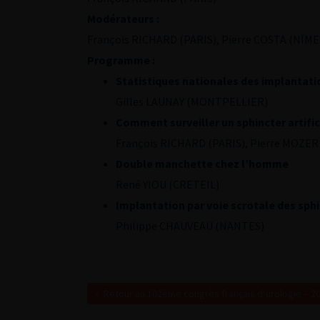
Modérateurs :
François RICHARD (PARIS), Pierre COSTA (NÎME
Programme :
Statistiques nationales des implantati
Gilles LAUNAY (MONTPELLIER)
Comment surveiller un sphincter artific
François RICHARD (PARIS), Pierre MOZER
Double manchette chez l’homme
René YIOU (CRETEIL)
Implantation par voie scrotale des sph
Philippe CHAUVEAU (NANTES)
Retour au 102ème congrès français d’urologie – 2