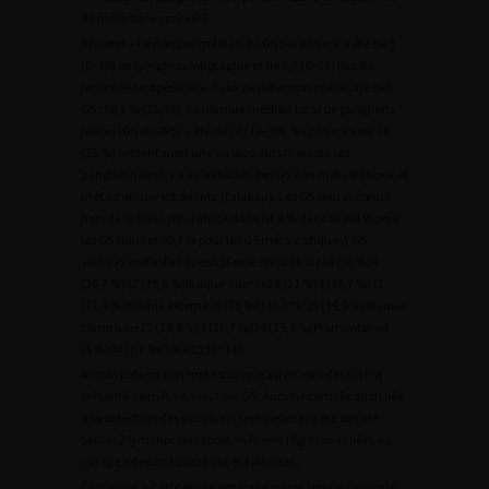
de métastases par HPS.
Résultat
.– Le nombre médian de GS par patient a été de 5
(0–10) en lymphoscintigraphie et de 5,7 (0–13) lors du
repérage peropératoire. Taux de détection opératoire des
GS : 96,1 % (25/26). Le nombre médian total de ganglions
retirés (GS et GNS) a été de 20 (11–38). Six patients sur 26
(23 %) présentaient une ou plusieurs métastases
ganglionnaires. La localisation des GS non métastatique et
métastatique est décrite (tableau). Les GS sont présents
hors de la fosse obturatrice dans 64,4 % des cas (64 % pour
les GS sains et 60,3 % pour les GS métastatiques).GS
sainsGS métastatiquesGSFosse obturatrice48 (36 %)4
(30,7 %)52 (35,6 %)Iliaque interne28 (21 %)4 (30,7 %)32
(21,9 %)Iliaque externe28 (21 %)1 (7,7 %)29 (19,9 %)Iliaque
commune25 (18,8 %)4 (30,7 %)29 (19,9 %)Promontoire4
(3 %)04 (2,7 %)Total13313146
Aucun patient non métastatique au niveau des GS n’a
présenté de métastases hors GS. Aucune complication liée
à la détection des ganglions sentinelles n’a été décrite.
Seules 2 lymphocèles spontanément régressives liées au
curage extensif associé ont été décrites.
Conclusion
.– Cette étude par voie cœlioscopique confirme