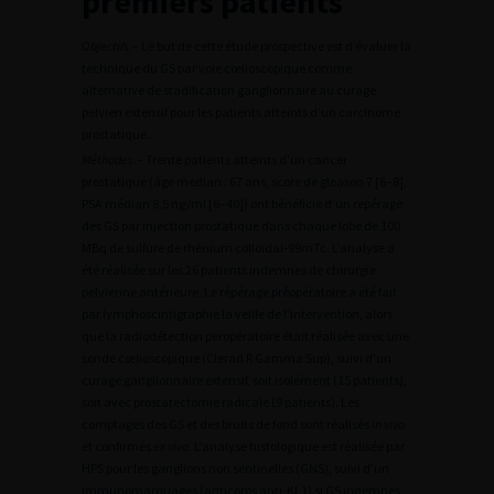
premiers patients
Objectifs
.– Le but de cette étude prospective est d’évaluer la
technique du GS par voie cœlioscopique comme
alternative de stadification ganglionnaire au curage
pelvien extensif pour les patients atteints d’un carcinome
prostatique.
Méthodes
.– Trente patients atteints d’un cancer
prostatique (âge median : 67 ans, score de gleason 7 [6–8],
PSA médian 8,5 ng/ml [6–40]) ont bénéficié d’un repérage
des GS par injection prostatique dans chaque lobe de 100
MBq de sulfure de rhénium colloïdal-99mTc. L’analyse a
été réalisée sur les 26 patients indemnes de chirurgie
pelvienne antérieure. Le répérage préopératoire a été fait
par lymphoscintigraphie la veille de l’intervention, alors
que la radiodétection peropératoire était réalisée avec une
sonde cœlioscopique (Clerad R Gamma Sup), suivi d’un
curage ganglionnaire extensif, soit isolément (15 patients),
soit avec prostatectomie radicale (9 patients). Les
comptages des GS et des bruits de fond sont réalisés
in vivo
et confirmés
ex vivo.
L’analyse histologique est réalisée par
HPS pour les ganglions non sentinelles (GNS), suivi d’un
immunomarquages (anticorps anti-KL1) si GS indemnes