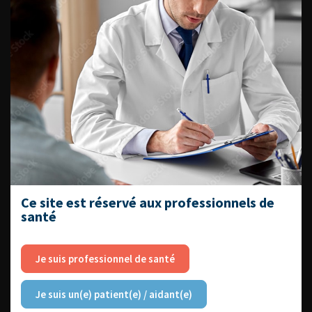
DATES À RETENIR
DU VENDREDI 4 AU SAMEDI 5
SEPTEMBRE 2026
Journée d’andrologie et de
médecine sexuelle 2026
Ce site est réservé aux professionnels de
santé
Je suis professionnel de santé
ENQUÊTES DE PRATIQUES
EN UROLOGIE
Je suis un(e) patient(e) / aidant(e)