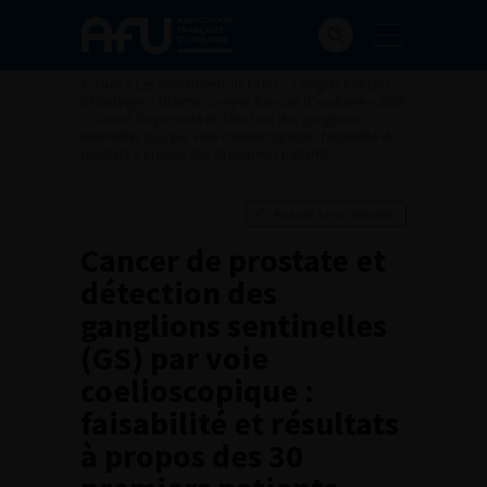
Accueil
>
Les évènements de l’AFU
>
Congrès français
d'Urologie
>
103ème congrès français d’urologie – 2009
>
Cancer de prostate et détection des ganglions
sentinelles (GS) par voie coelioscopique : faisabilité et
résultats à propos des 30 premiers patients
Ajouter à ma sélection
Cancer de prostate et
détection des
ganglions sentinelles
(GS) par voie
coelioscopique :
faisabilité et résultats
à propos des 30