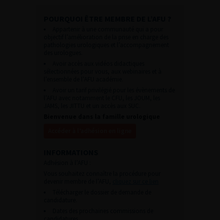
POURQUOI ÊTRE MEMBRE DE L’AFU ?
Appartenir à une communauté qui a pour
objectif l’amélioration de la prise en charge des
pathologies urologiques et l’accompagnement
des urologues.
Avoir accès aux vidéos didactiques
sélectionnées pour vous, aux webinaires et à
l’ensemble de l’AFU académie.
Avoir un tarif privilégié pour les évènements de
l’AFU avec notamment le CFU, les JOUM, les
JAMS, les JITTU et un accès aux SUC.
Bienvenue dans la famille urologique
Accéder à l’adhésion en ligne
INFORMATIONS
Adhésion à l’AFU :
Vous souhaitez connaître la procédure pour
devenir membre de l’AFU,
cliquez sur ce lien
Télécharger le dossier de demande de
candidature.
Dates des prochaines commissions de
candidatures