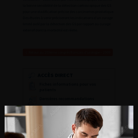
la bonne sensibilité de la détection cœlioscopique des GS
pour une stadification précise des carcinomes prostatique.
Des études à venir préciseront les indications d’un curage
limité aidé par la détection des GS par rapport au curage
extensif dont la morbidité est réelle.
Retour au 103ème congrès français d’urologie – 2009
ACCÈS DIRECT
Fiches informations pour vos
patients
Dernières recommandations
Référentiel du Collège d’Urologie
Espace Accréditation des médecins
Livrets du CFEU pour l'interne