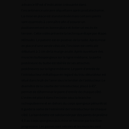
advance XP est d’indication croissante dans
l’incontinence urinaire séquellaire après prostatectomie.
La mise en place est standardisée mais certains points
sont essentiels à connaître afin d’assurer un
positionnement en bonne place et éviter un excès de
tension. Cette vidéo présente la technique étape par étape.
Méthodes.
Le patient est en position de la taille. Apres mise
en place d’une sonde vésicale, l’incision est verticale
débutant à 1 cm de la marge anale. Après ouverture des
muscles bulbospongieux sur la ligne médiane, la partie
postérieure du bulbe est libérée de ses attaches
postérieures sur la ligne médiane. Le point d’entrée de
l’introducteur métallique en regard du trou obturateur est
situé dans le pli de l’aine sous le tendon de l’adducteur. Le
diamètre de la courbe de l’introducteur, placé à 45°,
permet de déterminer le point d’entrée de chaque côté.
L’index est placé dans l’incision sous la branche
ischiopubienne et en dehors du corps spongieux périurétral.
Il guide la sortie de l’extrémité de l’introducteur de chaque
côté. La bandelette est solidarisée par des points de prolène
4,0 au corps spongieux puis mise en tension par traction
progressive. Les gaines sont retirées et les muscles sont