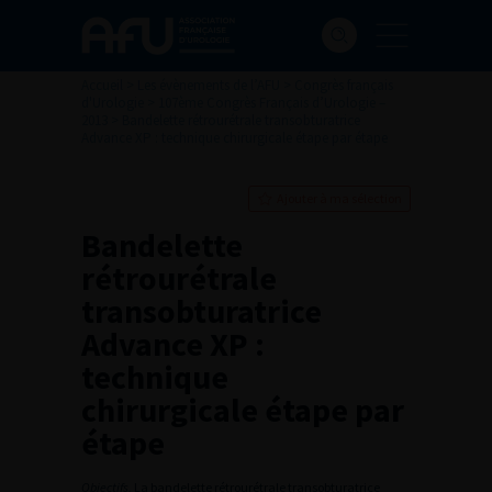
Accueil
>
Les évènements de l’AFU
>
Congrès français
d'Urologie
>
107ème Congrès Français d’Urologie –
2013
>
Bandelette rétrourétrale transobturatrice
Advance XP : technique chirurgicale étape par étape
Ajouter à ma sélection
Bandelette
rétrourétrale
transobturatrice
Advance XP :
technique
chirurgicale étape par
étape
Objectifs.
La bandelette rétrourétrale transobturatrice