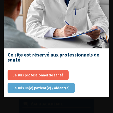
DU VENDREDI 4 AU SAMEDI 5
SEPTEMBRE 2026
Journée d’andrologie et de
médecine sexuelle 2026
Ce site est réservé aux professionnels de
santé
ENQUÊTES DE PRATIQUES
EN UROLOGIE
Je suis professionnel de santé
Je suis un(e) patient(e) / aidant(e)
L'AFU ACADÉMIE