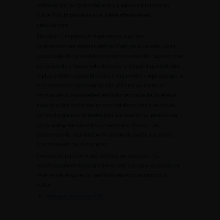
refermés sur la ligne médiane. La sonde est laissée en
place 24 h, la procédure peut être effectuée en
ambulatoire.
Résultats.
Les points à respecter pour un bon
positionnement sont les orifices d’entrée au niveau de la
peau du pli de l’aine et le point de traversée de l’aponévrose
périnéale de chaque côté de l’urètre. Ce point qui doit être
le plus antérieur possible dans l’angle entre corps spongieux
et branche ischiopubienne. Afin d’éviter un excès de
tension de la bandelette il est indispensable de la retenir
avec la pulpe de l’index en crochet dans l’incision lors du
retrait des gaines de protection. La fixation au prolène au
corps spongieux est indispensable afin d’éviter un
glissement de la prothèse en arrière du bulbe. La durée
opératoire est de 25 minutes.
Conclusion.
La technique de mise en place est très
systématisée et reproductible une fois acquis les points de
repères nécessaires au positionnement par rapport au
bulbe.
Résumé au format PDF