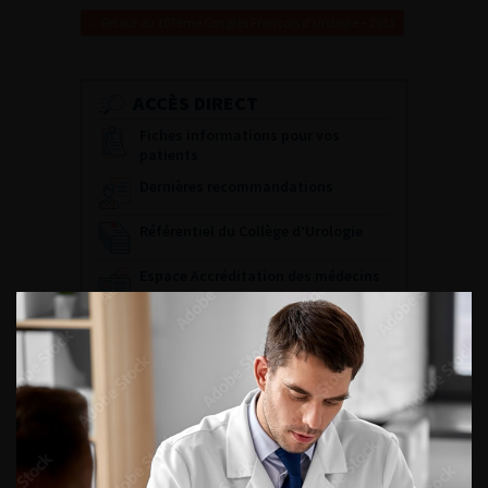
Retour au 107ème Congrès Français d’Urologie – 2013
ACCÈS DIRECT
Fiches informations pour vos
patients
Dernières recommandations
Référentiel du Collège d’Urologie
Espace Accréditation des médecins
Livrets du CFEU pour l'interne
DATES À RETENIR