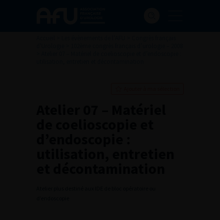
Accueil
>
Les évènements de l’AFU
>
Congrès français
d'Urologie
>
102ème congrès français d’urologie – 2008
>
Atelier 07 – Matériel de coelioscopie et d’endoscopie :
utilisation, entretien et décontamination
Ajouter à ma sélection
Atelier 07 – Matériel
de coelioscopie et
d’endoscopie :
utilisation, entretien
et décontamination
Atelier plus destiné aux IDE de bloc opératoire ou
d’endoscopie