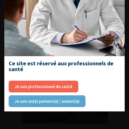
Compétences non techniques : comment
les travailler au quotidien ?
Ce site est réservé aux professionnels de
Découvrir toutes les formations
santé
Je suis professionnel de santé
RETROUVEZ
LES URONEWS
Je suis un(e) patient(e) / aidant(e)