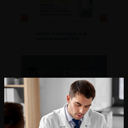
DU VENDREDI 4 AU SAMEDI 5
SEPTEMBRE 2026
Journée d’andrologie et de
médecine sexuelle 2026
ENQUÊTES DE PRATIQUES
EN UROLOGIE
L'AFU ACADÉMIE