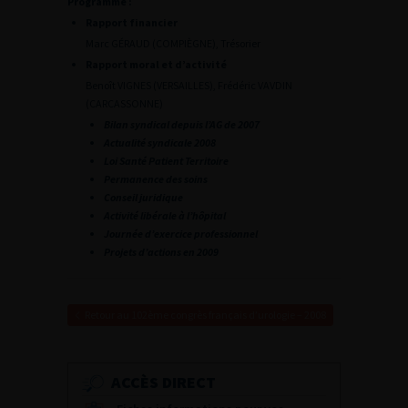
Programme :
Rapport financier
Marc GÉRAUD (COMPIÈGNE), Trésorier
Rapport moral et d’activité
Benoît VIGNES (VERSAILLES), Frédéric VAVDIN
(CARCASSONNE)
Bilan syndical depuis l’AG de 2007
Actualité syndicale 2008
Loi Santé Patient Territoire
Permanence des soins
Conseil juridique
Activité libérale à l’hôpital
Journée d’exercice professionnel
Projets d’actions en 2009
Retour au 102ème congrès français d’urologie – 2008
ACCÈS DIRECT