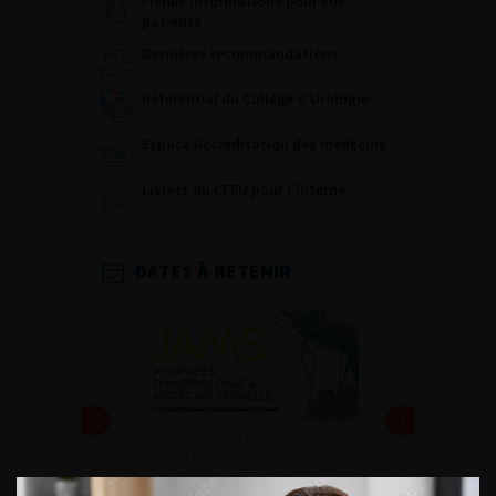
Fiches informations pour vos
patients
Dernières recommandations
Référentiel du Collège d’Urologie
Espace Accréditation des médecins
Livrets du CFEU pour l'interne
DATES À RETENIR
DU VENDREDI 4 AU SAMEDI 5
SEPTEMBRE 2026
Journée d’andrologie et de