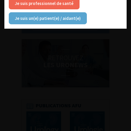
Je suis professionnel de santé
Je suis un(e) patient(e) / aidant(e)
Découvrir toutes les formations
RETROUVEZ
LES URONEWS
PUBLICATIONS AFU