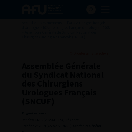
Accueil
>
Les évènements de l’AFU
>
Congrès français
d'Urologie
>
102ème congrès français d’urologie – 2008
>
Assemblée Générale du Syndicat National des
Chirurgiens Urologues Français (SNCUF)
Ajouter à ma sélection
Assemblée Générale
du Syndicat National
des Chirurgiens
Urologues Français
(SNCUF)
Organisateurs :
Benoît VIGNES (VERSAILLES), Président
Frédéric VAVDIN (CARCASSONNE), Secrétaire Général