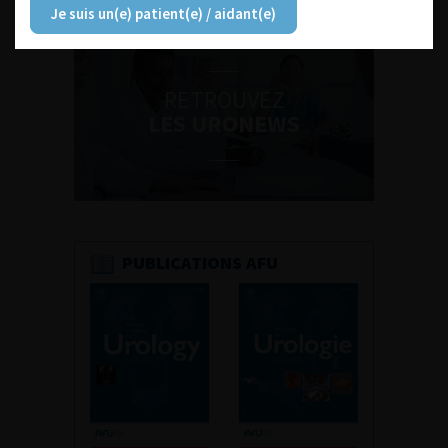
Je suis un(e) patient(e) / aidant(e)
RETROUVEZ
LES URONEWS
PUBLICATIONS AFU