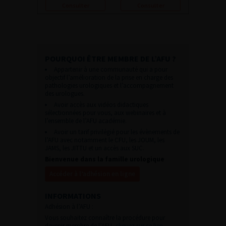
Consulter
Consulter
POURQUOI ÊTRE MEMBRE DE L’AFU ?
Appartenir à une communauté qui a pour
objectif l’amélioration de la prise en charge des
pathologies urologiques et l’accompagnement
des urologues.
Avoir accès aux vidéos didactiques
sélectionnées pour vous, aux webinaires et à
l’ensemble de l’AFU académie.
Avoir un tarif privilégié pour les évènements de
l’AFU avec notamment le CFU, les JOUM, les
JAMS, les JITTU et un accès aux SUC.
Bienvenue dans la famille urologique
Accéder à l’adhésion en ligne
INFORMATIONS
Adhésion à l’AFU :
Vous souhaitez connaître la procédure pour
devenir membre de l’AFU,
cliquez sur ce lien