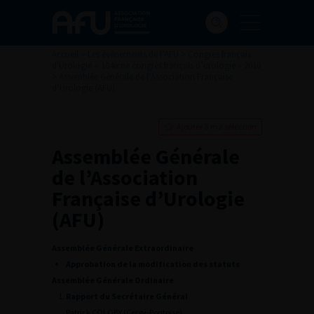
Accueil
>
Les évènements de l’AFU
>
Congrès français
d'Urologie
>
104ème congrès français d’urologie – 2010
>
Assemblée Générale de l’Association Française
d’Urologie (AFU)
Ajouter à ma sélection
Assemblée Générale
de l’Association
Française d’Urologie
(AFU)
Assemblée Générale Extraordinaire
Approbation de la modification des statuts
Assemblée Générale Ordinaire
Rapport du Secrétaire Général
Patrick COLOBY (Cergy-Pontoise)