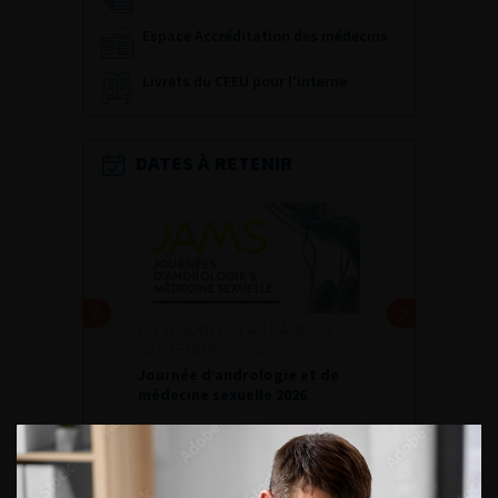
Espace Accréditation des médecins
Livrets du CFEU pour l'interne
DATES À RETENIR
DU VENDREDI 4 AU SAMEDI 5
SEPTEMBRE 2026
Journée d’andrologie et de
médecine sexuelle 2026