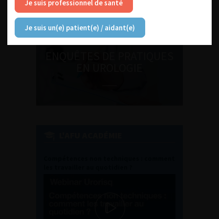
Je suis professionnel de santé
Je suis un(e) patient(e) / aidant(e)
ENQUÊTES DE PRATIQUES
EN UROLOGIE
L'AFU ACADÉMIE
Compétences non techniques : comment
les travailler au quotidien ?