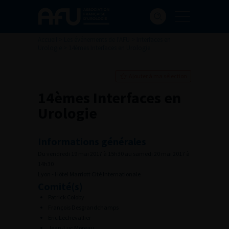
Accueil
>
Les événements de l'AFU
>
Interfaces en
Urologie
>
14èmes Interfaces en Urologie
Ajouter à ma sélection
14èmes Interfaces en
Urologie
Informations générales
Du vendredi 19 mai 2017 à 15h30 au samedi 20 mai 2017 à
14h30
Lyon - Hôtel Marriott Cité Internationale
Comité(s)
Patrick Coloby
François Desgrandchamps
Eric Lechevallier
Jean-Luc Moreau