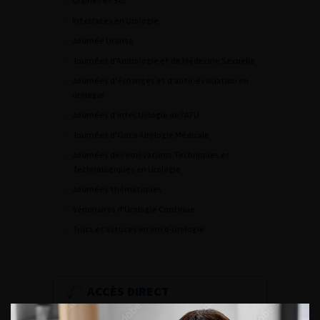
Graines et Sol
Interfaces en Urologie
Journée Urorisq
Journées d'Andrologie et de Médecine Sexuelle
Journées d'échanges et d'auto-évaluation en
urologie
Journées d'infectiologie de l'AFU
Journées d'Onco-Urologie Médicale
Journées des Innovations Techniques et
Technologiques en Urologie
Journées thématiques
Séminaires d'Urologie Continue
Trucs et astuces en onco-urologie
ACCÈS DIRECT
Fiches informations pour vos