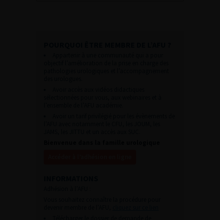
POURQUOI ÊTRE MEMBRE DE L’AFU ?
Appartenir à une communauté qui a pour
objectif l’amélioration de la prise en charge des
pathologies urologiques et l’accompagnement
des urologues.
Avoir accès aux vidéos didactiques
sélectionnées pour vous, aux webinaires et à
l’ensemble de l’AFU académie.
Avoir un tarif privilégié pour les évènements de
l’AFU avec notamment le CFU, les JOUM, les
JAMS, les JITTU et un accès aux SUC.
Bienvenue dans la famille urologique
Accéder à l’adhésion en ligne
INFORMATIONS
Adhésion à l’AFU :
Vous souhaitez connaître la procédure pour
devenir membre de l’AFU,
cliquez sur ce lien
Télécharger le dossier de demande de