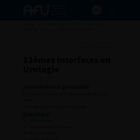
Accueil
>
Les événements de l'AFU
>
Interfaces en
Urologie
>
13èmes Interfaces en Urologie
Ajouter à ma sélection
13èmes Interfaces en
Urologie
Informations générales
Du vendredi 27 mai à 16h00 au samedi 28 mai 2016 à
16h00
Lyon - Hôtel Marriott Cité Internationale
Comité(s)
Patrick Coloby
François Desgrandchamps
Eric Lechevallier
Jean-Luc Moreau