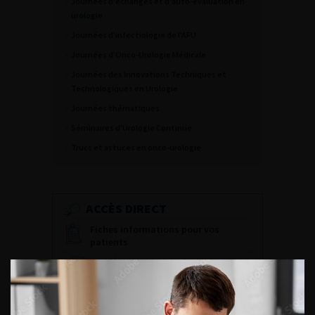
Journées d'échanges et d'auto-évaluation en
urologie
Journées d'infectiologie de l'AFU
Journées d'Onco-Urologie Médicale
Journées des Innovations Techniques et
Technologiques en Urologie
Journées thématiques
Séminaires d'Urologie Continue
Trucs et astuces en onco-urologie
ACCÈS DIRECT
Fiches informations pour vos
patients
Dernières recommandations
Référentiel du Collège d’Urologie