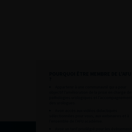
POURQUOI ÊTRE MEMBRE DE L’AFU
?
Appartenir à une communauté qui a pour
objectif l’amélioration de la prise en charge de
pathologies urologiques et l’accompagnement
des urologues.
Avoir accès aux vidéos didactiques
sélectionnées pour vous, aux webinaires et à
l’ensemble de l’AFU académie.
Avoir un tarif privilégié pour les évènement