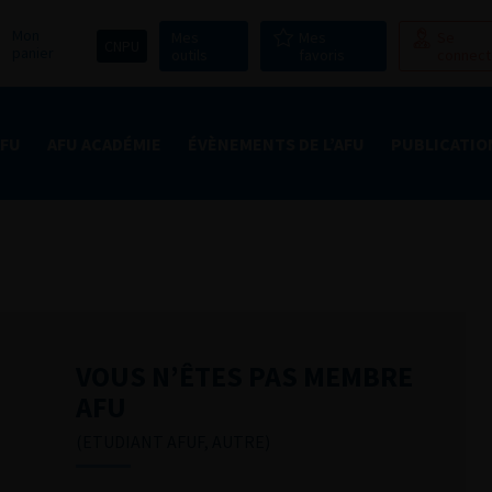
Mon
Mes
Mes
Se
CNPU
panier
outils
favoris
connect
AFU
AFU ACADÉMIE
ÉVÈNEMENTS DE L’AFU
PUBLICATIO
VOUS N’ÊTES PAS MEMBRE
AFU
(ETUDIANT AFUF, AUTRE)