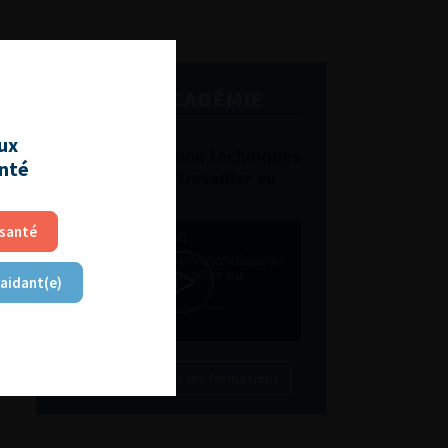
L'AFU ACADÉMIE
aux
Compétences non techniques
anté
: comment les travailler au
quotidien ?
 santé
 aidant(e)
Découvrir toutes les formations