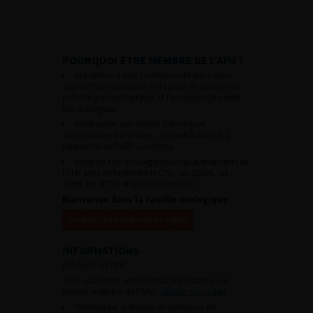
POURQUOI ÊTRE MEMBRE DE L’AFU ?
Appartenir à une communauté qui a pour
objectif l’amélioration de la prise en charge des
pathologies urologiques et l’accompagnement
des urologues.
Avoir accès aux vidéos didactiques
sélectionnées pour vous, aux webinaires et à
l’ensemble de l’AFU académie.
Avoir un tarif privilégié pour les évènements de
l’AFU avec notamment le CFU, les JOUM, les
JAMS, les JITTU et un accès aux SUC.
Bienvenue dans la famille urologique
Accéder à l’adhésion en ligne
INFORMATIONS
Adhésion à l’AFU :
Vous souhaitez connaître la procédure pour
devenir membre de l’AFU,
cliquez sur ce lien
Télécharger le dossier de demande de