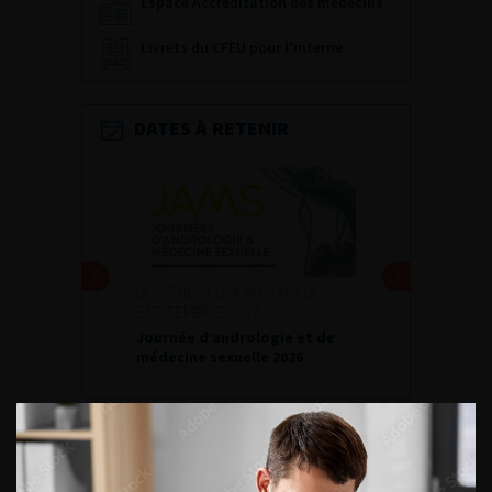
Espace Accréditation des médecins
Livrets du CFEU pour l'interne
DATES À RETENIR
DU VENDREDI 4 AU SAMEDI 5
SEPTEMBRE 2026
Journée d’andrologie et de
médecine sexuelle 2026
ENQUÊTES DE PRATIQUES