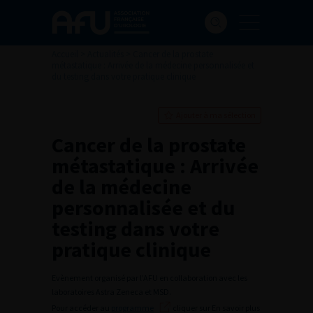
Accueil
>
Actualités
>
Cancer de la prostate
métastatique : Arrivée de la médecine personnalisée et
du testing dans votre pratique clinique
Ajouter à ma sélection
Cancer de la prostate
métastatique : Arrivée
de la médecine
personnalisée et du
testing dans votre
pratique clinique
Evènement organisé par l’AFU en collaboration avec les
laboratoires Astra Zeneca et MSD.
Pour accéder au
programme
cliquer sur En savoir plus