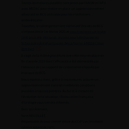
Toutes les mesures possibles sont prises par l’ANSM et l’AFU
avec MEDAC pour mettre en place un approvisionnement
alternatif en BCG utilisable pour les instillations
endovésicales.
Toutefois, le contingentement nominatif des lots de BCG
s’impose dès le 1er février 2021 et
vous trouverez sur le site
Urofrance.org, dès lundi, les liens pour télécharger les
fiches que votre pharmacien devra fournir à MEDAC pour
être livré
.
Il s’agit de la même procédure que celle mise en place en
fin d’année 2019 dont l’efficacité a été démontrée par
l’absence de cas rapporté de cystectomie imposée par
manque de BCG.
Nous espérons donc, grâce à ces mesures, assurer un
approvisionnement dans les meilleures conditions
possibles à tous les patients. Au fur et à mesure de
l’évolution de la situation, l’Association Française
d’Urologie vous tiendra informés.
Bien sincèrement,
Yann NEUZILLET,
Responsable du sous-comité Vessie du CCAFU et Secrétaire
Général Adjoint de l’AFU.