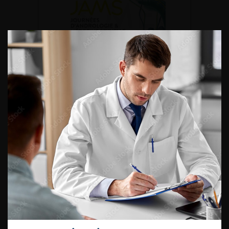
DU VENDREDI 4 AU SAMEDI 5
SEPTEMBRE 2026
Journée d’andrologie et de
médecine sexuelle 2026
ENQUÊTES DE PRATIQUES
EN UROLOGIE
L'AFU ACADÉMIE