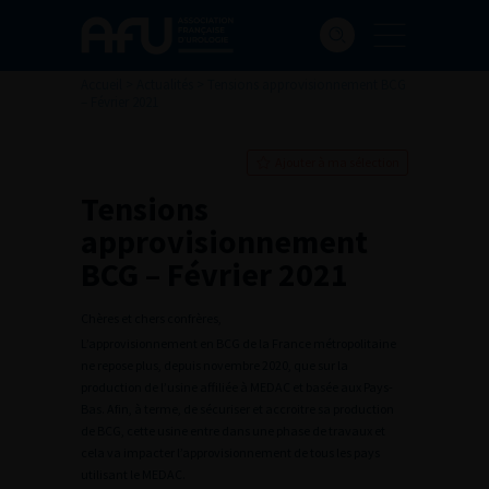
Accueil
>
Actualités
>
Tensions approvisionnement BCG
– Février 2021
Ajouter à ma sélection
Tensions
approvisionnement
BCG – Février 2021
Chères et chers confrères,
L’approvisionnement en BCG de la France métropolitaine
ne repose plus, depuis novembre 2020, que sur la
production de l’usine affiliée à MEDAC et basée aux Pays-
Bas. Afin, à terme, de sécuriser et accroitre sa production
de BCG, cette usine entre dans une phase de travaux et
cela va impacter l’approvisionnement de tous les pays
utilisant le MEDAC.