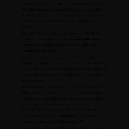
réductions d’accès aux consultations, aux soins externes et
à la chirurgie nous forcent à prioriser certains types de soins
et à en reporter d’autres. Nous craignons toutes et tous les
conséquences des retards de prise en charge pour nos
patients.
Pour L’AFU, le comité de neuro-urologie, le CUROPF et le
CTMH réunis vous proposent des
recommandations pour
l’activité d’urologie fonctionnelle en période
d’épidémie COVID-19
.
Ces recommandations ont pour but de vous aider à
organiser vos activités au cours des mois à venir. Elles se
veulent être un guide dont vous modulerez l’application en
fonction de l’évolution de l’épidémie et des moyens dont
vous disposerez.
En vous basant sur les 4 niveaux de criticité attribués aux
principales situations cliniques de l’urologie fonctionnelle,
nous espérons vous aider à informer les patients, planifier
vos activités, justifier et tracer vos décisions de maintien ou
de report et leur délai, discuter avec vos collègues des
autres spécialités et enfin argumenter auprès de vos
directions voire de vos tutelles locales (ARS).
Veronique Phé, Jean Nicolas Cornu, Xavier Gamé, Grégoire