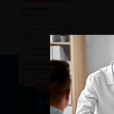
INFORMATIONS
Adhésion à l’AFU :
Vous souhaitez connaître la procédure pour
devenir membre de l’AFU,
cliquez sur ce lien
Télécharger le dossier de demande de
candidature.
Dates des prochaines commissions de
candidatures
Charte des membres de l’AFU.
Pour plus d’information, contacter :
afu@afu.fr
NOTRE WEB APP
Vous souhaitez consulter le site
internet sur mobile ?
Télécharger notre progressive WebApp.
En savoir plus
SUIVEZ-NOUS