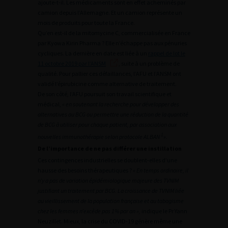
ajoute-t-il. Les médicaments sont en effet acheminés par
camion depuis l’Allemagne. Et un camion représente un
mois de produits pour toute la France.
Qu’en est-il de la mitomycine C, commercialisée en France
par Kyowa Kirin Pharma ? Elle n’échappe pas aux pénuries
cycliques. La dernière en date est liée à un
rappel de lot le
11 octobre 2019 par l’ANSM
, suite à un problème de
qualité. Pour pallier ces défaillances, l’AFU et l’ANSM ont
validé l’épirubicine comme alternative de traitement.
De son côté, l’AFU poursuit son travail scientifique et
médical,
« en soutenant la recherche pour développer des
alternatives au BCG ou permettre une réduction de la quantité
de BCG à utiliser pour chaque patient, par association aux
1
nouvelles immunothérapie selon protocole ALBAN
»
.
De l’importance de ne pas différer une instillation
Ces contingences industrielles se doublent-elles d’une
hausse des besoins thérapeutiques ?
« En temps ordinaire, il
n’y a pas de variation épidémiologique majeure des TVNIM
justifiant un traitement par BCG. La croissance de TVNIM liée
au vieillissement de la population française et au tabagisme
chez les femmes n’excède pas 1% par an »,
indique le Pr Yann
Neuzillet. Mieux, la crise du COVID-19 génère même une