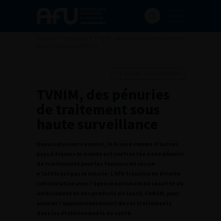
Accueil
>
Actualités
>
TVNIM, des pénuries de traitement
sous haute surveillance
Ajouter à ma sélection
TVNIM, des pénuries
de traitement sous
haute surveillance
Depuis plusieurs années, la France comme d’autres
pays à travers le monde est confrontée à une pénurie
de traitements pour les tumeurs de vessie
n’infiltrant pas le muscle. L’AFU travaille en étroite
collaboration avec l’agence nationale de sécurité du
médicament et des produits de santé, l’ANSM, pour
assurer l’approvisionnement de ces traitements
dans les établissements de santé.