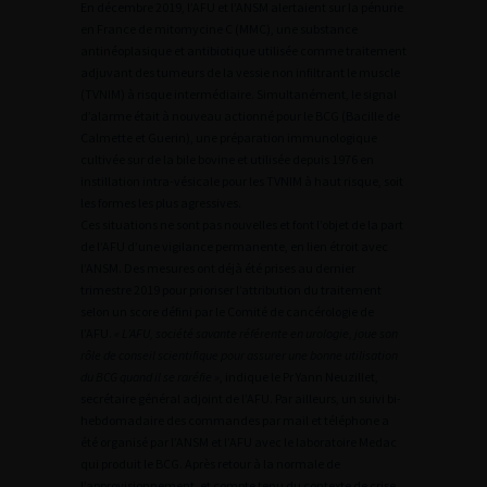
En décembre 2019, l’AFU et l’ANSM alertaient sur la pénurie
en France de mitomycine C (MMC), une substance
antinéoplasique et antibiotique utilisée comme traitement
adjuvant des tumeurs de la vessie non infiltrant le muscle
(TVNIM) à risque intermédiaire. Simultanément, le signal
d’alarme était à nouveau actionné pour le BCG (Bacille de
Calmette et Guerin), une préparation immunologique
cultivée sur de la bile bovine et utilisée depuis 1976 en
instillation intra-vésicale pour les TVNIM à haut risque, soit
les formes les plus agressives.
Ces situations ne sont pas nouvelles et font l’objet de la part
de l’AFU d’une vigilance permanente, en lien étroit avec
l’ANSM. Des mesures ont déjà été prises au dernier
trimestre 2019 pour prioriser l’attribution du traitement
selon un score défini par le Comité de cancérologie de
l’AFU.
« L’AFU, société savante référente en urologie, joue son
rôle de conseil scientifique pour assurer une bonne utilisation
du BCG quand il se raréfie »
, indique le Pr Yann Neuzillet,
secrétaire général adjoint de l’AFU. Par ailleurs, un suivi bi-
hebdomadaire des commandes par mail et téléphone a
été organisé par l’ANSM et l’AFU avec le laboratoire Medac
qui produit le BCG. Après retour à la normale de
l’approvisionnement, et compte tenu du contexte de crise