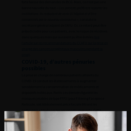
forte baisse des demandes de BCG. Mais, ce n’est pas une
bonne nouvelle du tout.
« Les patients préfèrent reporter les
instillations. Ils redoutent de venir à l’hôpital et d’être
contaminés par le nouveau coronavirus »
, constate le
secrétaire général adjoint de l’AFU. Or, ce retard peut être
préjudiciable pour ces patients, avec le risque de récidives
dans quelques mois qui auraient pu être évitées
(lire
l’article sur les recommandations du CCAFU sur la prise en
charge des cancers urogénitaux masculins pendant la
crise)
.
COVID-19, d’autres pénuries
possibles
La prise en charge de nombreux patients atteints du
COVID-19 conduit les établissements à augmenter
sensiblement la consommation de médicaments et
dispositifs médicaux. Parmi ces derniers figurent les
masques jetables de type FFP2 (pour Filtering Facepiece
Particule, soit littéralement pièce faciale filtrant les
particules), utilisés par les personnels soignants. Cette
pénurie de masques reconnaissables à leur élastique bleu
est en voie de résolution avec les récentes commandes
massives passées par l’État. Faut-il aussi craindre des