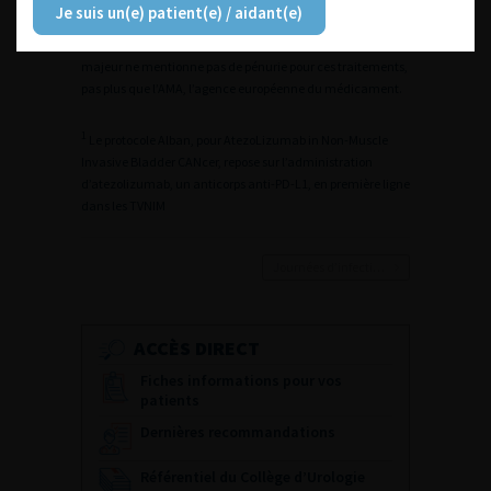
stade, l’agence nationale de sécurité des médicaments et
Je suis un(e) patient(e) / aidant(e)
des produits de santé qui gère les ruptures et risques de
rupture de stock de médicaments d’intérêt thérapeutique
majeur ne mentionne pas de pénurie pour ces traitements,
pas plus que l’AMA, l’agence européenne du médicament.
1
Le protocole Alban, pour AtezoLizumab in Non-Muscle
Invasive Bladder CANcer, repose sur l’administration
d’atezolizumab, un anticorps anti-PD-L1, en première ligne
dans les TVNIM
Journées d’infectiologie de l’afu 2026
ACCÈS DIRECT
Fiches informations pour vos
patients
Dernières recommandations
Référentiel du Collège d’Urologie