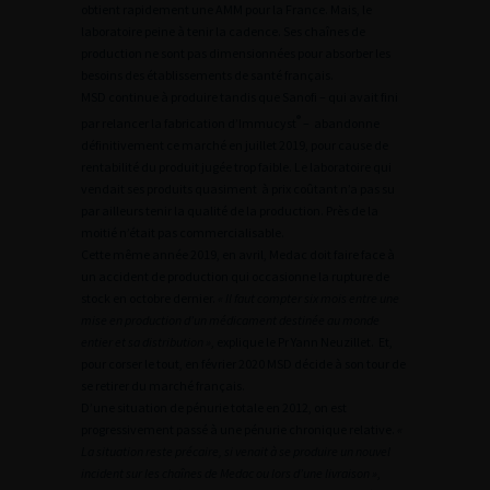
obtient rapidement une AMM pour la France. Mais, le
laboratoire peine à tenir la cadence. Ses chaînes de
production ne sont pas dimensionnées pour absorber les
besoins des établissements de santé français.
MSD continue à produire tandis que Sanofi – qui avait fini
®
par relancer la fabrication d’Immucyst
– abandonne
définitivement ce marché en juillet 2019, pour cause de
rentabilité du produit jugée trop faible. Le laboratoire qui
vendait ses produits quasiment à prix coûtant n’a pas su
par ailleurs tenir la qualité de la production. Près de la
moitié n’était pas commercialisable.
Cette même année 2019, en avril, Medac doit faire face à
un accident de production qui occasionne la rupture de
stock en octobre dernier.
« Il faut compter six mois entre une
mise en production d’un médicament destinée au monde
entier et sa distribution »
, explique le Pr Yann Neuzillet. Et,
pour corser le tout, en février 2020 MSD décide à son tour de
se retirer du marché français.
D’une situation de pénurie totale en 2012, on est
progressivement passé à une pénurie chronique relative.
«
La situation reste précaire, si venait à se produire un nouvel
incident sur les chaînes de Medac ou lors d’une livraison »
,