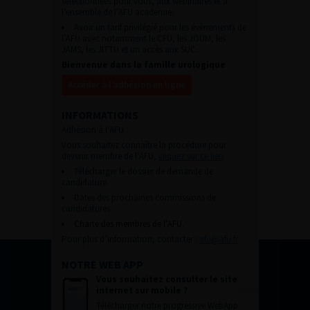
sélectionnées pour vous, aux webinaires et à
l’ensemble de l’AFU académie.
Avoir un tarif privilégié pour les évènements de
l’AFU avec notamment le CFU, les JOUM, les
JAMS, les JITTU et un accès aux SUC.
Bienvenue dans la famille urologique
Accéder à l’adhésion en ligne
INFORMATIONS
Adhésion à l’AFU :
Vous souhaitez connaître la procédure pour
devenir membre de l’AFU,
cliquez sur ce lien
Télécharger le dossier de demande de
candidature.
Dates des prochaines commissions de
candidatures
Charte des membres de l’AFU.
Pour plus d’information, contacter :
afu@afu.fr
NOTRE WEB APP
Vous souhaitez consulter le site
internet sur mobile ?
Télécharger notre progressive WebApp.