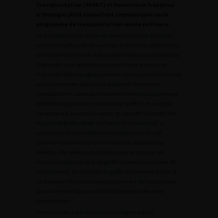
Transplantation (SFNDT) et Association Française
d’Urologie (AFU) souhaitent communiquer sur le
programme de transplantation rénale en France.
La transplantation rénale améliore la qualité de vie des
patients insuffisants rénaux mais il existe des alternatives
sûres (hémodialyse et dialyse péritonéale) qui permettent
d’attendre. Une épidémie de Covid-19 est en place en
France et s’étend progressivement. Le risque d’infection est
particulièrement élevé chez le patient récemment
transplanté en raison du traitement immunosuppresseur
renforcé des premières semaines de greffe. Les sociétés
savantes ont analysé ce risque, et consulté la totalité des
équipes de greffe rénale en France. A l’unanimité, la
communauté des médecins transplanteurs de rein
considère aujourd’hui que le risque est supérieur au
bénéfice. Par ailleurs, dans beaucoup de centres, les
conditions logistiques de la greffe ne sont plus réunies. En
conséquence, les activités de greffe de Donneur Vivant et
de Donneur Décédé ont progressivement été suspendues
dans toutes les équipes de transplantation rénale et
pancréatique.
Cette position a été discutée avec l’Agence de la