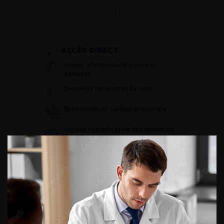
Journées d’infectiologie de l’afu 2026
ACCÈS DIRECT
Fiches informations pour vos
patients
Dernières recommandations
Référentiel du Collège d’Urologie
Espace Accréditation des médecins
Livrets du CFEU pour l'interne
DATES À RETENIR