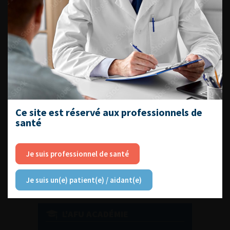
DU VENDREDI 4 AU SAMEDI 5
SEPTEMBRE 2026
Journée d’andrologie et de
médecine sexuelle 2026
Ce site est réservé aux professionnels de
santé
ENQUÊTES DE PRATIQUES
EN UROLOGIE
Je suis professionnel de santé
Je suis un(e) patient(e) / aidant(e)
L'AFU ACADÉMIE