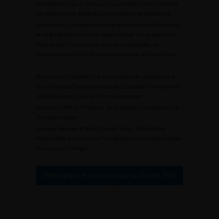
Biomédecine qui a rendu un avis conforme hier. La durée
de cette mesure dépendra de l’évolution de l’épidémie.
Nous tenons à rappeler que le programme de prélèvement
et de greffe pour les autres organes (foie, coeur, poumon)
reste actif en France là où il est encore possible, en
particulier pour le bénéfice des patients en attente vitale.
Maryvonne HOURMANT et Bruno MOULIN : Présidente et
vice Président Transplantation de la Société Francophone
de Néphrologie, Dialyse et Transplantation
Yannick Le MEUR : Président de la Société Francophone de
Transplantation
Georges Fournier et Marc Olivier Timsit : Président et
responsable du comité de Transplantation de l’Association
Française d’Urologie