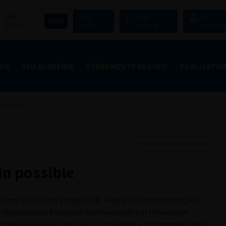
Mon
Mes
Mes
Se
CNPU
panier
outils
favoris
connect
AFU
AFU ACADÉMIE
ÉVÈNEMENTS DE L’AFU
PUBLICATIO
 possible
Ajouter à ma sélection
in possible
se ont été définis en juin 2018. Depuis le 15 septembre, les
 consultation à distance remboursable par l’Assurance
 et réduire les délais d’accès à un spécialiste, notamment dans