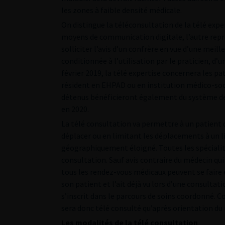
les zones à faible densité médicale.
On distingue la téléconsultation de la télé exper
moyens de communication digitale, l’autre repré
solliciter l’avis d’un confrère en vue d’une meill
conditionnée à l’utilisation par le praticien, d’
février 2019, la télé expertise concernera les pa
résident en EHPAD ou en institution médico-soci
détenus bénéficieront également du système de 
en 2020.
La télé consultation va permettre à un patient de
déplacer ou en limitant les déplacements à un li
géographiquement éloigné. Toutes les spécialité
consultation. Sauf avis contraire du médecin qui 
tous les rendez-vous médicaux peuvent se faire 
son patient et l’ait déjà vu lors d’une consultat
s’inscrit dans le parcours de soins coordonné. 
sera donc télé consulté qu’après orientation du
Les modalités de la télé consultation