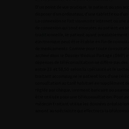
D’un point de vue pratique, le patient ou son ac
disposer d’un ordinateur, d’une tablette ou d’
La connexion se fait via un site internet ou une 
de connexion qui sont envoyées au patient en 
traditionnelle, le patient ayant préalablemen
électronique peut être établie en fin de consul
de médicaments. Comme pour toute consultation 
archivé dans le Dossier Médical Partagé (DMP) e
dépenses de téléconsultation ne diffère pas des
entre 23  et 58,50  selon la spécialité et le sec
traitant accompagne le patient lors d’une téléco
consultation au tarif habituel en supplément de
réglée par chèque, virement bancaire ou paiemen
être utilisée pour une téléconsultation. Pour a
médecin traitant utilise les données préalable
amont au spécialiste qui effectuera la téléconsu