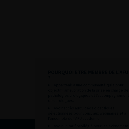
POURQUOI ÊTRE MEMBRE DE L’AFU
?
Appartenir à une communauté qui a pour
objectif l’amélioration de la prise en charge de
pathologies urologiques et l’accompagnement
des urologues.
Avoir accès aux vidéos didactiques
sélectionnées pour vous, aux webinaires et à
l’ensemble de l’AFU académie.
Avoir un tarif privilégié pour les évènement