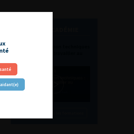
L'AFU ACADÉMIE
aux
Compétences non techniques
anté
: comment les travailler au
quotidien ?
 santé
 aidant(e)
Découvrir toutes les formations