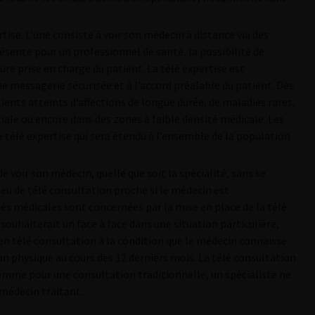
tise. L’une consiste à voir son médecin à distance via des
sente pour un professionnel de santé, la possibilité de
eure prise en charge du patient. La télé expertise est
une messagerie sécurisée et à l’accord préalable du patient. Dès
tients atteints d’affections de longue durée, de maladies rares,
ale ou encore dans des zones à faible densité médicale. Les
télé expertise qui sera étendu à l’ensemble de la population
 voir son médecin, quelle que soit la spécialité, sans se
eu de télé consultation proche si le médecin est
s médicales sont concernées par la mise en place de la télé
souhaiterait un face à face dans une situation particulière,
en télé consultation à la condition que le médecin connaisse
ion physique au cours des 12 derniers mois. La télé consultation
Comme pour une consultation traditionnelle, un spécialiste ne
 médecin traitant.