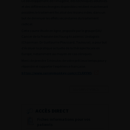
Le développement de l’imagerie, des techniques ablatives
et des différentes énergies disponibles rendent maintenant
possibles le traitement focalisé des lésions index, dans un
but de diminuer les effets secondaires du traitement
radical.
Cette courte étude en ligne, proposée par le groupe EAU
Cancer de la Prostate des Young Academic Urologists
(Chairman: Dr Guillaume Ploussard, Toulouse), a pour but
d’évaluer la pratique actuelle de la thérapie focale en
Europe, notamment au moyen de cas cliniques.
Merci de prendre 5 minutes de votre précieux temps pour y
répondre et rapporter l’expérience française.
https://www.surveymonkey.com/r/ZLKKYM5
Journées d’infectiologie de l’afu 2026
ACCÈS DIRECT
Fiches informations pour vos
patients