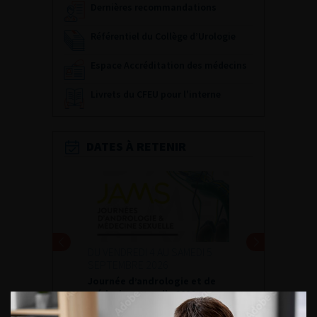
Dernières recommandations
Référentiel du Collège d’Urologie
Espace Accréditation des médecins
Livrets du CFEU pour l'interne
DATES À RETENIR
DU VENDREDI 4 AU SAMEDI 5
SEPTEMBRE 2026
Journée d’andrologie et de
médecine sexuelle 2026