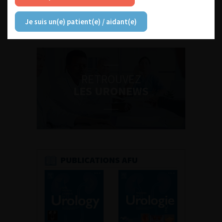
Je suis un(e) patient(e) / aidant(e)
Découvrir toutes les formations
RETROUVEZ
LES URONEWS
PUBLICATIONS AFU