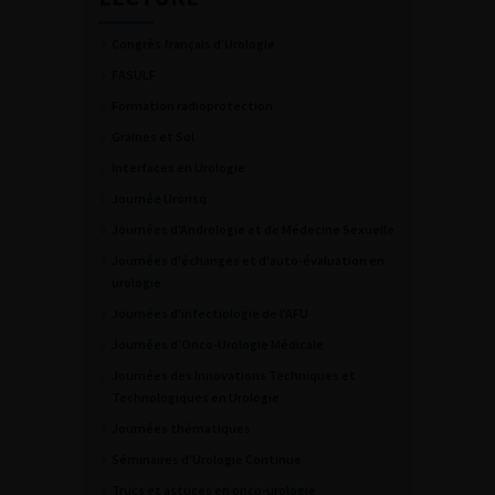
Congrès français d'Urologie
FASULF
Formation radioprotection
Graines et Sol
Interfaces en Urologie
Journée Urorisq
Journées d'Andrologie et de Médecine Sexuelle
Journées d'échanges et d'auto-évaluation en
urologie
Journées d'infectiologie de l'AFU
Journées d'Onco-Urologie Médicale
Journées des Innovations Techniques et
Technologiques en Urologie
Journées thématiques
Séminaires d'Urologie Continue
Trucs et astuces en onco-urologie