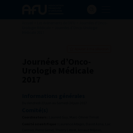
Accueil
>
Les événements de l'AFU
>
Journées d'Onco-
Urologie Médicale
>
Journées d’Onco-Urologie
Médicale 2017
Ajouter à ma sélection
Journées d’Onco-
Urologie Médicale
2017
Informations générales
Du Vendredi 23 juin au Samedi 24 juin 2017
Comité(s)
Coordinateurs :
Laurent Guy, Marc-Olivier Timsit
Comité scientifique :
Laurence Albiges, David Azria, Luc
Cormier, Pierre Gimel, Thierry Lebret, Arnaud Méjean,