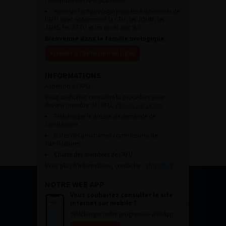
l’ensemble de l’AFU académie.
Avoir un tarif privilégié pour les évènements de
l’AFU avec notamment le CFU, les JOUM, les
JAMS, les JITTU et un accès aux SUC.
Bienvenue dans la famille urologique
Accéder à l’adhésion en ligne
INFORMATIONS
Adhésion à l’AFU :
Vous souhaitez connaître la procédure pour
devenir membre de l’AFU,
cliquez sur ce lien
Télécharger le dossier de demande de
candidature.
Dates des prochaines commissions de
candidatures
Charte des membres de l’AFU.
Pour plus d’information, contacter :
afu@afu.fr
NOTRE WEB APP
Vous souhaitez consulter le site
internet sur mobile ?
Télécharger notre progressive WebApp.