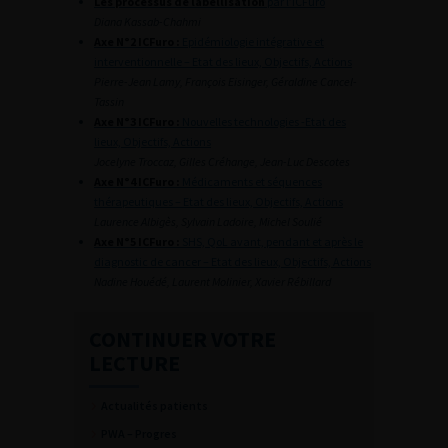
Les processus de labellisation
par l’ICFuro
Diana Kassab-Chahmi
Axe N°2 ICFuro :
Epidémiologie intégrative et
interventionnelle – Etat des lieux, Objectifs, Actions
Pierre-Jean Lamy, François Eisinger, Géraldine Cancel-
Tassin
Axe N°3 ICFuro :
Nouvelles technologies -Etat des
lieux, Objectifs, Actions
Jocelyne Troccaz, Gilles Créhange, Jean-Luc Descotes
Axe N°4 ICFuro :
Médicaments et séquences
thérapeutiques – Etat des lieux, Objectifs, Actions
Laurence Albigès, Sylvain Ladoire, Michel Soulié
Axe N°5 ICFuro :
SHS, QoL avant, pendant et après le
diagnostic de cancer – Etat des lieux, Objectifs, Actions
Nadine Houédé, Laurent Molinier, Xavier Rébillard
CONTINUER VOTRE
LECTURE
Actualités patients
PWA – Progres