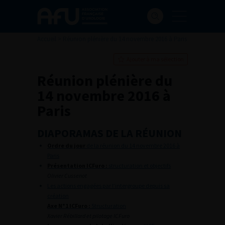
Accueil
>
Réunion plénière du 14 novembre 2016 à Paris
Ajouter à ma sélection
Réunion plénière du
14 novembre 2016 à
Paris
DIAPORAMAS DE LA RÉUNION
Ordre du jour
de la réunion du 14 novembre 2016 à
Paris
Présentation ICFuro :
structuration et objectifs
Olivier Cussenot
Les actions engagées par l’intergroupe depuis sa
création
Axe N°1 ICFuro :
Structuration
Xavier Rébillard et pilotage ICFuro