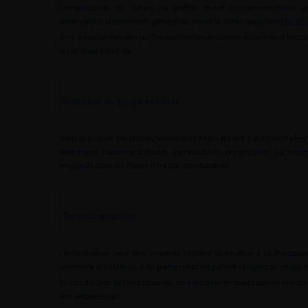
L’embolisation de l’artère du greffon avant transplantectomie 
diminuer les saignements périopératoires et la durée opératoire [
95
,
97
,
Il n’y a pas de données sur l’impact de l’embolisation en termes d’immu
la retransplantation.
Discussion du groupe de travail
Dans la plupart des études, les patients inclus étaient hautement séle
également l’absence d’études comparatives prospectives. La techn
employée dans les études n’est pas standardisée.
Recommandations
L’embolisation peut être proposée comme alternative à la transpla
syndrome d’intolérance du greffon chez les patients fragiles ou refusant 
En cas d’échec de l’embolisation, une seconde embolisation ou une tr
être proposée (AE).