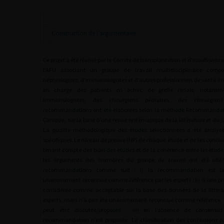
Construction de l’argumentaire
Ce projet a été réalisé par le Comité de transplantation et d’insuffisan
l’AFU associant un groupe de travail multidisciplinaire compo
néphrologues, d’immunologistes et d’autres professionnels de santé im
en charge des patients en échec de greffe rénale, notammen
immunologistes, des chirurgiens pédiatres, des chirurgiens
recommandations ont été élaborées selon la méthode Recommandati
Clinique, sur la base d’une revue systématique de la littérature et du 
La qualité méthodologique des études sélectionnées a été analysée
spécifiques. Le niveau de preuve (NP) de chaque étude et de ses conclu
tenant compte des biais des études et de la cohérence entre les étude
les arguments des membres du groupe de travail ont été utilisé
recommandations comme suit : i) la recommandation est la 
unanimement reconnue comme référence par les experts : ii) si une pr
considérée comme acceptable sur la base des données de la littérat
experts, mais n’a pas été unanimement reconnue comme référence, il
peut être discutée/proposée ; iii) en l’absence de consensus
recommandation n’est proposée. La classification des conclusions 