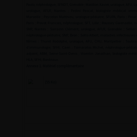
Paolo, néphrologue, SFNDT, Grenoble ; Matillon Xavier, urologue, AFU, L
urologue, AFUF, Nantes ; Pedini Pascal, biologiste médical imm
Marseille ; Peycelon Matthieu, urologue-pédiatre, SFUPA, Paris ; Pina
Paris ; Provot Francois, néphrologue, SFT, Lille ; Roussey Gwenaelle, 
SNP, Nantes ; Sarrazin Clément, urologue, AFUF, Grenoble ; Sellier
néphrologue-pédiatre, SNP, Bron ; Sotto Albert, maladies infectieuses e
Nîmes ; Thuret Rodolphe, urologue, AFU, CHU, Montpellier ; Toutirais
d’immunologie, SFHI, Caen ; Tsimaratos Michel, néphrologue-pédiatr
adjoint, ABM, Seine-Saint-Denis ; Visentin Jonathan, biologiste mé
HLA, SFHI, Bordeaux.
Annexe 1. Matériel complémentaire
(55 Ko)