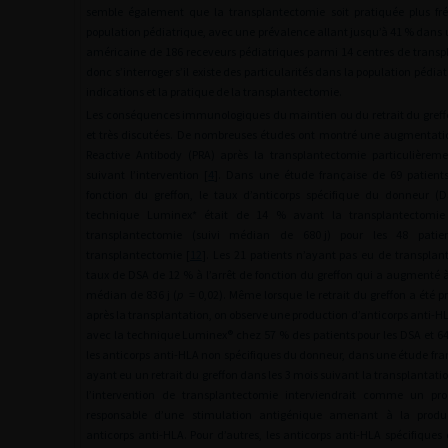
semble également que la transplantectomie soit pratiquée plus 
population pédiatrique, avec une prévalence allant jusqu’à 41 % dans
américaine de 186 receveurs pédiatriques parmi 14 centres de transpl
donc s’interroger s’il existe des particularités dans la population pédi
indications et la pratique de la transplantectomie.
Les conséquences immunologiques du maintien ou du retrait du gref
et très discutées. De nombreuses études ont montré une augmentati
Reactive Antibody (PRA) après la transplantectomie particulièrem
suivant l’intervention [
4
]. Dans une étude française de 69 patient
fonction du greffon, le taux d’anticorps spécifique du donneur (D
technique Luminex* était de 14 % avant la transplantectomi
transplantectomie (suivi médian de 680
j) pour les 48 pati
transplantectomie [
12
]. Les 21 patients n’ayant pas eu de transpla
taux de DSA de 12 % à l’arrêt de fonction du greffon qui a augmenté 
médian de 836
j (
p
=
0,02). Même lorsque le retrait du greffon a été
après la transplantation, on observe une production d’anticorps anti-HLA
avec la technique Luminex® chez 57 % des patients pour les DSA et 64
les anticorps anti-HLA non spécifiques du donneur, dans une étude fra
ayant eu un retrait du greffon dans les 3 mois suivant la transplantatio
l’intervention de transplantectomie interviendrait comme un pr
responsable d’une stimulation antigénique amenant à la prod
anticorps anti-HLA. Pour d’autres, les anticorps anti-HLA spécifique