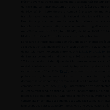
présents avant la transplantectomie mais seraient fixés sur leur cib
dans le sang. La transplantectomie ne ferait que révéler ces anticorps 
de l’éponge) [
4
]. Cette théorie a conduit à proposer de manièr
transplantectomie avant retransplantation afin de dévoiler d’éventuel
Une étude prospective dans laquelle les patients ont été r
transplantectomie systématique ou la conservation du greffon a été r
mars 2013 à novembre 2022 (étude DESYRE, identifiant ANSM : 2012-A0
NLM : NCT01817504). Ces résultats sont en cours de publication.
Le recours à la transplantectomie est très variable en fonction des équi
38 % des patients ayant un arrêt de fonction du greffon, la plupart des 
de transplantectomie compris entre 4 et 14 % [
14
,
15
,
16
,
17
,
18
,
19
]. E
de l’assurance maladie indiquent que 306 transplantectomies on
2023 correspondant à des séjours dont la durée moyenne a été de 
mortalité de la transplantectomie est réputé pour être importante. Le 
est compris entre 25 et 31 % [
15
,
19
], comprenant principalement le
postopératoires, hématomes, infection du site opératoire, synd
décompensation de pathologie cardio-vasculaires. La mortalité de la 
comprise entre 1,5 et 9,5 % [
19
,
21
]. L’intervention de transplantecto
qui est souvent rendue difficile du fait de l’inflammation autour d
lorsqu’elle est pratiquée pour syndrome d’intolérance du greffon ain
comorbidité importante des patients, des tissus fragilisés par les trait
long court, des vaisseaux athéromateux, et d’une coagulopathie liée