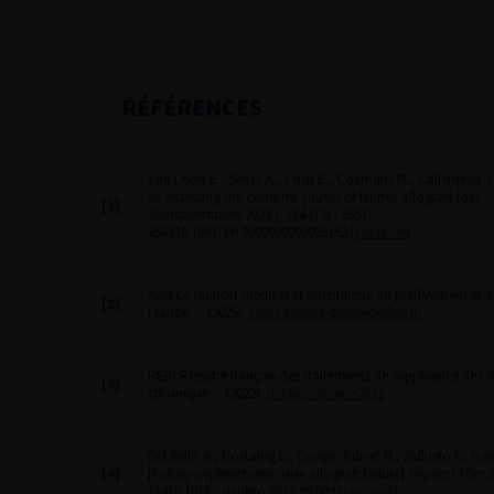
RÉFÉRENCES
Van Loon E., Senev A., Lerut E., Coemans M., Callemeyn J.,
al. Assessing the complex causes of kidney allograft loss
[1]
Transplantation
2020 ; 104 (12) : 2557-
256610.1097/TP.0000000000003192
[cross-ref]
ABM Le rapport médical et scientifique du prélèvement et de
[2]
France.
: (2025).
rams.agence-biomedecine.fr/
REIN Registre français des traitements de suppléance de l’i
[3]
chronique
: (2022).
le-rapport-rein-2022
Del Bello A., Rostaing L., Congy-Jolivet N., Sallusto F., G
[4]
[Kidney nephrectomy after allograft failure]
Nephrol Ther
2
19410.1016/j.nephro.2012.09.009
[cross-ref]