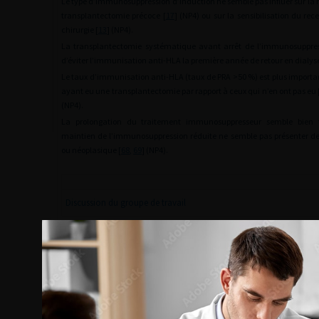
Le type d’immunosuppression d’induction ne semble pas influer sur la 
transplantectomie précoce [
17
] (NP4) ou sur la sensibilisation du rec
chirurgie [
13
] (NP4).
La transplantectomie systématique avant arrêt de l’immunosuppre
d’éviter l’immunisation anti-HLA la première année de retour en dialyse
Le taux d’immunisation anti-HLA (taux de PRA >50 %) est plus importa
ayant eu une transplantectomie par rapport à ceux qui n’en ont pas eu 
(NP4).
La prolongation du traitement immunosuppresseur semble bien to
maintien de l’immunosuppression réduite ne semble pas présenter de 
ou néoplasique [
68
,
69
] (NP4).
Discussion du groupe de travail
Après retour en dialyse, la transplantectomie systématiqu
asymptomatique et sous immunosuppresseur est mal acceptée par les
médecins (peu de centres et peu de patients ont accepté de participer
l’absence de preuve de son efficacité sur l’immunisation.
La transplantectomie ne semble pas associée à une diminution du r
anti-HLA par rapport à la diminution progressive de l’immunosuppres