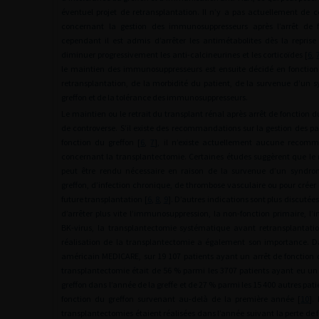
éventuel projet de retransplantation. Il n’y a pas actuellement de c
concernant la gestion des immunosuppresseurs après l’arrêt de f
cependant il est admis d’arrêter les antimétabolites dès la reprise
diminuer progressivement les anti-calcineurines et les corticoïdes [
6
,
le maintien des immunosuppresseurs est ensuite décidé en fonction
retransplantation, de la morbidité du patient, de la survenue d’un 
greffon et de la tolérance des immunosuppresseurs.
Le maintien ou le retrait du transplant rénal après arrêt de fonction du
de controverse. S’il existe des recommandations sur la gestion des pa
fonction du greffon [
6
,
7
], il n’existe actuellement aucune recomm
concernant la transplantectomie. Certaines études suggèrent que le r
peut être rendu nécessaire en raison de la survenue d’un syndro
greffon, d’infection chronique, de thrombose vasculaire ou pour créer
future transplantation [
6
,
8
,
9
]. D’autres indications sont plus discuté
d’arrêter plus vite l’immunosuppression, la non-fonction primaire, l’
BK-virus, la transplantectomie systématique avant retransplantati
réalisation de la transplantectomie a également son importance. Da
américain MEDICARE, sur 19 107 patients ayant un arrêt de fonction d
transplantectomie était de 56 % parmi les 3707 patients ayant eu un 
greffon dans l’année de la greffe et de 27 % parmi les 15 400 autres pat
fonction du greffon survenant au-delà de la première année [
10
].
transplantectomies étaient réalisées dans l’année suivant la perte de fo