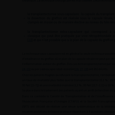
chronique. La technique chirurgicale est mal codifiée. Deux techniques 
la transplantectomie sous-capsulaire : la capsule du transplant r
•
la dissection du greffon est réalisée sous la capsule rénale, 
clampés en masse ou de manière élective au niveau du hile réna
la transplantectomie extra-capsulaire qui correspond à 
•
classique qui peut être pratiquée par voie rétropéritonéale o
[
22
] et qui n’est possible que si le plan de la capsule du greffon 
La technique sous-capsulaire est en général la seule technique possib
d’intolérance du greffon où le plan de la capsule rénale ne peut pas êtr
l’inflammation autour du greffon. Des cas de transplantectomie par vo
24
,
25
] ou par cœlioscopie robot-assistée [
26
,
27
,
28
] ont été décrits.
Chez les patients fragiles ou refusant la transplantectomie, l’embolisat
un taux de mortalité plus faible que la transplantectomie (0,1 % ; 95 %
95 %IC [2–7]) et une morbidité moindre (1,2 % ; 95 %IC [0,7–2,1] vs 18 % ;
Sa place dans le traitement des patients ayant un arrêt de fonction du gr
Dans ce contexte le Comité de Transplantation et de l’insuffisance
l’Association Française d’Urologie (CTAFU) et la Société Francophon
(SFT) ont décidé de réaliser une revue systématique de la littératu
recommandations de bonne pratique répondant à 4 questions clinique