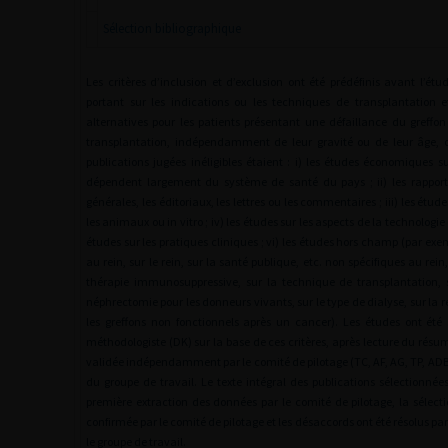
Sélection bibliographique
Les critères d’inclusion et d’exclusion ont été prédéfinis avant l’étu
portant sur les indications ou les techniques de transplantation et
alternatives pour les patients présentant une défaillance du greffo
transplantation, indépendamment de leur gravité ou de leur âge, o
publications jugées inéligibles étaient : i) les études économiques su
dépendent largement du système de santé du pays ; ii) les rapport
générales, les éditoriaux, les lettres ou les commentaires ; iii) les étu
les animaux ou in vitro ; iv) les études sur les aspects de la technologie 
études sur les pratiques cliniques ; vi) les études hors champ (par exe
au rein, sur le rein, sur la santé publique, etc. non spécifiques au rein, 
thérapie immunosuppressive, sur la technique de transplantation, 
néphrectomie pour les donneurs vivants, sur le type de dialyse, sur la r
les greffons non fonctionnels après un cancer). Les études ont été 
méthodologiste (DK) sur la base de ces critères, après lecture du résum
validée indépendamment par le comité de pilotage (TC, AF, AG, TP, ADB
du groupe de travail. Le texte intégral des publications sélectionnée
première extraction des données par le comité de pilotage, la sélecti
confirmée par le comité de pilotage et les désaccords ont été résolus pa
le groupe de travail.