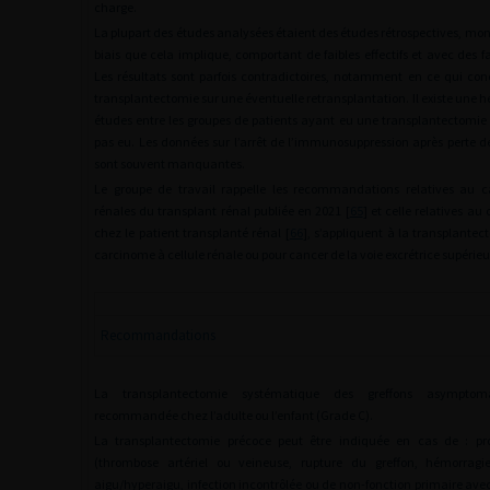
charge.
La plupart des études analysées étaient des études rétrospectives, mo
biais que cela implique, comportant de faibles effectifs et avec des 
Les résultats sont parfois contradictoires, notamment en ce qui con
transplantectomie sur une éventuelle retransplantation. Il existe une h
études entre les groupes de patients ayant eu une transplantectomie 
pas eu. Les données sur l’arrêt de l’immunosuppression après perte d
sont souvent manquantes.
Le groupe de travail rappelle les recommandations relatives au c
rénales du transplant rénal publiée en 2021 [
65
] et celle relatives au
chez le patient transplanté rénal [
66
], s’appliquent à la transplante
carcinome à cellule rénale ou pour cancer de la voie excrétrice supérieu
Recommandations
La transplantectomie systématique des greffons asymptom
recommandée chez l’adulte ou l’enfant (Grade C).
La transplantectomie précoce peut être indiquée en cas de : pr
(thrombose artériel ou veineuse, rupture du greffon, hémorragie 
aigu/hyperaigu, infection incontrôlée ou de non-fonction primaire avec