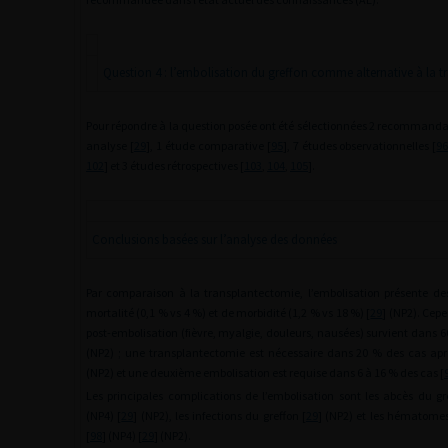
Question 4 : l’embolisation du greffon comme alternative à la 
Pour répondre à la question posée ont été sélectionnées 2 recommanda
analyse [
29
], 1 étude comparative [
95
], 7 études observationnelles [
9
102
] et 3 études rétrospectives [
103
,
104
,
105
].
Conclusions basées sur l’analyse des données
Par comparaison à la transplantectomie, l’embolisation présente des
mortalité (0,1 % vs 4 %) et de morbidité (1,2 % vs 18 %) [
29
] (NP2). Ce
post-embolisation (fièvre, myalgie, douleurs, nausées) survient dans 6
(NP2) ; une transplantectomie est nécessaire dans 20 % des cas apr
(NP2) et une deuxième embolisation est requise dans 6 à 16 % des cas [
Les principales complications de l’embolisation sont les abcès du gr
(NP4) [
29
] (NP2), les infections du greffon [
29
] (NP2) et les hématomes
[
98
] (NP4) [
29
] (NP2).