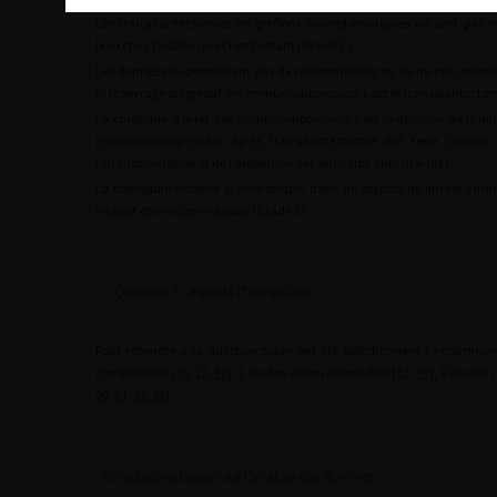
Les transplantectomies de greffons asymptomatiques ne sont pas
bien chez l’adulte que chez l’enfant (Grade C).
Les données ne permettent pas de recommander ou de ne pas recomma
ni le sevrage progressif des immunosuppresseurs après transplantectom
La cinétique d’arrêt des immunosuppresseurs ou la décision de maint
d’immunosuppresseur après transplantectomie doit tenir compte 
retransplantation et de l’apparition des anticorps anti-HLA (AE).
La transplantectomie systématique, dans un objectif de limiter l’im
ne peut être recommandée (Grade C).
Question 3 : aspects chirurgicaux
Pour répondre à la question posée ont été sélectionnées 1 recomman
comparatives [
8
,
17
,
88
], 2 études observationnelles [
42
,
50
], 6 études 
90
,
91
,
92
,
93
].
Conclusions basées sur l’analyse des données