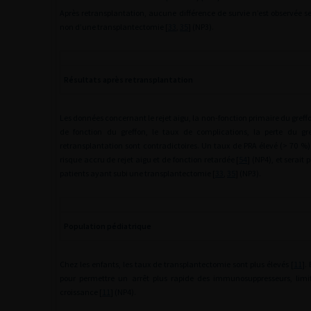
Après retransplantation, aucune différence de survie n’est observée se
non d’une transplantectomie [
33
,
35
] (NP3).
Résultats après retransplantation
Les données concernant le rejet aigu, la non-fonction primaire du greffo
de fonction du greffon, le taux de complications, la perte du gre
retransplantation sont contradictoires. Un taux de PRA élevé (>
70 %)
risque accru de rejet aigu et de fonction retardée [
54
] (NP4), et serait 
patients ayant subi une transplantectomie [
33
,
35
] (NP3).
Population pédiatrique
Chez les enfants, les taux de transplantectomie sont plus élevés [
11
].
pour permettre un arrêt plus rapide des immunosuppresseurs, limit
croissance [
11
] (NP4).