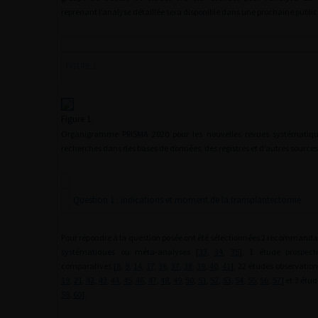
reprenant l’analyse détaillée sera disponible dans une prochaine public
FIGURE 1
Figure 1.
Organigramme PRISMA 2020 pour les nouvelles revues systématiqu
recherches dans des bases de données, des registres et d’autres sources
Question 1 : indications et moment de la transplantectomie
Pour répondre à la question posée ont été sélectionnées 2 recommandat
systématiques ou méta-analyses [
33
,
34
,
35
], 1 étude prospect
comparatives [
8
,
9
,
14
,
17
,
36
,
37
,
38
,
39
,
40
,
41
], 22 études observation
19
,
21
,
42
,
43
,
44
,
45
,
46
,
47
,
48
,
49
,
50
,
51
,
52
,
53
,
54
,
55
,
56
,
57
] et 3 étud
59
,
60
].