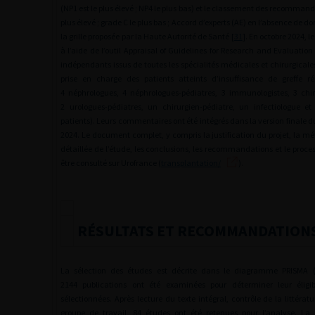
(NP1 est le plus élevé ; NP4 le plus bas) et le classement des recommand
plus élevé ; grade C le plus bas ; Accord d’experts (AE) en l’absence de d
la grille proposée par la Haute Autorité de Santé [
31
]. En octobre 2024, 
à l’aide de l’outil Appraisal of Guidelines for Research and Evaluation I
indépendants issus de toutes les spécialités médicales et chirurgical
prise en charge des patients atteints d’insuffisance de greffe ré
4 néphrologues, 4 néphrologues-pédiatres, 3 immunologistes, 3 chir
2 urologues-pédiatres, un chirurgien-pédiatre, un infectiologue e
patients). Leurs commentaires ont été intégrés dans la version finale
2024. Le document complet, y compris la justification du projet, la mé
détaillée de l’étude, les conclusions, les recommandations et le proces
être consulté sur Urofrance (
transplantation/
).
RÉSULTATS ET RECOMMANDATION
La sélection des études est décrite dans le diagramme PRISMA 
2144 publications ont été examinées pour déterminer leur éligib
sélectionnées. Après lecture du texte intégral, contrôle de la littérat
groupe de travail, 84 études ont été retenues pour l’analyse. La