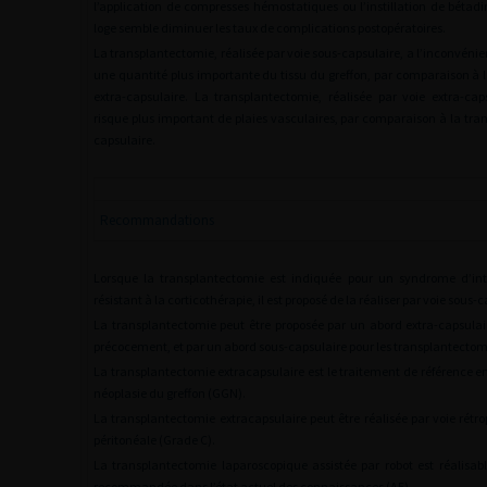
l’application de compresses hémostatiques ou l’instillation de bétadin
loge semble diminuer les taux de complications postopératoires.
La transplantectomie, réalisée par voie sous-capsulaire, a l’inconvénien
une quantité plus importante du tissu du greffon, par comparaison à 
extra-capsulaire. La transplantectomie, réalisée par voie extra-cap
risque plus important de plaies vasculaires, par comparaison à la tr
capsulaire.
Recommandations
Lorsque la transplantectomie est indiquée pour un syndrome d’int
résistant à la corticothérapie, il est proposé de la réaliser par voie sous-
La transplantectomie peut être proposée par un abord extra-capsulaire
précocement, et par un abord sous-capsulaire pour les transplantectomi
La transplantectomie extracapsulaire est le traitement de référence e
néoplasie du greffon (GGN).
La transplantectomie extracapsulaire peut être réalisée par voie rétro
péritonéale (Grade C).
La transplantectomie laparoscopique assistée par robot est réalisab
recommandée dans l’état actuel des connaissances (AE).