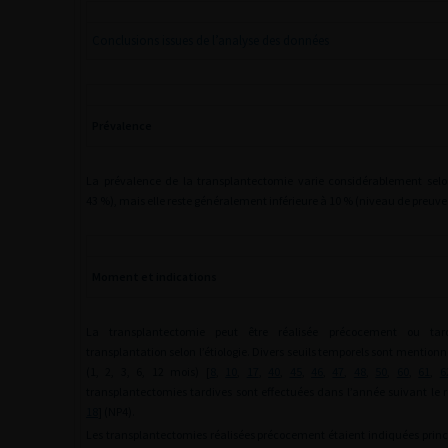
Conclusions issues de l’analyse des données
Prévalence
La prévalence de la transplantectomie varie considérablement selo
43 %), mais elle reste généralement inférieure à 10 % (niveau de preuve 
Moment et indications
La transplantectomie peut être réalisée précocement ou tar
transplantation selon l’étiologie. Divers seuils temporels sont mentionn
(1, 2, 3, 6, 12 mois) [
8
,
10
,
17
,
40
,
45
,
46
,
47
,
48
,
50
,
60
,
61
,
6
transplantectomies tardives sont effectuées dans l’année suivant le r
18
] (NP4).
Les transplantectomies réalisées précocement étaient indiquées prin