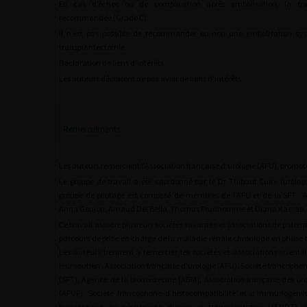
En cas d’échec ou de complication après embolisation, la tra
recommandée (Grade C).
Il n’est pas possible de recommander ou non une embolisation sy
transplantectomie.
Déclaration de liens d’intérêts
Les auteurs déclarent ne pas avoir de liens d’intérêts.
Remerciements
Les auteurs remercient l’Association française d’urologie (AFU), promote
Le groupe de travail a été coordonné par le Dr Thibaut Culty (urolog
groupe de pilotage est composé de membres de l’AFU et de la SFT : 
Anna Goujon, Arnaud Del Bello, Thomas Prudhomme et Diana Kassab.
Ce travail associe plusieurs sociétés savantes et associations de patien
parcours de prise en charge de la maladie rénale chronique en phase 
Les auteurs tiennent à remercier les sociétés et associations scienti
leur soutien : Association française d’urologie (AFU), Société francopho
(SFT), Agence de la biomédecine [ABM], Association française des ur
(AFUF), Société francophone d’histocompatibilité et d’immunogénét
francophone de néphrologie dialyse et transplantation (SFNDT), S