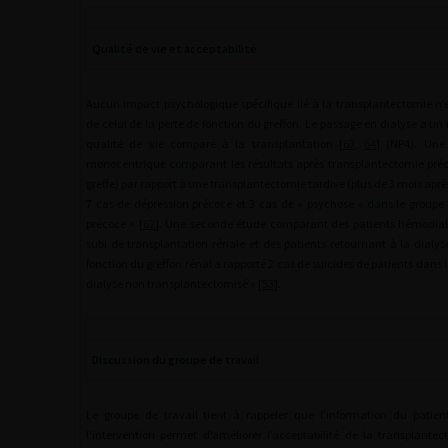
Qualité de vie et acceptabilité
Aucun impact psychologique spécifique lié à la transplantectomie n’e
de celui de la perte de fonction du greffon. Le passage en dialyse a un 
qualité de vie comparé à la transplantation [
63
,
64
] (NP4). Une 
monocentrique comparant les résultats après transplantectomie préc
greffe) par rapport à une transplantectomie tardive (plus de 3 mois après
7 cas de dépression précoce et 3 cas de « psychose » dans le groupe
précoce » [
62
]. Une seconde étude comparant des patients hémodial
subi de transplantation rénale et des patients retournant à la dialy
fonction du greffon rénal a rapporté 2 cas de suicides de patients dans l
dialyse non transplantectomisé » [
53
].
Discussion du groupe de travail
Le groupe de travail tient à rappeler que l’information du patien
l’intervention permet d’améliorer l’acceptabilité de la transplantec