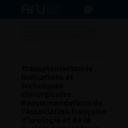
Accueil
>
Publications
>
Recommandations
>
Transplantectomie : indications et techniques
chirurgicales. Recommandations de l’Association
française d’urologie et de la Société francophone de
transplantation
Ajouter à ma sélection
Transplantectomie :
indications et
techniques
chirurgicales.
Recommandations de
l’Association française
d’urologie et de la