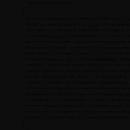
Recherche bibliographique
Une recherche systématique de la littérature a été effectuée dans 
identifier les rapports (en français ou en anglais) sur la transplante
janvier 2000 et mars 2024 selon les critères PRISMA. La stratégie de r
présentée dans le
Annexe 1
. La sélection était basée sur les critères PICO
patients avec échec du greffon après une première transplantation
leur gravité ou de leur âge ; ii) intervention (I) : transplantecomi
greffon, différentes techniques chirurgicales ; iii) intervention c
techniques chirurgicales, gestion de l’immunosuppression, dialyse
résultats (O) : morbi-mortalité (impact cardiovasculaire, impact imm
secondaires (infarctus du myocarde, insuffisance cardiaque congestiv
délai de retransplantation ou l’accès à la retransplantation, l
anatomique, la qualité de vie et l’acceptabilité ; v) type d’étude (S) 
contrôlé randomisé, étude prospective non randomisée ou étude rétros
bibliographiques ont été complétées par une veille bibliographique (ju
consultation des sites web d’organisations internationales (European As
American Association of Urology, British Transplantation Society, UK
American Society of Transplantation), la recherche de revues systém
de données de la Cochrane Library, et les suggestions du groupe de trava