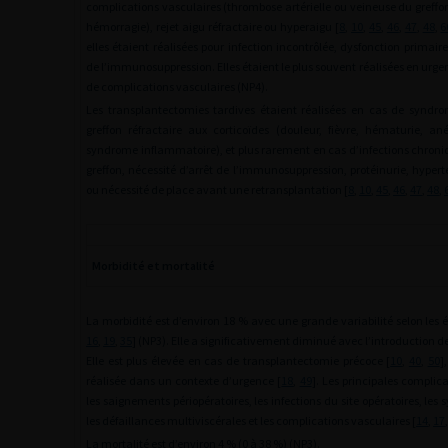
complications vasculaires (thrombose artérielle ou veineuse du greffon
hémorragie), rejet aigu réfractaire ou hyperaigu [
8
,
10
,
45
,
46
,
47
,
48
,
6
elles étaient réalisées pour infection incontrôlée, dysfonction primaire
de l’immunosuppression. Elles étaient le plus souvent réalisées en urg
de complications vasculaires (NP4).
Les transplantectomies tardives étaient réalisées en cas de syndr
greffon réfractaire aux corticoïdes (douleur, fièvre, hématurie, a
syndrome inflammatoire), et plus rarement en cas d’infections chroni
greffon, nécessité d’arrêt de l’immunosuppression, protéinurie, hyper
ou nécessité de place avant une retransplantation [
8
,
10
,
45
,
46
,
47
,
48
,
Morbidité et mortalité
La morbidité est d’environ 18 % avec une grande variabilité selon les é
16
,
19
,
35
] (NP3). Elle a significativement diminué avec l’introduction de
Elle est plus élevée en cas de transplantectomie précoce [
10
,
40
,
50
]
réalisée dans un contexte d’urgence [
18
,
49
]. Les principales complic
les saignements périopératoires, les infections du site opératoires, les
les défaillances multiviscérales et les complications vasculaires [
14
,
17
La mortalité est d’environ 4 % (0 à 38 %) (NP3).