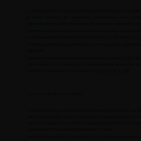
La transplantectomie, indiquée pour syndrome d’intolérance du greffo
le temps opératoire, les saignements peropératoires et les compli
peropératoires lorsqu’elle est pratiquée par voie sous-capsulaire [
42
,
88
]
La littérature est discordante vis-à-vis de la comparaison de la morbidit
d’une transplantectomie extra et sous-capsulaire [
42
,
88
] (NP4) vs [
17
,
5
Il n’existe cependant pas de différence sur l’immunisation engendrée e
[
88
] (NP4).
Concernant la transplantectomie ceolioscopique ou robot assistée, pl
sont retrouvées dans la littérature ne permettant pas de conclure sur 
sécurité par comparaison à la voie ouverte [
23
,
24
,
25
,
26
,
27
,
28
].
Discussion du groupe de travail
La transplantectomie extra-capsulaire peut être pratiquée par voie ré
voie intra-péritonéale. Dans la littérature, la transplantectomie est 
voie extra-capsulaire lors d’une transplantectomie précoce (<
6 moi
capsulaire lors d’une néphrectomie tardive (>
6 mois).
Certains auteurs ont décrit la fermeture de la capsule rénale par sutur