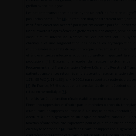
greffon avant la dialyse.
Les patients transplantés de rein ayant un arrêt de fonction du gref
population particulière [
4
]. Le retour en dialyse est souvent tardif, déb
moitié des cas et mal accepté par le patient comme par l’équipe de trans
une surmortalité après échec de greffe et retour en dialyse, principalem
vasculaire et infectieuse. Nombre de ces patients ont un synd
chronique et une augmentation des besoins en érythropoïétine d
multiples liées aux effets du rejet chronique, à l’éventuel maintien d
et à d’éventuelles infections occultes du greffon impactant la morb
population [
4
]. D’après une étude du registre nord-américai
Procurement and Transplantation Network/Scientific Registry of Transp
patients transplantés retournés en dialyse ont une augmentation de m
1,78 ; 95 %IC [1,71–1,86] ;
p
<
0,0001) par rapport aux patients dialysés
[
5
]. En France, 9,7 % des patients transplantés de rein décèdent dans 
retour en hémodialyse [
3
].
Une fois l’arrêt de fonction rénale établi se posent deux questions : d’
l’immunosuppression et d’autre part le maintien ou non du transplan
d’une immunosuppression expose à un risque cardio-vasculaire, in
accru et à une augmentation du risque de diabète, tandis qu’il pe
fonction rénale résiduelle importante pour la qualité de vie en hémod
en dialyse péritonéale [
4
]. L’arrêt de l’immunosuppression augmente l
d’intolérance du greffon et d’immunisation anti-HLA, ce qui peut pose