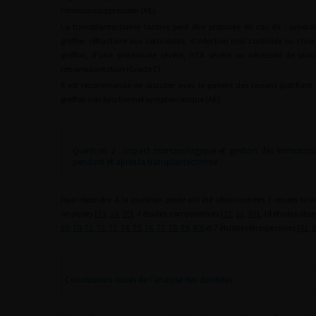
l’immunosuppression (AE).
La transplantectomie tardive peut être proposée en cas de : syndr
greffon réfractaire aux corticoïdes, d’infection mal contrôlée ou ch
greffon, d’une protéinurie sévère, HTA sévère ou nécessité de pla
retransplantation (Grade C).
Il est recommandé de discuter avec le patient des raisons justifiant
greffon non fonctionnel symptomatique (AE).
Question 2 : impact immunologique et gestion des immunosu
pendant et après la transplantectomie
Pour répondre à la question posée ont été sélectionnées 3 revues sy
analyses [
33
,
34
,
35
], 3 études comparatives [
12
,
13
,
67
], 14 études obse
69
,
70
,
71
,
72
,
73
,
74
,
75
,
76
,
77
,
78
,
79
,
80
] et 7 études rétrospectives [
81
,
8
Conclusions issues de l’analyse des données