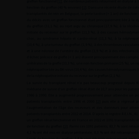
greffon fonctionnel [
1
], de nombreux patients retournent en dialyse à la
fonction du greffon (40 % environ) [
1
]. Dans une récente étude de coho
transplantés de rein en Belgique, la perte tardive (>
1 an) de fonction
du décès avec un greffon fonctionnel était principalement liée à la 
du greffon (31,1 %), au rejet aigu ou chronique (17,9 %), à la récidi
initiale du receveur sur le greffon (11,3 %), à des causes hémodyna
choc, au syndrome hépato et cardio-rénal (11,3 %), à la néphropat
(10,4 %), à une tumeur du greffon (1,9 %), à des thromboses vasculair
et à une nécrose de l’uretère du greffon (1,9 %) et à des infections (0
d’échec précoce de greffe (<
1 an) étaient principalement des complic
urétérales de la greffe (33,3 %), une non-fonction primaire (25 %), un re
néphropathie liée au BK-virus (10,4 %), des causes hémodynamiques (6
de la néphropathie initiale du receveur sur le greffon (2,1 %).
La survie du transplant rénal n’a pas beaucoup progressé depuis 4
médiane de survie d’un greffon rénal était de 10,7 ans pour les patien
1986 à 1990. Elle a augmenté progressivement pour atteindre un pic
patients transplantés entre 1996 et 2000 [
2
] puis elle a régressé 
l’augmentation de l’âge des receveurs et des donneurs pour attein
patients transplantés entre 2012 et 2014. D’après le registre R.E.I.N., 4
un greffon rénal fonctionnel en France en 2022 et 1091 transplantés r
de fonction du greffon [
3
]. Parmi ces 1091 patients, 83,7 % sont reto
4,2 % ont été mis en dialyse péritonéale, 0,3 % ont été retransplant
l’arrêt de fonction du greffon, 1,8 % sont décédés précocement après l