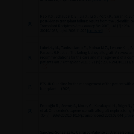
Rao P.S., Schaubel D.E., Jia X., Li S., Port F.K., Saran R. Sur
post-kidney transplant failure: results from the Scientific Re
[5]
Transplant Recipients
Am J Kidney Dis
2007 ; 49 (2) : 294-
30010.1053/j.ajkd.2006.11.022
[cross-ref]
Lubetzky M., Tantisattamo E., Molnar M.Z., Lentine K.L., Ba
Parsons R.F., et al. The failing kidney allograft: A review an
[6]
recommendations for the care and management of a com
patients
Am J Transplant
2021 ; 21 (9) : 2937-294910.1111/a
BTS UK Guideline for the management of the patient with a 
[7]
transplant
: (2023).
Emiroğlu R., Sevmiş S., Moray G., Karakayali H., Bilgin N.
[8]
et al. One center’s experience with allograft nephrectomy
T
35 (7) : 2668-266910.1016/j.transproceed.2003.08.044
[cross-
Sánchez-González Á., Carrasco-Valiente J., Arenas-Bonill