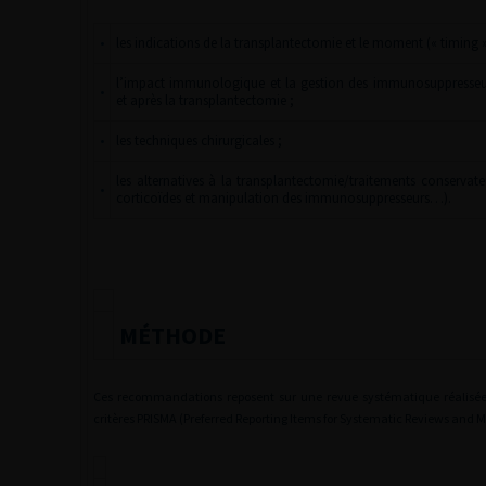
•
les indications de la transplantectomie et le moment (« timing »)
l’impact immunologique et la gestion des immunosuppresseu
•
et après la transplantectomie ;
•
les techniques chirurgicales ;
les alternatives à la transplantectomie/traitements conservate
•
corticoïdes et manipulation des immunosuppresseurs…).
MÉTHODE
Ces recommandations reposent sur une revue systématique réalis
critères PRISMA (Preferred Reporting Items for Systematic Reviews and 