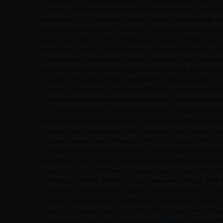
vasculaire et endovasculaire de langue française (SCVE), Société fr
pédiatrique et de l’adolescent (SFUPA), Société de néphrologie pé
représentants de patients : France rein, Renaloo, transforme ains
groupe de travail : Yanish Soorojebally, urologue, Hôpital Foch,
Kleinclauss, urologue, CHRU, Besançon, Albane Brodin-Sartorius, n
Kremlin-Bicêtre, Pierre Olivier Delpech, urologue, CHU de Poitier
néphrologue et médecin référent greffe rénale à l’ABM, Emilien Seiz
urologue, Paris, Nicolas Congy, Laboratoire HLA-histocompatibilité, C
Garrouste, néphrologue, CHU, Clermont-Ferrand, Emmanuel Morelon
Lyon, Brigitte Thevenin-Lemoine, France Rein, Paris, Nicolas Piffault, Re
Les auteurs remercient également les membres du groupe de lectu
représentant de patients, France rein, Lyon ; Anglicheau Dany, néphro
Antoine Corinne, néphrologue, ABM, Seine-Saint-Denis ; Atinault Al
patients, Renaloo, Paris ; Baboudjian Michael, urologue, AFU, Mars
représentant de patients, Renaloo, Paris ; Baujard Michel, représentan
forme, Paris ; Blanc Thomas, chirurgien pédiatre, SFUPA, Paris ; Bou
vasculaire, SCVE, Saint-Etienne ; Champy Cécile, urologue, AFU, Crét
néphrologue-pédiatre, SNP, Paris ; Clerget Alexandra, urologue, AFUF, P
anesthésiste, représentant de patients, Renaloo, Montigny le B
Delphine, urologue-pédiatre, SFUPA, Bron ; Drouin Sarah, urologue,
Ambroise, chirurgien vasculaire, SCVE, Reims ; Lejay Anne, chiru
transplantation rénale, SCVE, Strasbourg ; Levy Stephan, urologue, AFUF