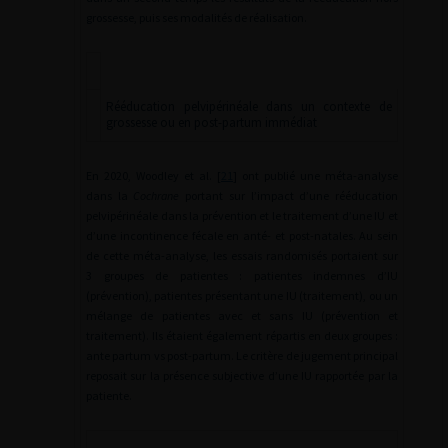
grossesse, puis ses modalités de réalisation.
Rééducation pelvipérinéale dans un contexte de
grossesse ou en post-partum immédiat
En 2020, Woodley et al. [
21
] ont publié une méta-analyse
dans la
Cochrane
portant sur l’impact d’une rééducation
pelvipérinéale dans la prévention et le traitement d’une IU et
d’une incontinence fécale en anté- et post-natales. Au sein
de cette méta-analyse, les essais randomisés portaient sur
3 groupes de patientes : patientes indemnes d’IU
(prévention), patientes présentant une IU (traitement), ou un
mélange de patientes avec et sans IU (prévention et
traitement). Ils étaient également répartis en deux groupes :
ante partum vs post-partum. Le critère de jugement principal
reposait sur la présence subjective d’une IU rapportée par la
patiente.