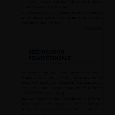
Ainsi, nous ne pouvons conclure à l’efficacité de la prise en
charge comportementale sur l’IUE.
Il n’a été retrouvé dans la littérature aucune étude étudiant
le lien entre la consommation de thé ou de café et la
survenue de l’IUE (
Tableau II
).
Haut de page
RÉÉDUCATION
PELVIPÉRINÉALE
La prise en charge de l’IUE de la femme repose dans un
premier temps sur un traitement médical associant des
règles hygiénodiététiques et rééducation pelvipérinéale « au
sens large » selon les recommandations des différentes
sociétés savantes [
16
,
17
,
18
,
19
].
Dans la littérature, le terme de rééducation pelvipérinéale
(
pelvic floor muscle training
en anglais) correspond
uniquement aux exercices de contraction des muscles du
plancher pelvien.