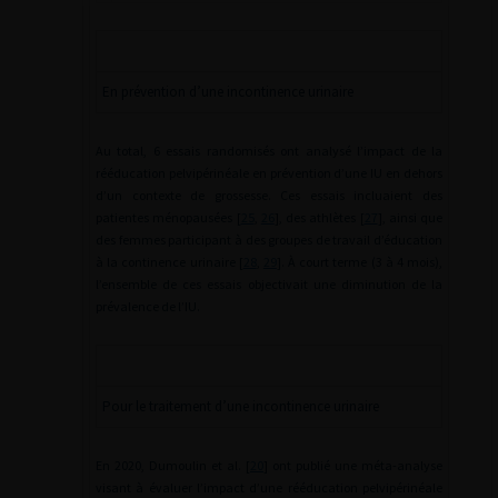
En prévention d’une incontinence urinaire
Au total, 6 essais randomisés ont analysé l’impact de la
rééducation pelvipérinéale en prévention d’une IU en dehors
d’un contexte de grossesse. Ces essais incluaient des
patientes ménopausées [
25
,
26
], des athlètes [
27
], ainsi que
des femmes participant à des groupes de travail d’éducation
à la continence urinaire [
28
,
29
]. À court terme (3 à 4 mois),
l’ensemble de ces essais objectivait une diminution de la
prévalence de l’IU.
Pour le traitement d’une incontinence urinaire
En 2020, Dumoulin et al. [
20
] ont publié une méta-analyse
visant à évaluer l’impact d’une rééducation pelvipérinéale