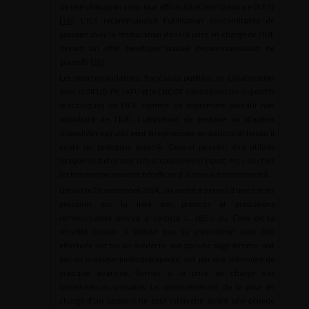
de leur utilisation selon leur efficacité et leur tolérance (NP 3)
[
16
]. L’ICS recommandait l’utilisation concomitante de
pessaire avec la rééducation dans la prise en charge de l’IUE
devant un effet bénéfique prouvé (recommandation de
grade B) [
36
].
Les recommandations françaises publiées en collaboration
avec la SIFUD-PP, l’AFU et le CNGOF considèrent les dispositifs
mécaniques de l’IUE comme un traitement palliatif non
absorbant de l’IUE. L’utilisation de pessaire ou d’autres
dispositifs vaginaux peut être proposée, en particulier lorsqu’il
existe un prolapsus associé. Ceux-ci peuvent être utilisés
lorsque les fuites sont très occasionnelles (sport, etc.) ou chez
les femmes ne pouvant bénéficier d’aucun autre traitement.
Depuis le 20 septembre 2024, un arrêté a permis d’inscrire les
pessaires sur la liste des produits et prestations
remboursables prévue à l’article L. 165-1 du Code de la
sécurité sociale. Il stipule que sa prescription peut être
effectuée soit par un médecin, soit par une sage-femme, soit
par un masseur-kinésithérapeute, soit par une infirmière de
pratique avancée, formés à la prise en charge des
incontinences urinaires. Le renouvellement de la prise en
charge d’un pessaire ne peut intervenir avant une période