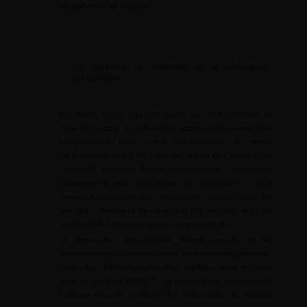
166 patientes, NP modéré).
Les modalités de réalisation de la rééducation
pelvipérinéale
Hay-Smith et al. [
24
] ont publié une méta-analyse en
2024 comparant les différentes modalités de rééducation
pelvipérinéale. Dans cette méta-analyse, 63 essais
randomisés incluant 4920 femmes ont pu être analysé. Les
modalités analysées étaient les suivantes : supervision
(intensive ou non, individuelle ou de groupe), le type
d’exercice (co-contraction musculaire, position lors des
exercices ; fréquence de réalisation des exercices, etc.), les
outils utilisés (tampon vaginaux, programme, etc.).
La rééducation pelvipérinéale directe consiste en des
séances de rééducation focalisées sur les muscles périnéaux :
contraction périnéale volontaires, répétées, lente et rapide
selon le schéma PERFECT. La rééducation pelvipérinéale
indirecte consiste à utiliser des contractions de muscles