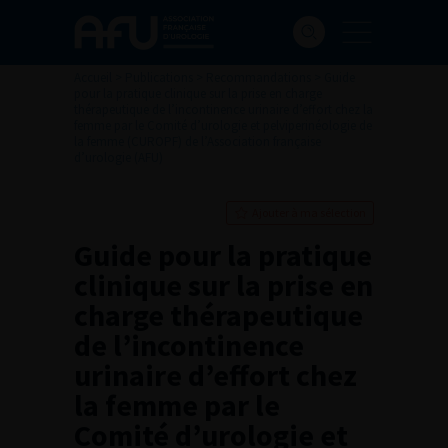
Accueil
>
Publications
>
Recommandations
>
Guide
pour la pratique clinique sur la prise en charge
thérapeutique de l’incontinence urinaire d’effort chez la
femme par le Comité d’urologie et pelviperinéologie de
la femme (CUROPF) de l’Association française
d’urologie (AFU)
Ajouter à ma sélection
Guide pour la pratique
clinique sur la prise en
charge thérapeutique
de l’incontinence
urinaire d’effort chez
la femme par le
Comité d’urologie et