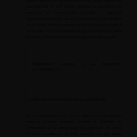
d’électrostimulation au décours des séances de rééducation
pelvipérinéale vs une simple consigne de poursuivre les
exercices de contractions périnéale à domicile
quotidiennement [
35
]. Les auteurs retrouvaient un bénéfice
à l’utilisation avec un maintien des effets de la rééducation à
6 mois pour 81,6 % des patientes du groupe utilisant la sonde
contre 62,4 % des patientes n’ayant pas de sonde (
p
=0,007).
Rééducation associée à un traitement
complémentaire
En association au biofeedback ou au feedback
En 2025, Fernandes et al. [
23
] ont publié une méta-analyse
dans la
Cochrane
évaluant l’intérêt de l’addition du
biofeedback à la rééducation pelvipérinéale. Au total,
41 essais randomisés et 3483 patientes ont été inclus.