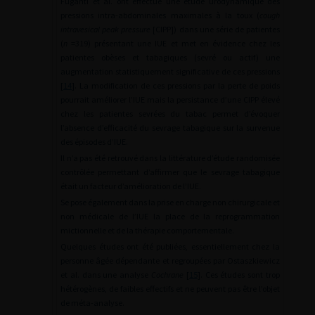
Fuganti et al. ont effectué une étude urodynamique des
pressions intra-abdominales maximales à la toux (
cough
intravesical peak pressure
[CIPP]) dans une série de patientes
(
n
=319) présentant une IUE et met en évidence chez les
patientes obèses et tabagiques (sevré ou actif) une
augmentation statistiquement significative de ces pressions
[
14
]. La modification de ces pressions par la perte de poids
pourrait améliorer l’IUE mais la persistance d’une CIPP élevé
chez les patientes sevrées du tabac permet d’évoquer
l’absence d’efficacité du sevrage tabagique sur la survenue
des épisodes d’IUE.
Il n’a pas été retrouvé dans la littérature d’étude randomisée
contrôlée permettant d’affirmer que le sevrage tabagique
était un facteur d’amélioration de l’IUE.
Se pose également dans la prise en charge non chirurgicale et
non médicale de l’IUE la place de la reprogrammation
mictionnelle et de la thérapie comportementale.
Quelques études ont été publiées, essentiellement chez la
personne âgée dépendante et regroupées par Ostaszkiewicz
et al. dans une analyse
Cochrane
[
15
]. Ces études sont trop
hétérogènes, de faibles effectifs et ne peuvent pas être l’objet
de méta-analyse.