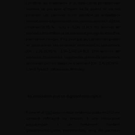
L’addition du biofeedback à la rééducation pelvipérinéale
semblait ne pas avoir d’impact sur la qualité de vie des
patientes. Les patientes ayant bénéficié de biofeedback
avaient moins d’épisodes de fuites urinaires par jour (−0,29 en
moyenne [IC95 % : −0,42 à −0,16] 12 RCT, 932 femmes, NP
modéré) cette différence est minime et peu significative d’un
point de vue clinique. Il n’y avait pas plus de femmes guéries
ou améliorée en cas de recours additionnel au biofeedback
(OR : 1,26 [IC95 % : 1,00–1,58] 14 RCT, 1383 femmes, NP
modérée). En revanche, les patientes utilisant le biofeedback
semblaient plus satisfaites du traitement (OR : 2,41 [IC95 % :
1,56–3,7] 6 RCT, 390 femmes, NP faible).
En association avec un dispositif intravaginal
Richter et al. [
36
] dans un essai randomisé publié en 2010 ont
comparé l’efficacité du pessaire à une rééducation
pelvipérinéale à un traitement combiné
(pessaire+rééducation pelvipérinéale) chez 446 patientes