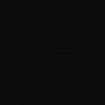
urinaires d’effort hebdomadaires était moins important dans
le groupe « activités physiques » et ce de manière
statistiquement significative (38 % vs 48 % « metformine » et
45 % « placebo »,
p
=0,001). Dans ce même groupe « activités
physiques » il y a 20 % moins de risque d’IU à l’effort
hebdomadaire que dans le groupe placebo (OR : 0,80 [IC95 % :
0,64–1,01]).
Au-delà de l’exercice physique, la perte de poids a un impact
sur la survenue de l’IUE. Wing et al., dans leur étude
randomisée contrôlée « Program to Reduce Incontinence by
Diet and Exercise Group. Effect of weight loss on urinary
incontinence in overweight and obese women : results at
12 and 18 months » publiée en 2010, analyse l’efficacité de la
perte de poids sur l’incontinence urinaire d’effort dans une
population de 338 patientes [
7
]. Les auteurs mettent en
évidence à 6, 12 et 18 mois une amélioration des épisodes
d’incontinence urinaire à l’effort mais statistiquement
significative uniquement à 12 mois.
Concernant la prise en charge chirurgicale de l’obésité, la
méta-analyse de Sheridan et al. publiée en 2021 compare
l’efficacité de la prise en charge de l’obésité par méthode
chirurgicale versus non chirurgicale sur la survenue de l’IUE