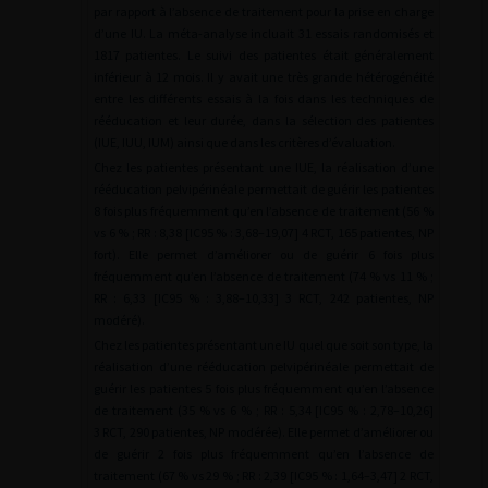
par rapport à l’absence de traitement pour la prise en charge
d’une IU. La méta-analyse incluait 31 essais randomisés et
1817 patientes. Le suivi des patientes était généralement
inférieur à 12 mois. Il y avait une très grande hétérogénéité
entre les différents essais à la fois dans les techniques de
rééducation et leur durée, dans la sélection des patientes
(IUE, IUU, IUM) ainsi que dans les critères d’évaluation.
Chez les patientes présentant une IUE, la réalisation d’une
rééducation pelvipérinéale permettait de guérir les patientes
8 fois plus fréquemment qu’en l’absence de traitement (56 %
vs 6 % ; RR : 8,38 [IC95 % : 3,68–19,07] 4 RCT, 165 patientes, NP
fort). Elle permet d’améliorer ou de guérir 6 fois plus
fréquemment qu’en l’absence de traitement (74 % vs 11 % ;
RR : 6,33 [IC95 % : 3,88–10,33] 3 RCT, 242 patientes, NP
modéré).
Chez les patientes présentant une IU quel que soit son type, la
réalisation d’une rééducation pelvipérinéale permettait de
guérir les patientes 5 fois plus fréquemment qu’en l’absence
de traitement (35 % vs 6 % ; RR : 5,34 [IC95 % : 2,78–10,26]
3 RCT, 290 patientes, NP modérée). Elle permet d’améliorer ou
de guérir 2 fois plus fréquemment qu’en l’absence de
traitement (67 % vs 29 % ; RR : 2,39 [IC95 % : 1,64–3,47] 2 RCT,