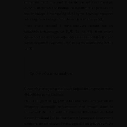
minimale de 2 ans sauf si ce dernier est hors d’usage,
reconnu irréparable ou inadapté à la patiente. Le pessaire est
pris en charge à hauteur de 45,84 euros. Seuls les pessaires
intravaginaux à usage multiple sont pris en charge [
41
].
Nous avons recensé 3 méta-analyses portant sur les
dispositifs mécaniques de l’IUE [
22
,
42
,
43
]. Nous avons
également recensé l’ensemble des essais randomisés portant
sur les dispositifs vaginaux (
n
=9) et sur les dispositifs urétraux
(
n
=3).
Synthèse des méta-analyses
Deux méta-analyses portant sur l’utilisation des pessaires ont
été publiées par la
Cochrane
.
En 2014, Lipp et al. [
43
] ont publié une méta-analyse sur les
différents dispositifs mécaniques non invasif dans le
traitement de l’IUE existant dans la littérature. Au total
8 essais incluant 787 patientes ont été analysés. Deux essais
comparaient un dispositif intravaginal à un groupe contrôle