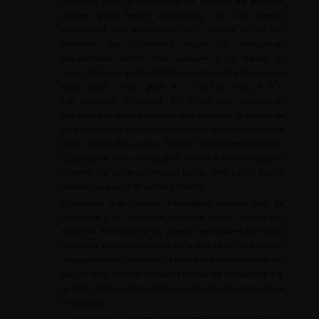
adjacents pour faire travailler les muscles du plancher
pelvien (grand fessier, abdominaux, etc.). Les auteurs
retrouvaient une amélioration de la qualité de vie des
patientes plus importante lorsque la rééducation
pelvipérinéale directe était associée à un travail de
rééducation plus global portant sur les mouvements du corps
entier (SMD : −0,22 [IC95 % : −0,44 à −0,01] 8 RCT,
356 patientes, NP faible). De même une rééducation
pelvipérinéale directe semblait plus améliorer la qualité de
vie des patientes que la rééducation pelvipérinéale indirecte
(SMD : 0,70 [IC95 % : 0,38–1,02] 4 RCT, 170 femmes NP faible).
L’association d’une rééducation directe à une rééducation
indirecte n’a pas plus d’impact que la rééducation directe
isolée sur la qualité de vie des patientes.
L’utilisation d’un tampon intravaginal comme outil de
résistance à la contraction périnéale n’a pas montré son
efficacité. En revanche les auteurs retrouvaient un intérêt
important pour l’amélioration de la qualité de vie à réaliser
des exercices de contractions périnéales un maximum de fois
par semaine. Aucune donnée ne permettait de répondre à la
question de la position lors de la réalisation des exercices de
contraction.
La réalisation de séance de rééducation en groupe semblait