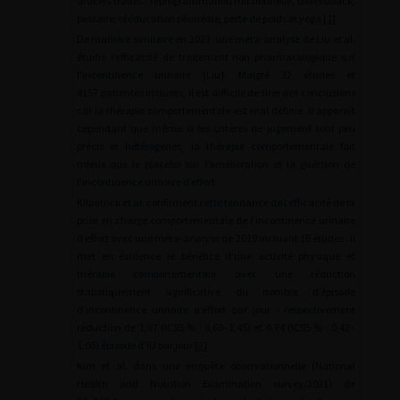
articles traités : reprogrammation mictionnelle, biofeedback,
pessaire, rééducation périnéale, perte de poids et yoga [
1
].
De manière similaire en 2023, une méta-analyse de Liu et al.
étudie l’efficacité de traitement non pharmacologique sur
l’incontinence urinaire [Liu]. Malgré 32 études et
4157 patientes incluses, il est difficile de tirer des conclusions
car la thérapie comportementale est mal définie. Il apparaît
cependant que même si les critères de jugement sont peu
précis et hétérogènes, la thérapie comportementale fait
mieux que le placebo sur l’amélioration et la guérison de
l’incontinence urinaire d’effort.
Kilpatrick et al. confirment cette tendance de l’efficacité de la
prise en charge comportementale de l’incontinence urinaire
d’effort avec une méta-analyse de 2019 incluant 16 études : il
met en évidence le bénéfice d’une activité physique et
thérapie comportementale avec une réduction
statistiquement significative du nombre d’épisode
d’incontinence urinaire d’effort par jour : respectivement
réduction de 1,07 (IC95 % : 0,69–1,45) et 0,74 (IC95 % : 0,42–
1,06) épisode d’IU par jour [
2
].
Kim et al. dans une enquête observationnelle (National
Health and Nutrition Examination survey/2021) de