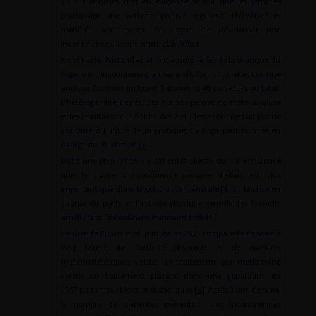
30 213 femmes met en évidence le fait que les femmes
pratiquant une activité sportive régulière, récréative et
modérée ont moins de risque de développer une
incontinence urinaire mixte et à l’effort.
A contrario, Wieland et al. ont étudié l’effet de la pratique du
Yoga sur l’incontinence urinaire d’effort : il a effectué une
analyse
Cochrane
incluant 2 études et 49 patientes au total.
L’hétérogénéité des études n’a pas permis de méta-analyse
et les résultats de chacune des 2 études ne permettait pas de
conclure à l’utilité de la pratique du Yoga pour la prise en
charge de l’IU d’effort [
3
].
Dans une population de patientes obèses dont il est prouvé
que le risque d’incontinence urinaire d’effort est plus
important que dans la population générale [
4
,
5
], la prise en
charge du poids et l’activité physique sont-ils des facteurs
améliorant l’incontinence urinaire d’effort ?
L’étude de Brown et al. publiée en 2006 compare l’efficacité à
long terme de l’activité physique et de mesures
hygiénodiététiques versus un traitement par metformine
versus un traitement placebo dans une population de
1957 patientes obèses et diabétiques [
6
]. Après 3 ans de suivi,
le nombre de patientes présentant des incontinences