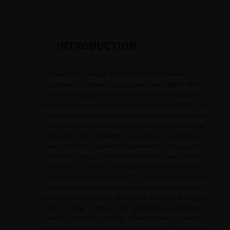
INTRODUCTION
L’incontinence urinaire d’effort (IUE) chez la femme est un
symptôme très répandu qui augmente avec l’âge et affecte
gravement la qualité de vie. Les dernières recommandations
françaises pour sa prise en charge datent de 2010 [
1
]. Ces
dernières années, la controverse sur les bandelettes a pris de
l’ampleur en France et a conduit à la réglementation de
l’utilisation des bandelettes sous-urétrales synthétiques.
Cela a conduit à un profond changement dans le paysage du
traitement chirurgical de l’IUE chez la femme avec une forte
diminution du nombre d’insertions de bandelettes sous-
urétrales ces dernières années [
2
]. Les autorités sanitaires
françaises (Haute Autorité de santé [HAS]) ainsi que toutes
les sociétés scientifiques (Association française d’urologie
[AFU], Collège national des gynécologues-obstétriciens
français [CNGOF], Société interdisciplinaire française
d’urodynamique et pelvipérinéologie [SIFUD-PP]) ont lancé