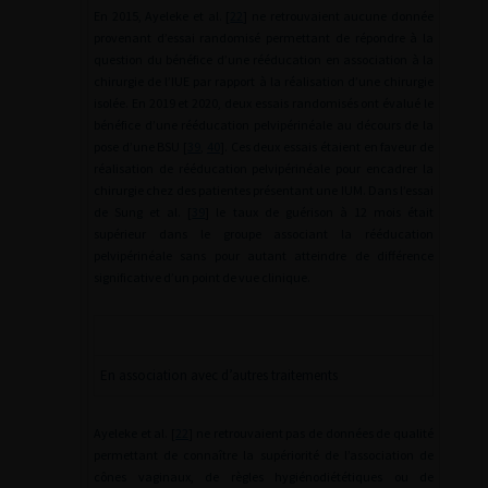
En 2015, Ayeleke et al. [
22
] ne retrouvaient aucune donnée
provenant d’essai randomisé permettant de répondre à la
question du bénéfice d’une rééducation en association à la
chirurgie de l’IUE par rapport à la réalisation d’une chirurgie
isolée. En 2019 et 2020, deux essais randomisés ont évalué le
bénéfice d’une rééducation pelvipérinéale au décours de la
pose d’une BSU [
39
,
40
]. Ces deux essais étaient en faveur de
réalisation de rééducation pelvipérinéale pour encadrer la
chirurgie chez des patientes présentant une IUM. Dans l’essai
de Sung et al. [
39
] le taux de guérison à 12 mois était
supérieur dans le groupe associant la rééducation
pelvipérinéale sans pour autant atteindre de différence
significative d’un point de vue clinique.
En association avec d’autres traitements
Ayeleke et al. [
22
] ne retrouvaient pas de données de qualité
permettant de connaître la supériorité de l’association de
cônes vaginaux, de règles hygiénodiététiques ou de