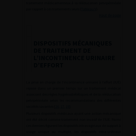
traitement médicamenteux à la rééducation pelvipérinéale
par rapport à ces traitements seuls (
Tableau V
).
Haut de page
DISPOSITIFS MÉCANIQUES
DE TRAITEMENT DE
L’INCONTINENCE URINAIRE
D’EFFORT
La prise en charge de l’incontinence urinaire à l’effort (IUE)
repose dans un premier temps sur un traitement médical
associant des règles hygiénodiététiques et de la rééducation
pelvipérinéale selon les recommandations des différentes
sociétés savantes [
16
,
17
,
18
].
Plusieurs dispositifs médicaux ayant une action mécanique
ont été décrit comme traitement non invasif de l’IUE. Parmi
ces derniers figurent les dispositifs intravaginaux de support à
usage unique ou multiple, les dispositifs intra-urétraux