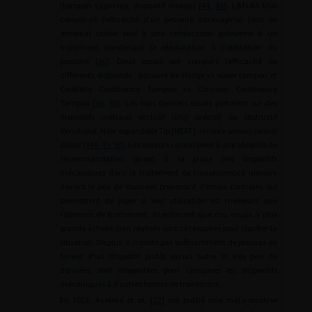
(tampon vaginaux, dispositif diveen) [
44
,
45
]. L’ATLAS trial
comparait l’efficacité d’un pessaire intravaginal (
dish
ou
anneau) utilisé seul à une rééducation pelvienne à un
traitement combinant la rééducation à l’utilisation du
pessaire [
36
]. Deux essais ont comparé l’efficacité de
différents dispositifs : pessaire de Hodge vs super tampon et
Contrelle Continence Tampon vs Conveen Continence
Tampon [
46
,
47
]. Les trois derniers essais portaient sur des
dispositifs urétraux occlusif (
plug
urétral) ou obstructif
(femAssist, New expandible Tip [NEAT],
reliance urinary control
device
) [
48
,
49
,
50
]. Les auteurs concluaient à une absence de
recommandation quant à la place des dispositifs
mécaniques dans le traitement de l’incontinence urinaire
devant le peu de données provenant d’essais contrôlés qui
permettent de juger si leur utilisation est meilleure que
l’absence de traitement. Ils estiment que des essais à plus
grande échelle bien réalisés sont nécessaires pour clarifier la
situation. De plus, il n’existe pas suffisamment de preuves en
faveur d’un dispositif plutôt qu’un autre et très peu de
données sont disponibles pour comparer les dispositifs
mécaniques à d’autres formes de traitement.
En 2022, Ayeleke et al. [
22
] ont publié une méta-analyse