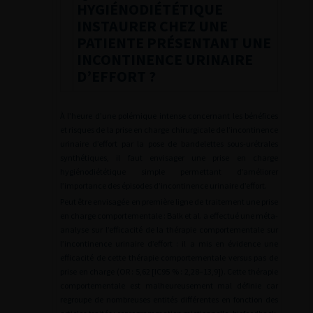
HYGIÉNODIÉTÉTIQUE
INSTAURER CHEZ UNE
PATIENTE PRÉSENTANT UNE
INCONTINENCE URINAIRE
D’EFFORT ?
À l’heure d’une polémique intense concernant les bénéfices
et risques de la prise en charge chirurgicale de l’incontinence
urinaire d’effort par la pose de bandelettes sous-urétrales
synthétiques, il faut envisager une prise en charge
hygiénodiététique simple permettant d’améliorer
l’importance des épisodes d’incontinence urinaire d’effort.
Peut être envisagée en première ligne de traitement une prise
en charge comportementale : Balk et al. a effectué une méta-
analyse sur l’efficacité de la thérapie comportementale sur
l’incontinence urinaire d’effort : il a mis en évidence une
efficacité de cette thérapie comportementale versus pas de
prise en charge (OR : 5,62 [IC95 % : 2,28–13,9]). Cette thérapie
comportementale est malheureusement mal définie car
regroupe de nombreuses entités différentes en fonction des