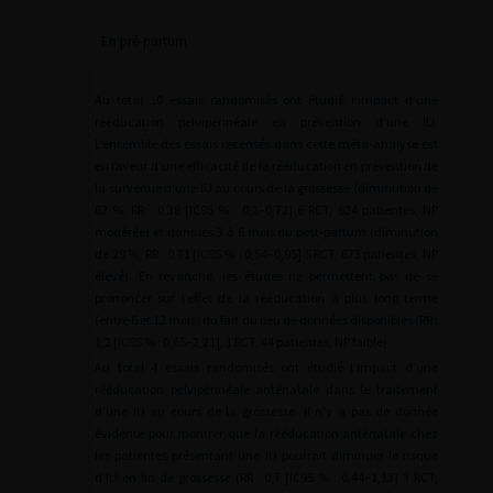
En pré-partum
Au total 10 essais randomisés ont étudié l’impact d’une
rééducation pelvipérinéale en prévention d’une IU.
L’ensemble des essais recensés dans cette méta-analyse est
en faveur d’une efficacité de la rééducation en prévention de
la survenue d’une IU au cours de la grossesse (diminution de
62 %, RR : 0,38 [IC95 % : 0,2–0,72] 6 RCT, 624 patientes, NP
modérée) et dans les 3 à 6 mois du post-partum (diminution
de 29 %, RR : 0,71 [IC95 % : 0,54–0,95] 5 RCT, 673 patientes, NP
élevé). En revanche, les études ne permettent pas de se
prononcer sur l’effet de la rééducation à plus long terme
(entre 6 et 12 mois) du fait du peu de données disponibles (RR :
1,2 [IC95 % : 0,65–2,21], 1 RCT, 44 patientes, NP faible).
Au total 4 essais randomisés ont étudié l’impact d’une
rééducation pelvipérinéale anténatale dans le traitement
d’une IU au cours de la grossesse. Il n’y a pas de donnée
évidente pour montrer que la rééducation anténatale chez
les patientes présentant une IU pourrait diminuer le risque
d’IU en fin de grossesse (RR : 0,7 [IC95 % : 0,44–1,13] 3 RCT,