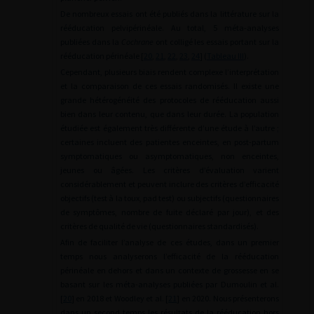
De nombreux essais ont été publiés dans la littérature sur la
rééducation pelvipérinéale. Au total, 5 méta-analyses
publiées dans la
Cochrane
ont colligé les essais portant sur la
rééducation périnéale [
20
,
21
,
22
,
23
,
24
] (
Tableau III
).
Cependant, plusieurs biais rendent complexe l’interprétation
et la comparaison de ces essais randomisés. Il existe une
grande hétérogénéité des protocoles de rééducation aussi
bien dans leur contenu, que dans leur durée. La population
étudiée est également très différente d’une étude à l’autre ;
certaines incluent des patientes enceintes, en post-partum
symptomatiques ou asymptomatiques, non enceintes,
jeunes ou âgées. Les critères d’évaluation varient
considérablement et peuvent inclure des critères d’efficacité
objectifs (test à la toux, pad test) ou subjectifs (questionnaires
de symptômes, nombre de fuite déclaré par jour), et des
critères de qualité de vie (questionnaires standardisés).
Afin de faciliter l’analyse de ces études, dans un premier
temps nous analyserons l’efficacité de la rééducation
périnéale en dehors et dans un contexte de grossesse en se
basant sur les méta-analyses publiées par Dumoulin et al.
[
20
] en 2018 et Woodley et al. [
21
] en 2020. Nous présenterons
dans un second temps les résultats de la rééducation hors