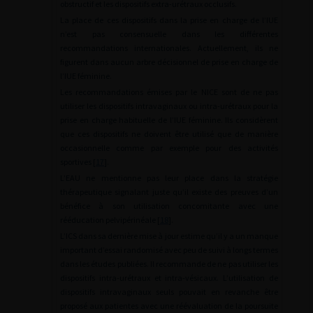
obstructif et les dispositifs extra-urétraux occlusifs.
La place de ces dispositifs dans la prise en charge de l’IUE
n’est pas consensuelle dans les différentes
recommandations internationales. Actuellement, ils ne
figurent dans aucun arbre décisionnel de prise en charge de
l’IUE féminine.
Les recommandations émises par le NICE sont de ne pas
utiliser les dispositifs intravaginaux ou intra-urétraux pour la
prise en charge habituelle de l’IUE féminine. Ils considèrent
que ces dispositifs ne doivent être utilisé que de manière
occasionnelle comme par exemple pour des activités
sportives [
17
].
L’EAU ne mentionne pas leur place dans la stratégie
thérapeutique signalant juste qu’il existe des preuves d’un
bénéfice à son utilisation concomitante avec une
rééducation pelvipérinéale [
18
].
L’ICS dans sa dernière mise à jour estime qu’il y a un manque
important d’essai randomisé avec peu de suivi à longs termes
dans les études publiées. Il recommande de ne pas utiliser les
dispositifs intra-urétraux et intra-vésicaux. L’utilisation de
dispositifs intravaginaux seuls pouvait en revanche être
proposé aux patientes avec une réévaluation de la poursuite