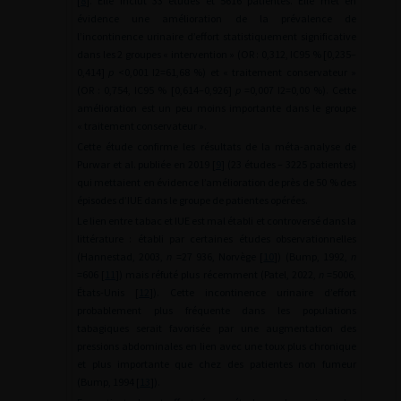
[
8
]. Elle inclut 33 études et 5616 patientes. Elle met en
évidence une amélioration de la prévalence de
l’incontinence urinaire d’effort statistiquement significative
dans les 2 groupes « intervention » (OR : 0,312, IC95 % [0,235–
0,414]
p
<0,001 I2=61,68 %) et « traitement conservateur »
(OR : 0,754, IC95 % [0,614–0,926]
p
=0,007 I2=0,00 %). Cette
amélioration est un peu moins importante dans le groupe
« traitement conservateur ».
Cette étude confirme les résultats de la méta-analyse de
Purwar et al. publiée en 2019 [
9
] (23 études – 3225 patientes)
qui mettaient en évidence l’amélioration de près de 50 % des
épisodes d’IUE dans le groupe de patientes opérées.
Le lien entre tabac et IUE est mal établi et controversé dans la
littérature : établi par certaines études observationnelles
(Hannestad, 2003,
n
=27 936, Norvège [
10
]) (Bump, 1992,
n
=606 [
11
]) mais réfuté plus récemment (Patel, 2022,
n
=5006,
États-Unis [
12
]). Cette incontinence urinaire d’effort
probablement plus fréquente dans les populations
tabagiques serait favorisée par une augmentation des
pressions abdominales en lien avec une toux plus chronique
et plus importante que chez des patientes non fumeur
(Bump, 1994 [
13
]).