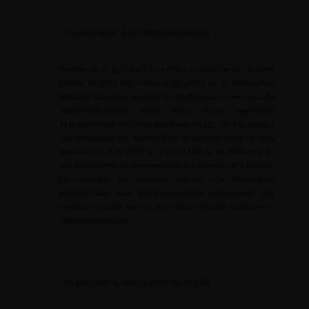
En association à de l’électrostimulation
Ayeleke et al. [
22
] dans une méta-analyse de la
Cochrane
publiée en 2015 ont comparé les effets de la rééducation
pelvipérinéale associée à de l’électrostimulation avec ceux de
l’électrostimulation seule. Deux essais regroupant
91 patientes ont été inclus pour l’analyse [
37
,
38
]. Les auteurs
ne retrouvaient pas de différence de guérison entre les deux
groupes (RR : 3,00 [IC95 % : 0,37–24,58]), ni de différence de
satisfaction immédiatement après le traitement et à 12 mois.
En revanche, les patientes suivant une rééducation
pelvipérinéale avec électrostimulation présentaient une
meilleure qualité de vie que celles utilisant uniquement
l’électrostimulation.
En association avec la chirurgie de l’IUE