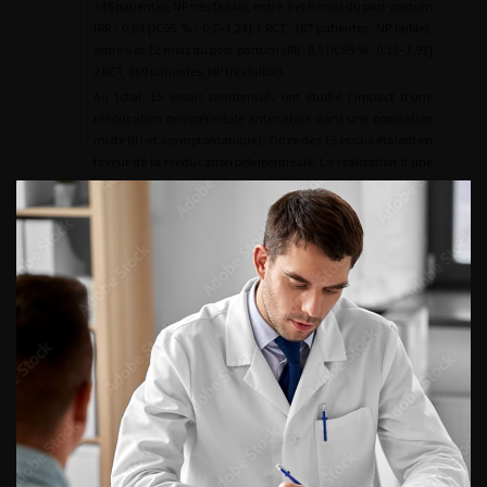
345 patientes, NP très faible), entre 3 et 6 mois du post-partum
(RR : 0,94 [IC95 % : 0,7–1,24] 1 RCT, 187 patientes, NP faible),
entre 6 et 12 mois du post-partum (RR : 0,5 [IC95 % : 0,13–1,93]
2 RCT, 869 patientes, NP très faible).
Au total, 15 essais randomisés ont étudié l’impact d’une
rééducation pelvipérinéale anténatale dans une population
mixte (IU et asymptomatique). Onze des 15 essais étaient en
faveur de la rééducation pelvipérinéale. La réalisation d’une
rééducation pelvipérinéale anténatale dans une population
mixte permet une diminution de 22 % du risque de
développer une IU en fin de grossesse (RR : 0,78 [IC95 % : 0,6–
0,94] 11 RCT, 3307 patientes, NP modérée) et dans les 3 à
6 mois du post-partum grossesse (RR : 0,73 [IC95 % : 0,55–0,97]
5 RCT, 1921 patientes, NP faible). En revanche, il n’y a pas de
preuve de son efficacité entre 6 et 12 mois du post-partum
(RR : 0,85 [IC95 % : 0,63–1,14] 2 RCT, 244 patientes, NP
modérée).
En post-partum