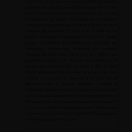
présentant une incontinence urinaire d’effort. Le critère de
jugement principal était une réduction de plus de 75 % des
fuites sur le calendrier mictionnel (7jours) à 3 mois. À 3 mois
de traitement, les auteurs retrouvaient plus de patientes
indemnes de symptômes urinaires (49 % vs 33 %,
p
=0,006) et
satisfaites du traitement (75 % vs 63 %,
p
=0,05) dans le
groupe rééducation pelvipérinéale que dans le groupe
pessaire. L’association du pessaire à un traitement par
rééducation pelvipérinéale permettait une meilleure
correction des fuites d’urine (53 % vs 40 %,
p
=0,02) et une
meilleure satisfaction (78,7 % vs 63 %,
p
=0,003) que le
pessaire seul. Les scores PGI-I (
p
=0,02) et PFDI (
p
=0,05)
étaient également meilleurs dans le groupe traitement
combiné que pessaire. En revanche, il n’y avait pas de
différence entre les groupes traitement combiné et
rééducation pelvipérinéale seule. À 12 mois de suivi, il n’était
retrouvé aucune différence entre les 3 groupes en termes de
satisfaction, score de symptômes et épisodes d’incontinence.
À 12 mois, environ 50 % des patientes étaient satisfaites des
traitements avec une réduction de plus de 75 % des épisodes
de fuites dans plus de 30 % des cas.