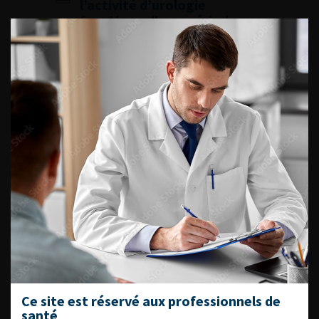
l’activité d’urologie
fonctionnelle en période
d’épidémie COVID-19
Lire l'article
Ajouter à ma sélection
Recommandations CCAFU sur
la prise en charge des
cancers de l’appareil
urogénital en période
d’épidémie au Coronavirus
COVID-19.
Lire l'article
Ajouter à ma sélection
Recommandations
Ce site est réservé aux professionnels de
françaises du Comité de
santé