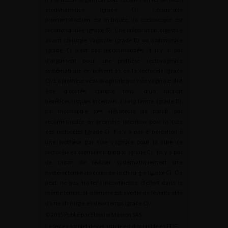
urodynamique (grade C). Lorsqu’une
promontofixation est indiquée, la cœlioscopie est
recommandée (grade B). Une préparation digestive
avant chirurgie vaginale (grade B) ou abdominale
(grade C) n’est pas recommandée. Il n’y a pas
d’argument pour une prothèse rectovaginale
systématique en prévention de la rectocèle (grade
C). La prothèse vésicovaginale par voie vaginale doit
être discutée compte tenu d’un rapport
bénéfices/risques incertain à long terme (grade B).
La myorraphie des élévateurs ne paraît pas
recommandée en première intention pour la cure
des rectocèles (grade C). Il n’y a pas d’indication à
une prothèse par voie vaginale pour la cure de
rectocèle en première intention (grade C). Il n’y a pas
de raison de réaliser systématiquement une
hystérectomie au cours de la chirurgie (grade C). On
peut ne pas traiter l’incontinence d’effort dans le
même temps, si la femme est avertie de l’éventualité
d’une chirurgie en deux temps (grade C).
© 2016 Publié par Elsevier Masson SAS.
Le texte complet de cet article est disponible en PDF.