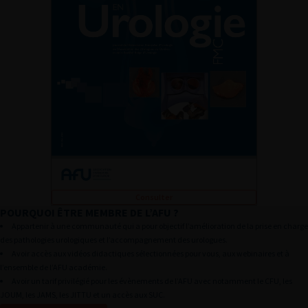
Consulter
POURQUOI ÊTRE MEMBRE DE L’AFU ?
L’AFU
Appartenir à une communauté qui a pour objectif l’amélioration de la prise en charge
AFU ACADÉMIE
des pathologies urologiques et l’accompagnement des urologues.
Avoir accès aux vidéos didactiques sélectionnées pour vous, aux webinaires et à
ÉVÈNEMENTS DE L’AFU
l’ensemble de l’AFU académie.
Avoir un tarif privilégié pour les évènements de l’AFU avec notamment le CFU, les
PUBLICATIONS
JOUM, les JAMS, les JITTU et un accès aux SUC.
PRATIQUES PRO