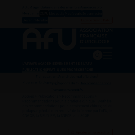
Actu & agenda
Annuaire des membres
Annonces pro
Mon panier
CNPU
Mes outils
Mes favoris
Se connecter
Devenir Membre
Espace Grand Public
L’AFU
AFU ACADÉMIE
ÉVÈNEMENTS DE L’AFU
PUBLICATIONS
PRATIQUES PRO
RECHERCHE
Fiches patients
French Journal of Urology
Progrès en Urologie
Rapports du CFU
Recommandations
FMC
Travaux des comités
Accueil
>
Publications
>
Recommandations
>
Recommandations pour la pratique clinique : Synthèse
des recommandations pour le traitement chirurgical du
prolapsus génital non récidivé de la femme par l’AFU, le
CNGOF, la SIFUD-PP, la SNFCP et la SCGP
Ajouter à ma sélection