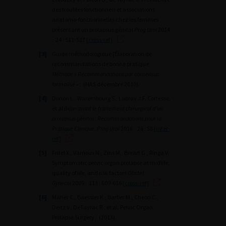
des troubles fonctionnels et associations
anatomo-fonctionnelles chez les femmes
présentant un prolapsus génital
Prog Urol
2014
; 24 : 511-517
[cross-ref]
[3]
Guide méthodologique [Élaboration de
recommandations de bonne pratique
Méthode « Recommandations par consensus
formalisé »
: (HAS décembre 2010).
[4]
Donon L., Warembourg S., Lapray J.F. Cortesse,
et al
Bilan avant le traitement chirurgical d’un
prolapsus génital : Recommandations pour la
Pratique Clinique. Prog Urol
2016 ; 26 : S8
[inter-
ref]
[5]
Fritel X., Varnoux N., Zins M., Breart G., Ringa V.
Symptomatic pelvic organ prolapse at midlife,
quality of life, and risk factors
Obstet
Gynecol
2009 ; 113 : 609-616
[cross-ref]
[6]
Maher C., Baessler K., Barber M., Cheon C.,
Deitz V., DeTayrac R., et al. Pelvic Organ
Prolapse Surgery : (2013).