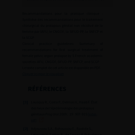
Recommandations pour la pratique clinique :
Synthèse des recommandations pour le traitement
chirurgical du prolapsus génital non récidivé de la
femme par l´AFU, le CNGOF, la SIFUD-PP, la SNFCP et
la SCGP
Clinical practice guidelines: Summary of
recommendations for first surgical treatment of
female pelvic organ prolapse by 5 French academic
societies: AFU, CNGOF, SIFUD-PP, SNFCP, and SCGP
Le texte complet de cet article est disponible en PDF.
Cliquer ici pour le visualiser
RÉFÉRENCES
[1]
Lousquy R., Costa P., Delmas V., Haab F. État
des lieux de l’épidémiologie des prolapsus
génitaux
Prog Urol
2009 ; 19 : 907-915
[inter-
ref]
[2]
Adjoussou S.A., Bohoussou E., Bastide S.,
Letouzey V., Fatton B., de Tayrac R. Prévalence