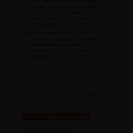
continent women undergoing sacrocolpopexy:
the Colpopexy and Urinary Reduction Efforts
(CARE) randomized surgical trial
Int
Urogynecol J Pelvic Floor Dysfunct
2008 ; 19 :
607-614
[cross-ref]
[34]
Wei J.T., Nygaard I., Richter H.E., Nager C.W.,
Barber M.D., Kenton K., et al. A midurethral
sling to reduce incontinence after vaginal
prolapse repair
N Engl J Med
2012 ; 366 : 2358-
2367
[cross-ref]
Haut de page
© 2016 Elsevier Masson SAS. Tous droits réservés.
Revenir à la liste des recommandations