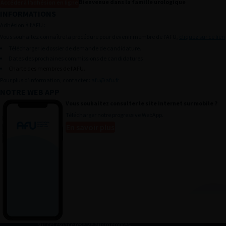
Bienvenue dans la famille urologique
Accéder à l’adhésion en ligne
INFORMATIONS
RECHERCHE
Adhésion à l’AFU :
Actu & agenda
Vous souhaitez connaître la procédure pour devenir membre de l’AFU,
cliquez sur ce lien
Télécharger le dossier de demande de candidature.
Annuaire des membres
Dates des prochaines commissions de candidatures
Annonces pro
Charte des membres de l’AFU.
Pour plus d’information, contacter :
afu@afu.fr
Mon panier
NOTRE WEB APP
Mes outils
Vous souhaitez consulter le site internet sur mobile ?
Télécharger notre progressive WebApp.
Devenir Membre
En savoir plus
Presse
Histoire de l’urologie
Mentions légales
CGU
ESPACE MEMBRE
Retrouvez toutes les informations relatives à votre compte
sur cet espace réservé aux membres.