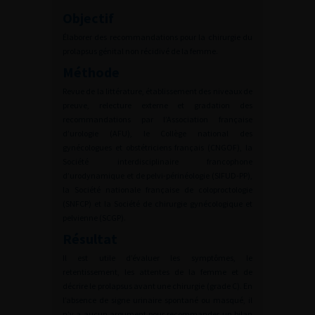
Objectif
Élaborer des recommandations pour la chirurgie du
prolapsus génital non récidivé de la femme.
Méthode
Revue de la littérature, établissement des niveaux de
preuve, relecture externe et gradation des
recommandations par l’Association française
d’urologie (AFU), le Collège national des
gynécologues et obstétriciens français (CNGOF), la
Société interdisciplinaire francophone
d’urodynamique et de pelvi-périnéologie (SIFUD-PP),
la Société nationale française de coloproctologie
(SNFCP) et la Société de chirurgie gynécologique et
pelvienne (SCGP).
Résultat
Il est utile d’évaluer les symptômes, le
retentissement, les attentes de la femme et de
décrire le prolapsus avant une chirurgie (grade C). En
l’absence de signe urinaire spontané ou masqué, il
n’y a aucun argument pour recommander un bilan