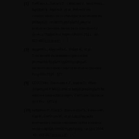
[7]
Deffieux X., Savary D., Letouzey V., Sentilhes L.,
Agostini A., Mares P., et al. Prévenir les
complications de la chirurgie prothètique du
prolapsus : recommandations pour la
pratique clinique, revue de la littérature
J
Gynecol Obstet Biol Reprod (Paris)
2011 ; 40 :
827-850
[inter-ref]
[8]
Wagner L., Meurette G., Vidart A., et al.
Traitement du prolapsus génital par
promonto-fixation laparoscopique :
recommandations pour la pratique clinique
Prog Urol
2016 ; S27 :
[9]
CD001544.. Guenaga K.F., Matos D., Wille-
Jorgensen P. Mechanical bowel preparation for
elective colorectal surgery
Cochrane Database
Syst Rev
: (2011).
[10]
Antiphon P., Elard S., Benyoussef A., Fofana M.,
Yiou R., Gettman M., et al. Laparoscopic
promontory sacral colpopexy: is the posterior,
recto-vaginal, mesh mandatory
Eur Urol
2004 ;
45 : 655-661
[cross-ref]