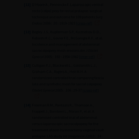
[11]
D’Hoore A., Penninckx F. Laparoscopic ventral
recto (colpo) pexy for rectal prolapse: surgical
technique and outcome for 109 patients
Surg
Endosc
2006 ; 20 : 1919-1923
[cross-ref]
[12]
Begley J.S., Kupferman S.P., Kuznetsov D.D.,
Kobashi K.C., Govier F.E., McGonigle K.F., et al.
Incidence and management of abdominal
sacrocolpopexy mesh erosions
Am J Obstet
Gynecol
2005 ; 192 : 1956-1962
[inter-ref]
[13]
Culligan P.J., Blackwell L., Goldsmith L.J.,
Graham C.A., Rogers A., Heit M.H. A
randomized controlled trial comparing fascia
lata and synthetic mesh for sacral colpopexy
Obstet Gynecol
2005 ; 106 : 29-37
[cross-ref]
[14]
Freeman R.M., Pantazis K., Thomson A.,
Frappell J., Bombieri L., Moran P., et al. A
randomised controlled trial of abdominal
versus laparoscopic sacrocolpopexy for the
treatment of post-hysterectomy vaginal vault
prolapse: LAS study
Int Urogynecol J
2013 ; 24 :