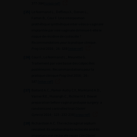
377-384
[cross-ref]
[15]
Le Normand L., Deffieux X., Donon L.,
Fatton B., Cour F. Une interposition
prothétique synthétique inter-vésico-vaginale
implantée par voie vaginale diminue-t-elle le
risque de récidive de cystocèle ?
Recommandations pour la pratique clinique.
Prog Urol
2016 ; 26 : S38
[inter-ref]
[16]
Cour F., Le Normand L., Meurette G.
Traitement par voie basse des colpocèles
postérieures : Recommandations pour la
pratique clinique
Prog Urol
2016 ; 26 :
S47
[inter-ref]
[17]
Ballard A.C., Parker-Autry C.Y., Markland A.D.,
Varner R.E., Huisingh C., Richter H.E. Bowel
preparation before vaginal prolapse surgery: a
randomized controlled trial
Obstet
Gynecol
2014 ; 123 : 232-238
[cross-ref]
[18]
Richardson A.C. The rectovaginal septum
revisited: its relationship to rectocele and its
importance in rectocele repair
Clin Obstet