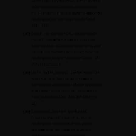
versus vaginal hysterectomy with suspension
of the uterosacral ligaments in women with
uterine prolapse stage 2 or higher: multicentre
randomised non-inferiority trial
BMJ
2015 ;
351 : h3717
[27]
Dietz V., van der Vaart C.H., van der Graaf Y.,
Heintz P., Schraffordt Koops S.E. One-year
follow-up after sacrospinous hysteropexy and
vaginal hysterectomy for uterine descent: a
randomized study
Int Urogynecol J
2010 ; 21 :
209-216
[cross-ref]
[28]
Lin T.Y., Su T.H., Wang Y.L., Lee M.Y., Hsieh C.H.,
Wang K.G., et al. Risk factors for failure of
transvaginal sacrospinous uterine suspension
in the treatment of uterovaginal prolapse
J
Formos Med Assoc
2005 ; 104 : 249-253
[inter-
ref]
[29]
Carramào S., Auge A.P., Pacetta A.M.,
Duarte E., Ayrosa P., Lemos N.L., et al. A
randomized comparison of two vaginal
procedures for the treatment of uterine
prolapse using polypropylene mesh: