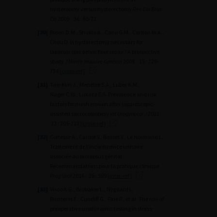
hysteropexy versus hysterectomy
Rev Col Bras
Cir
2009 ; 36 : 65-72
[30]
Rosen D.M., Shukla A., Cario G.M., Carlton M.A.,
Chou D. Is hysterectomy necessary for
laparoscopic pelvic floor repair? A prospective
study
J Minim Invasive Gynecol
2008 ; 15 : 729-
734
[cross-ref]
[31]
Tan-Kim J., Menefee S.A., Luber K.M.,
Nager C.W., Lukacz E.S. Prevalence and risk
factors for mesh erosion after laparoscopic-
assisted sacrocolpopexy
Int Urogynecol J
2011 ;
22 : 205-212
[cross-ref]
[32]
Cortesse A., Cardot V., Basset V., Le Normand L.
Traitement de l’incontinence urinaire
associée au prolapsus génital :
Recommandations pour la pratique clinique
Prog Urol
2016 ; 26 : S89
[inter-ref]
[33]
Visco A.G., Brubaker L., Nygaard I.,
Richter H.E., Cundiff G., Fine P., et al. The role of
preoperative urodynamic testing in stress-