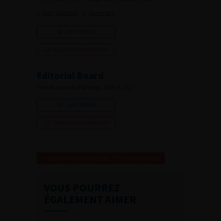
Voir l'abstract
Summary
Lire l'article
Ajouter à ma sélection
Editorial Board
French Journal of Urology, 2015, 4, 25, i
Lire l'article
Ajouter à ma sélection
Numéro 4- Volume 25- pp. 177-224 (Mars 2015)
VOUS POURREZ
ÉGALEMENT AIMER