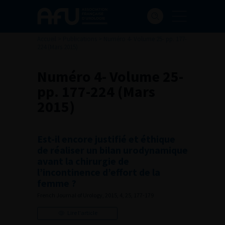
Accueil
>
Publications
>
Numéro 4- Volume 25- pp. 177-
224 (Mars 2015)
Numéro 4- Volume 25-
pp. 177-224 (Mars
2015)
Est-il encore justifié et éthique
de réaliser un bilan urodynamique
avant la chirurgie de
l’incontinence d’effort de la
femme ?
French Journal of Urology, 2015, 4, 25, 177-179
Lire l'article