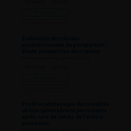
Voir l'abstract
Summary
Lire l'article
Ajouter à ma sélection
Évaluation des résidus
postmictionnels du postpartum :
étude prospective descriptive
French Journal of Urology, 2015, 4, 25, 211-216
Voir l'abstract
Summary
Lire l'article
Ajouter à ma sélection
Profil urodynamique des troubles
vésico-sphinctériens persistants
après cure de valves de l’urètre
postérieur
French Journal of Urology, 2015, 4, 25, 217-223