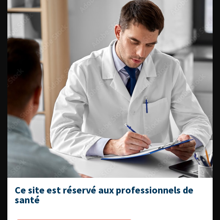
Fiches informations pour vos
patients
Dernières recommandations
Référentiel du Collège d’Urologie
Espace Accréditation des médecins
Livrets du CFEU pour l'interne
DATES À RETENIR
Ce site est réservé aux professionnels de
santé
DU VENDREDI 4 AU SAMEDI 5
SEPTEMBRE 2026