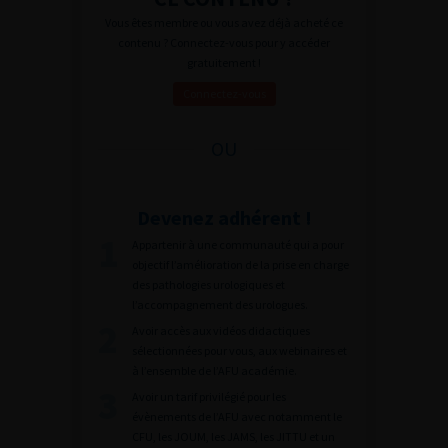
Vous êtes membre ou vous avez déjà acheté ce
contenu ? Connectez-vous pour y accéder
gratuitement !
Connectez-vous
OU
Devenez adhérent !
Appartenir à une communauté qui a pour
objectif l’amélioration de la prise en charge
des pathologies urologiques et
l’accompagnement des urologues.
Avoir accès aux vidéos didactiques
sélectionnées pour vous, aux webinaires et
à l’ensemble de l’AFU académie.
Avoir un tarif privilégié pour les
évènements de l’AFU avec notamment le
CFU, les JOUM, les JAMS, les JITTU et un