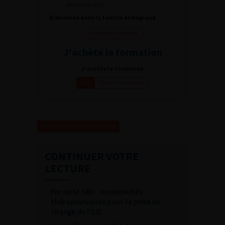
accès aux SUC.
Bienvenue dans la famille urologique
Je deviens membre
J'achète la formation
J'achète la formation
Ajouter au panier
14€
Revenir à la liste des vidéos
CONTINUER VOTRE
LECTURE
Fin de la SBU : nouveautés
thérapeutiques pour la prise en
charge de l’IUE