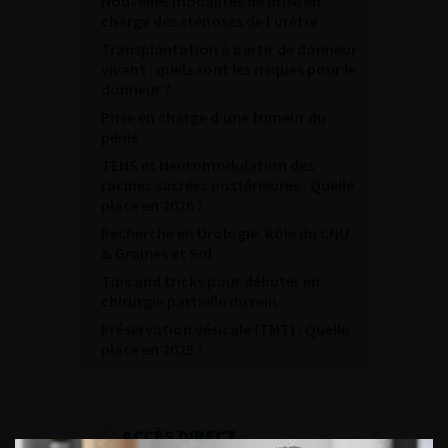
Nouvelles modalités de prise en
charge des sténoses de l’urètre
Transplantation à partir de donneur
vivant : quels sont les risques pour le
donneur ?
Prise en charge d’une tumeur du
pénis
TENS et Neuromodulation des
racines sacrées postérieures : Quelle
place en 2026 ?
Recherche en Urologie: Rôle du CNU
& Graines et Sol
Tips and tricks pour débuter en
chirurgie partielle du rein
Préservation vésicale (TMT) : Quelle
place en 2025 ?
ACCÈS DIRECT