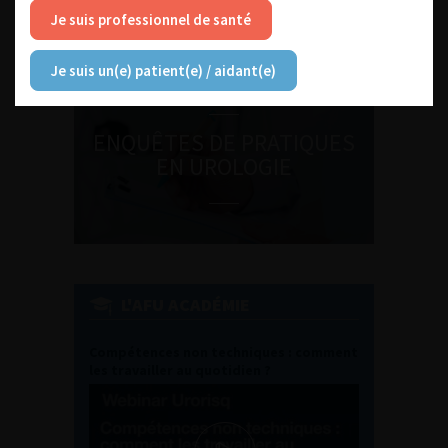
Journée d’andrologie et de
Je suis professionnel de santé
médecine sexuelle 2026
Je suis un(e) patient(e) / aidant(e)
ENQUÊTES DE PRATIQUES
EN UROLOGIE
L'AFU ACADÉMIE
Compétences non techniques : comment
les travailler au quotidien ?