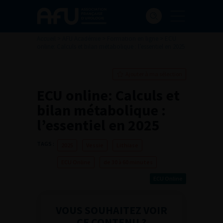
Accueil
>
AFU Académie
>
Formation en ligne
>
ECU
online: Calculs et bilan métabolique : l’essentiel en 2025
Ajouter à ma sélection
ECU online: Calculs et
bilan métabolique :
l’essentiel en 2025
TAGS :
2025
Vessie
Lithiase
ECU Online
de 30 à 60 minutes
ECU Online
VOUS SOUHAITEZ VOIR
CE CONTENU ?