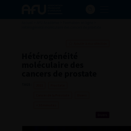
Accueil
>
AFU Académie
>
Formation en ligne
>
Hétérogénéité moléculaire des cancers de prostate
Ajouter à ma sélection
Hétérogénéité
moléculaire des
cancers de prostate
TAGS :
2022
Prostate
Cancer de la Prostate
Divers
< 30 minutes
Divers