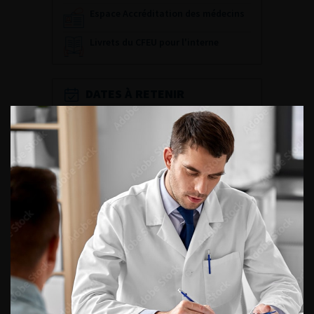
Espace Accréditation des médecins
Livrets du CFEU pour l'interne
DATES À RETENIR
DU VENDREDI 4 AU SAMEDI 5
SEPTEMBRE 2026
Journée d’andrologie et de
médecine sexuelle 2026