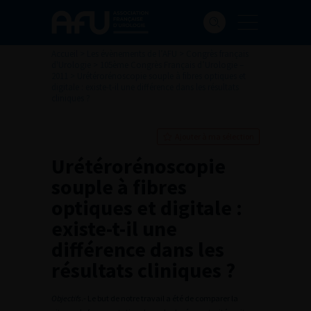
Accueil
>
Les évènements de l’AFU
>
Congrès français
d'Urologie
>
105ème Congrès Français d’Urologie –
2011
>
Urétérorénoscopie souple à fibres optiques et
digitale : existe-t-il une différence dans les résultats
cliniques ?
Ajouter à ma sélection
Urétérorénoscopie
souple à fibres
optiques et digitale :
existe-t-il une
différence dans les
résultats cliniques ?
Objectifs
.- Le but de notre travail a été de comparer la