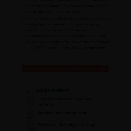
Le nombre moyen d’utilisations avant réparation a été de
52 pour les URS-O et de 44 pour les URS-D.
Conclusion
.- Notre étude démontre que le taux de succès de
l’URSS-laser pour le traitement des calculs rénaux en
termes de « Sans Fragment » est comparable et
indépendant de l’URS souple employé (fibres optiques ou
digital) mais que le temps opératoire est considérablement
réduit (-20%) par l’utilisation des URS souples numériques.
Retour au 105ème Congrès Français d’Urologie – 2011
ACCÈS DIRECT
Fiches informations pour vos
patients
Dernières recommandations
Référentiel du Collège d’Urologie