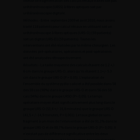
vitesse de fragmentation des calculs rénaux traités soit pas
urétérorénoscopie (URSS) à fibres optiques soit par
urétérorénoscopie digitale.
Méthodes
.- Entre septembre 2009 et avril 2010, nous avons
traité 118 patients pour calcul rénaux en utilisant soit un
urétérorénoscope à fibres optiques (URS-O) (59 patients)
soit un digital (URS-D) (59 patients). Toutes les
interventions ont été réalisées par le même chirurgien. Les
données pré-opératoires, opératoires et post-opératoires
ont été analysées rétrospectivement.
Résultats
.- La taille moyenne des calculs étaient de 1.2 +/-
6 cm dans le groupe URS-O, alors qu’ils étaient 1.1+/- 5.3
cm dans le groupe URS-D (P > 0.05). L’exploration de
l’ensemble du système pyélo-caliciel a été possible dans 58
des 59 cas (98%) dans le groupe URS-O et dans 56 des 59
cas (94%) dans le groupe URSD (P> 0,05). Le temps
opératoire moyen était significativement plus long dans le
groupe URS-O (53,4 +/- 16,8 minutes) que le groupe URS-D
(41,5 + / -14,9 minutes, P = 0,001). Le taux global de sans
fragment à un mois de l’intervention a été de 91,2% dans le
groupe URS-O et de 88,7% dans le groupe URS-D (P> 0,05). Il
n’existait pas de différence significative entre les deux
groupes pour la nature et la localisation des calculs traités.