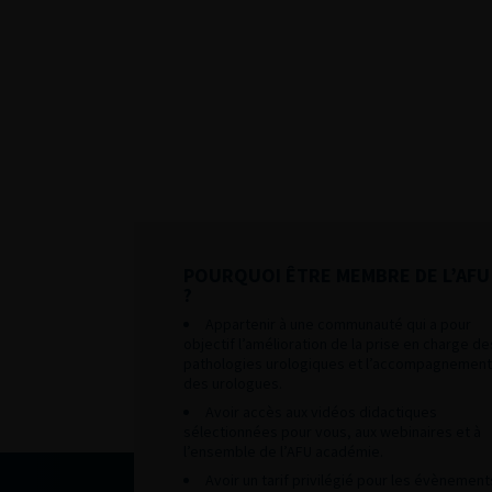
POURQUOI ÊTRE MEMBRE DE L’AFU
?
Appartenir à une communauté qui a pour
objectif l’amélioration de la prise en charge de
pathologies urologiques et l’accompagnement
des urologues.
Avoir accès aux vidéos didactiques
sélectionnées pour vous, aux webinaires et à
l’ensemble de l’AFU académie.
Avoir un tarif privilégié pour les évènement