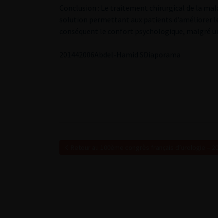
Conclusion : Le traitement chirurgical de la mal
solution permettant aux patients d’améliorer leu
conséquent le confort psychologique, malgré un
2
01442006Abdel-Hamid S
Diaporama
Retour au 100ème congrès français d’urologie – 2