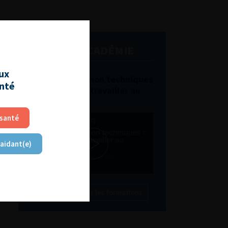
L'AFU ACADÉMIE
aux
Compétences non techniques
anté
: comment les travailler au
quotidien ?
 santé
 aidant(e)
Découvrir toutes les formations