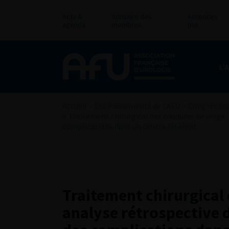
Actu &
Annuaire des
Annonces
agenda
membres
pro
L’
Accueil
>
Les évènements de l’AFU
>
Congrès fra
>
Traitement chirurgical des coudures de verge :
complications dans un centre référent
Traitement chirurgical 
analyse rétrospective d