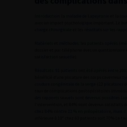
des complications dans
Introduction: la maladie de Lapeyronie et la co
avec un impact psychologique important. Le but d
charge chirurgicale et les résultats sur les rapp
Matériels et méthodes: les patients opérés (mê
dossier et par téléphone avec un questionnaire é
satisfaction sexuelle).
Résultats: 91 patients ont été opérés entre 200
bénéficié d’une plicature des corps caverneux ty
coudure congénitale de la verge (23 plicatures d
taux de complications postopératoires immédia
des rapports sexuels sont devenus possibles (ap
l’intervention, et 84% sont devenus satisfaits d
chez 84% contre 11 % en préopératoire, mais il 
inférieure à 10° chez 63 patients soit 70%.Le tau