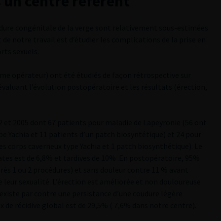
 un centre référent
udure congénitale de la verge sont relativement sous-estimées
e notre travail est d’étudier les complications de la prise en
orts sexuels.
me opérateur) ont été étudiés de façon rétrospective sur
valuant l’évolution postopératoire et les résultats (érection,
2 et 2005 dont 67 patients pour maladie de Lapeyronie (56 ont
pe Yachia et 11 patients d’un patch biosyntétique) et 24 pour
es corps caverneux type Yachia et 1 patch biosynthétique). Le
tes est de 6,8% et tardives de 10% .En postopératoire, 95%
rès 1 ou 2 procédures) et sans douleur contre 11 % avant
e leur sexualité. L’érection est améliorée et non douloureuse
existe par contre une persistance d’une coudure légère
x de récidive global est de 29,5% ( 7,6% dans notre centre).