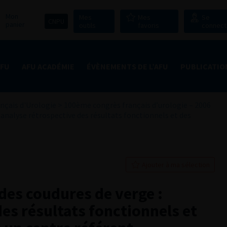
Mon
Mes
Mes
Se
CNPU
panier
outils
favoris
connect
AFU
AFU ACADÉMIE
ÉVÈNEMENTS DE L’AFU
PUBLICATIO
nçais d'Urologie
>
100ème congrès français d’urologie – 2006
 analyse rétrospective des résultats fonctionnels et des
Ajouter à ma sélection
des coudures de verge :
es résultats fonctionnels et