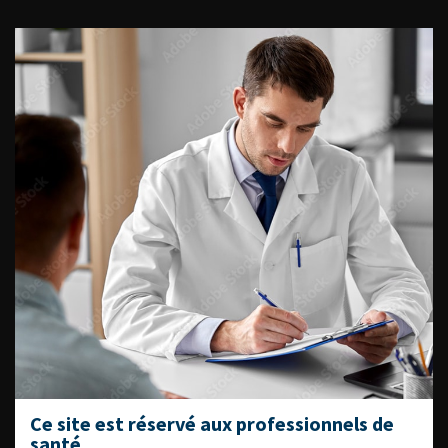
ACCÈS DIRECT
Fiches informations pour vos
patients
Dernières recommandations
Référentiel du Collège d’Urologie
Espace Accréditation des médecins
Livrets du CFEU pour l'interne
DATES À RETENIR
Ce site est réservé aux professionnels de
santé