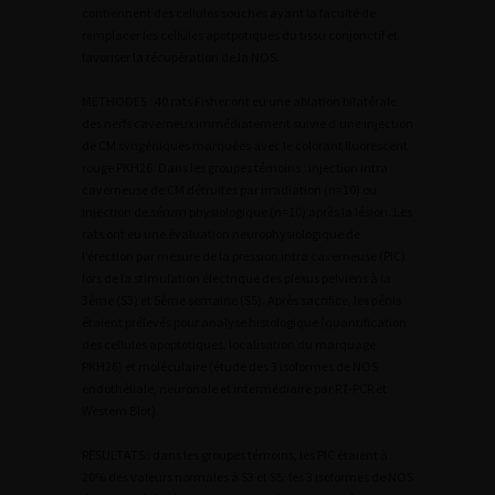
contiennent des cellules souches ayant la faculté de
remplacer les cellules apotpotiques du tissu conjonctif et
favoriser la récupération de la NOS.
METHODES : 40 rats Fisher ont eu une ablation bilatérale
des nerfs caverneux immédiatement suivie d’une injection
de CM syngéniques marquées avec le colorant fluorescent
rouge PKH26. Dans les groupes témoins : injection intra
caverneuse de CM détruites par irradiation (n=10) ou
injection de sérum physiologique (n=10) après la lésion. Les
rats ont eu une évaluation neurophysiologique de
l’érection par mesure de la pression intra caverneuse (PIC)
lors de la stimulation électrique des plexus pelviens à la
3ème (S3) et 5ème semaine (S5). Après sacrifice, les pénis
étaient prélevés pour analyse histologique (quantification
des cellules apoptotiques, localisation du marquage
PKH26) et moléculaire (étude des 3 isoformes de NOS
endothéliale, neuronale et intermédiaire par RT-PCR et
Western Blot).
RESULTATS : dans les groupes témoins, les PIC étaient à
20% des valeurs normales à S3 et S5; les 3 isoformes de NOS