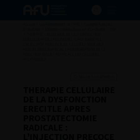
Accueil
>
Les évènements de l’AFU
>
Congrès français
d'Urologie
>
100ème congrès français d’urologie – 2006
>
THERAPIE CELLULAIRE DE LA DYSFONCTION
ERECITLE APRES PROSTATECTOMIE RADICALE :
L’INJECTION PRECOCE DE CELLULES SOUCHES
MEDULLAIRES EMPECHE LA DEGRADATION DE LA
FONCTION NOS ET REMPLACE LES CELLULES
APOPTIQUES
Ajouter à ma sélection
THERAPIE CELLULAIRE
DE LA DYSFONCTION
ERECITLE APRES
PROSTATECTOMIE
RADICALE :
L’INJECTION PRECOCE