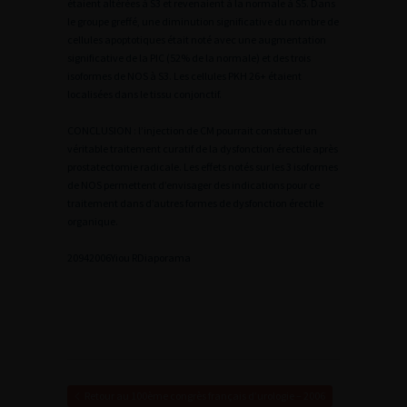
étaient altérées à S3 et revenaient à la normale à S5. Dans
le groupe greffé, une diminution significative du nombre de
cellules apoptotiques était noté avec une augmentation
significative de la PIC (52% de la normale) et des trois
isoformes de NOS à S3. Les cellules PKH 26+ étaient
localisées dans le tissu conjonctif.
CONCLUSION : l’injection de CM pourrait constituer un
véritable traitement curatif de la dysfonction érectile après
prostatectomie radicale. Les effets notés sur les 3 isoformes
de NOS permettent d’envisager des indications pour ce
traitement dans d’autres formes de dysfonction érectile
organique.
2
0942006Yiou R
Diaporama
Retour au 100ème congrès français d’urologie – 2006