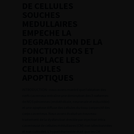
DE CELLULES
SOUCHES
MEDULLAIRES
EMPECHE LA
DEGRADATION DE LA
FONCTION NOS ET
REMPLACE LES
CELLULES
APOPTIQUES
INTRODUCTION : nous avons montré que l’ablation des
nerfs caverneux entraîne une diminution des 3 isoformes
de NOS péniennes (endothéliale, neuronale et inductible)
et une apoptose diffuse des cellules du tissu conjonctif des
corps caverneux. Nous avons évalué un nouveau
traitement de la dysfonction érectile par injection intra
caverneuse de cellules médullaires (CM) non sélectionnées
et non cultivées. L’hypothèse testée était que les CM