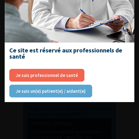
Journée d’andrologie et de
médecine sexuelle 2026
ENQUÊTES DE PRATIQUES
EN UROLOGIE
Ce site est réservé aux professionnels de
santé
Je suis professionnel de santé
Je suis un(e) patient(e) / aidant(e)
L'AFU ACADÉMIE
Compétences non techniques : comment
les travailler au quotidien ?