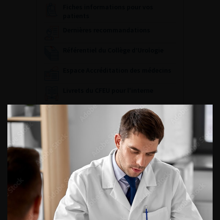
Fiches informations pour vos
patients
Dernières recommandations
Référentiel du Collège d’Urologie
Espace Accréditation des médecins
Livrets du CFEU pour l'interne
DATES À RETENIR
DU VENDREDI 4 AU SAMEDI 5
SEPTEMBRE 2026