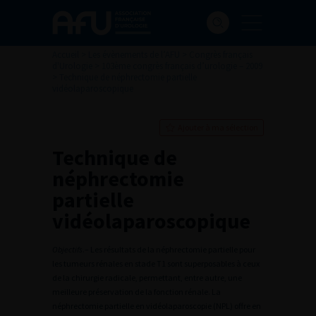
Accueil
>
Les évènements de l’AFU
>
Congrès français
d'Urologie
>
103ème congrès français d’urologie – 2009
>
Technique de néphrectomie partielle
vidéolaparoscopique
Ajouter à ma sélection
Technique de
néphrectomie
partielle
vidéolaparoscopique
Objectifs
.– Les résultats de la néphrectomie partielle pour
les tumeurs rénales en stade T1 sont superposables à ceux
de la chirurgie radicale, permettant, entre autre, une
meilleure préservation de la fonction rénale. La
néphrectomie partielle en vidéolaparoscopie (NPL) offre en