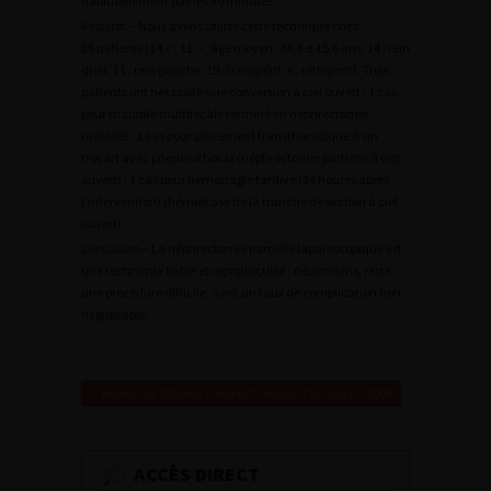
habituellement pas les 30 minutes.
Résultat
.– Nous avons utilisé cette technique chez
25 patients (14 ♂, 11 ♀, âge moyen : 58,6 ± 15,6 ans, 14 : rein
droit, 11 : rein gauche, 19 : transpérit, 6 : rétropérit). Trois
patients ont nécessité une conversion à ciel ouvert : 1 cas
pour maladie multifocale terminé en néphrectomie
radicale ; 1 cas pour placement transthoracique d’un
trocart avec pneumothorax (néphrectomie partielle à ciel
ouvert) ; 1 cas pour hémorragie tardive (24 heures après
l’intervention) (hémostase de la tranche de section à ciel
ouvert).
Conclusion
.– La néphrectomie partielle laparoscopique est
une technique fiable et reproductible ; néanmoins, reste
une procédure difficile, avec un taux de complication non
négligeable.
Retour au 103ème congrès français d’urologie – 2009
ACCÈS DIRECT