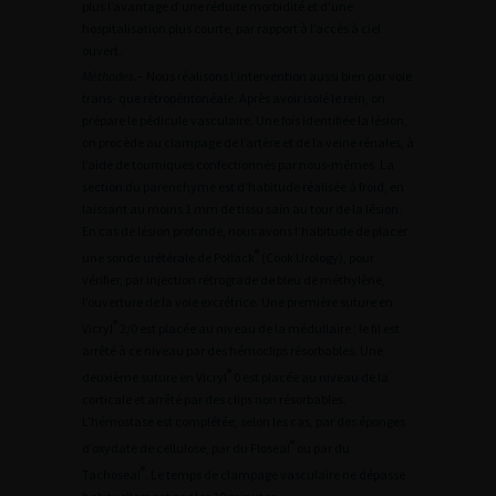
plus l’avantage d’une réduite morbidité et d’une
hospitalisation plus courte, par rapport à l’accès à ciel
ouvert.
Méthodes
.– Nous réalisons l’intervention aussi bien par voie
trans- que rétropéritonéale. Après avoir isolé le rein, on
prépare le pédicule vasculaire. Une fois identifiée la lésion,
on procède au clampage de l’artère et de la veine rénales, à
l’aide de tourniques confectionnés par nous-mêmes. La
section du parenchyme est d’habitude réalisée à froid, en
laissant au moins 1 mm de tissu sain au tour de la lésion.
En cas de lésion profonde, nous avons l’habitude de placer
®
une sonde urétérale de Pollack
(Cook Urology), pour
vérifier, par injection rétrograde de bleu de méthylène,
l’ouverture de la voie excrétrice. Une première suture en
®
Vicryl
2/0 est placée au niveau de la médullaire ; le fil est
arrêté à ce niveau par des hémoclips résorbables. Une
®
deuxième suture en Vicryl
0 est placée au niveau de la
corticale et arrêté par des clips non résorbables.
L’hémostase est complétée, selon les cas, par des éponges
®
d’oxydate de cellulose, par du Floseal
ou par du
®
Tachoseal
. Le temps de clampage vasculaire ne dépasse