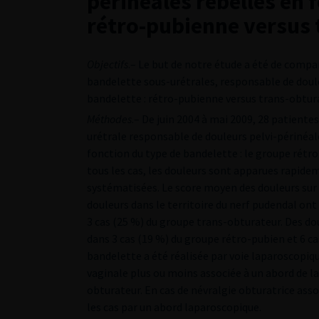
périnéales rebelles en 
rétro-pubienne versus 
Objectifs
.– Le but de notre étude a été de compa
bandelette sous-urétrales, responsable de doule
bandelette : rétro-pubienne versus trans-obtura
Méthodes
.– De juin 2004 à mai 2009, 28 patiente
urétrale responsable de douleurs pelvi-périnéal
fonction du type de bandelette : le groupe rétro
tous les cas, les douleurs sont apparues rapide
systématisées. Le score moyen des douleurs sur l’
douleurs dans le territoire du nerf pudendal ont
3 cas (25 %) du groupe trans-obturateur. Des dou
dans 3 cas (19 %) du groupe rétro-pubien et 6 ca
bandelette a été réalisée par voie laparoscopiqu
vaginale plus ou moins associée à un abord de la 
obturateur. En cas de névralgie obturatrice asso
les cas par un abord laparoscopique.