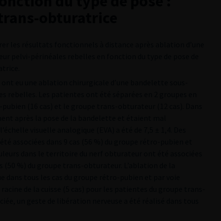
fonction du type de pose :
trans-obturatrice
rer les résultats fonctionnels à distance après ablation d’une
ur pelvi-périnéales rebelles en fonction du type de pose de
trice.
s ont eu une ablation chirurgicale d’une bandelette sous-
es rebelles. Les patientes ont été séparées en 2 groupes en
-pubien (16 cas) et le groupe trans-obturateur (12 cas). Dans
ment après la pose de la bandelette et étaient mal
échelle visuelle analogique (EVA) a été de 7,5 ± 1,4. Des
 été associées dans 9 cas (56 %) du groupe rétro-pubien et
leurs dans le territoire du nerf obturateur ont été associées
s (50 %) du groupe trans-obturateur. L’ablation de la
e dans tous les cas du groupe rétro-pubien et par voie
racine de la cuisse (5 cas) pour les patientes du groupe trans-
ciée, un geste de libération nerveuse a été réalisé dans tous