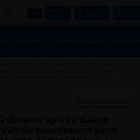
Mon
Mes
Mes
Se
CNPU
panier
outils
favoris
connect
AFU
AFU ACADÉMIE
ÉVÈNEMENTS DE L’AFU
PUBLICATIO
nçais d'Urologie
>
103ème congrès français d’urologie – 2009
ion d’une bandelette sous-urétrale pour douleur pelvi-
 : rétro-pubienne versus trans-obturatrice
Ajouter à ma sélection
à distance après ablation
rétrale pour douleur pelvi-