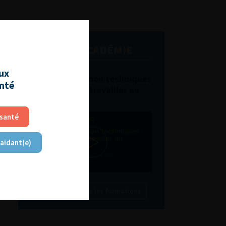
L'AFU ACADÉMIE
aux
Compétences non techniques
anté
: comment les travailler au
quotidien ?
 santé
 aidant(e)
Découvrir toutes les formations