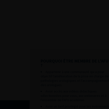
POURQUOI ÊTRE MEMBRE DE L’AFU
?
Appartenir à une communauté qui a pour
objectif l’amélioration de la prise en charge de
pathologies urologiques et l’accompagnement
des urologues.
Avoir accès aux vidéos didactiques
sélectionnées pour vous, aux webinaires et à
l’ensemble de l’AFU académie.
Avoir un tarif privilégié pour les évènement