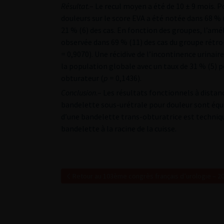
Résultat
.– Le recul moyen a été de 10 ± 9 mois. 
douleurs sur le score EVA a été notée dans 68 % 
21 % (6) des cas. En fonction des groupes, l’amé
observée dans 69 % (11) des cas du groupe rétro
= 0,9070). Une récidive de l’incontinence urinair
la population globale avec un taux de 31 % (5) p
obturateur (
p
= 0,1436).
Conclusion
.– Les résultats fonctionnels à distan
bandelette sous-urétrale pour douleur sont équi
d’une bandelette trans-obturatrice est techniqu
bandelette à la racine de la cuisse.
Retour au 103ème congrès français d’urologie – 2