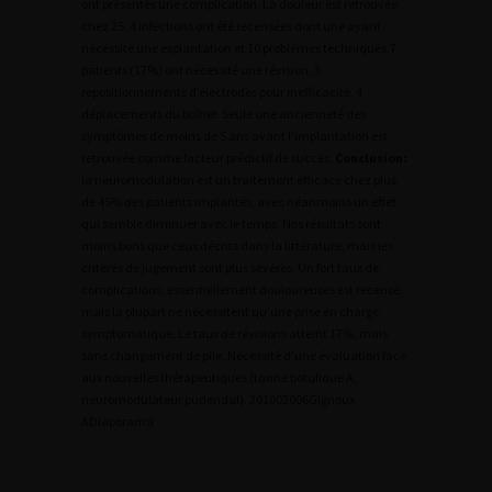
ont présentés une complication. La douleur est retrouvée
chez 25. 4 infections ont été recensées dont une ayant
nécessité une explantation et 10 problèmes techniques.7
patients (17%) ont nécessité une révision, 3
repositionnements d’électrodes pour inefficacité, 4
déplacements du boîtier. Seule une ancienneté des
symptômes de moins de 5 ans avant l’implantation est
retrouvée comme facteur prédictif de succès.
Conclusion:
la neuromodulation est un traitement efficace chez plus
de 45% des patients implantés, avec néanmoins un effet
qui semble diminuer avec le temps. Nos résultats sont
moins bons que ceux décrits dans la littérature, mais les
critères de jugement sont plus sévères. Un fort taux de
complications, essentiellement douloureuses est recensé,
mais la plupart ne nécessitent qu’une prise en charge
symptomatique. Le taux de révisions atteint 17%, mais
sans changement de pile. Nécessité d’une évaluation face
aux nouvelles thérapeutiques (toxine botulique A,
neuromodulateur pudendal).
2
01002006Gignoux
A
Diaporama