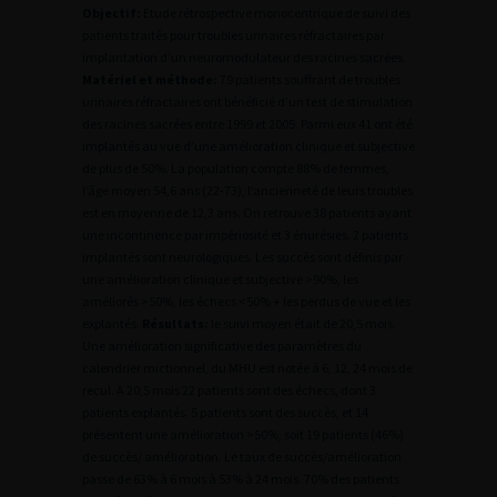
Objectif:
Etude rétrospective monocentrique de suivi des
patients traités pour troubles urinaires réfractaires par
implantation d’un neuromodulateur des racines sacrées.
Matériel et méthode:
79 patients souffrant de troubles
urinaires réfractaires ont bénéficié d’un test de stimulation
des racines sacrées entre 1999 et 2005. Parmi eux 41 ont été
implantés au vue d’une amélioration clinique et subjective
de plus de 50%. La population compte 88% de femmes,
l’âge moyen 54,6 ans (22-73), l’ancienneté de leurs troubles
est en moyenne de 12,3 ans. On retrouve 38 patients ayant
une incontinence par impériosité et 3 énurésies. 2 patients
implantés sont neurologiques. Les succès sont définis par
une amélioration clinique et subjective >90%, les
améliorés >50%, les échecs <50% + les perdus de vue et les
explantés.
Résultats:
le suivi moyen était de 20,5 mois.
Une amélioration significative des paramètres du
calendrier mictionnel, du MHU est notée à 6, 12, 24 mois de
recul. A 20,5 mois 22 patients sont des échecs, dont 3
patients explantés. 5 patients sont des succès, et 14
présentent une amélioration >50%, soit 19 patients (46%)
de succès/ amélioration. Le taux de succès/amélioration
passe de 63% à 6 mois à 53% à 24 mois. 70% des patients