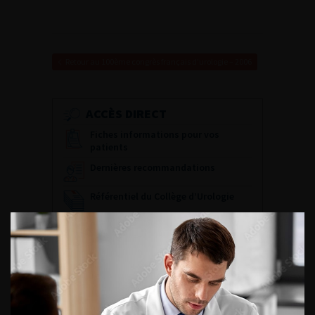
Retour au 100ème congrès français d’urologie – 2006
ACCÈS DIRECT
Fiches informations pour vos
patients
Dernières recommandations
Référentiel du Collège d’Urologie
Espace Accréditation des médecins
Livrets du CFEU pour l'interne
DATES À RETENIR