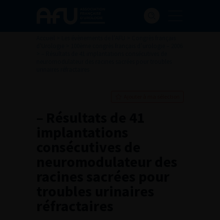
Accueil
>
Les évènements de l’AFU
>
Congrès français
d'Urologie
>
100ème congrès français d’urologie – 2006
>
– Résultats de 41 implantations consécutives de
neuromodulateur des racines sacrées pour troubles
urinaires réfractaires
Ajouter à ma sélection
– Résultats de 41
implantations
consécutives de
neuromodulateur des
racines sacrées pour
troubles urinaires
réfractaires