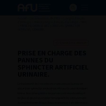
Accueil
>
Les évènements de l’AFU
>
Congrès français
d'Urologie
>
95ème congrès français d’urologie – 2001
>
PRISE EN CHARGE DES PANNES DU SPHINCTER
ARTIFICIEL URINAIRE.
Ajouter à ma sélection
PRISE EN CHARGE DES
PANNES DU
SPHINCTER ARTIFICIEL
URINAIRE.
Le traitement de l’incontinence urinaire par la mise en
place d’un sphincter artificiel est efficace à court et moyen
terme. Mais à long terme les pannes sont imprévisibles et
de plus en plus inéluctables témoignant du vieillissement
du matériel prothétique. Nous avons essayé de définir une