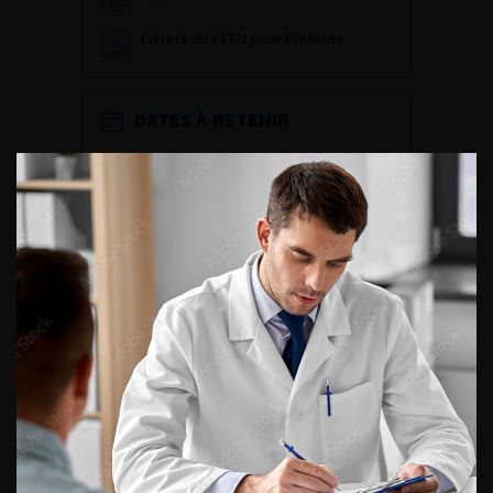
Livrets du CFEU pour l'interne
DATES À RETENIR
DU VENDREDI 4 AU SAMEDI 5
SEPTEMBRE 2026
Journée d’andrologie et de
médecine sexuelle 2026
ENQUÊTES DE PRATIQUES