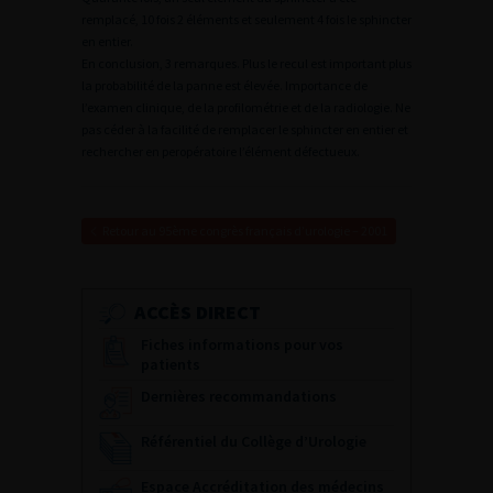
remplacé, 10 fois 2 éléments et seulement 4 fois le sphincter
en entier.
En conclusion, 3 remarques. Plus le recul est important plus
la probabilité de la panne est élevée. Importance de
l’examen clinique, de la profilométrie et de la radiologie. Ne
pas céder à la facilité de remplacer le sphincter en entier et
rechercher en peropératoire l’élément défectueux.
Retour au 95ème congrès français d’urologie – 2001
ACCÈS DIRECT
Fiches informations pour vos
patients
Dernières recommandations
Référentiel du Collège d’Urologie
Espace Accréditation des médecins