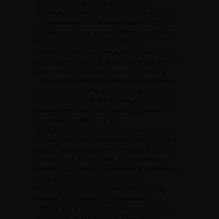
stratégie pour leur diagnostic et leur traitement.
Patients et méthodes : Entre 1985 et 2000, 298 sphincters
ont été implantés chez 288 patients âgés de 53±21 ans (8-
87) pour incontinence urinaire essentielle chez la femme
(130 cas), d’origine neurologique (84 cas),
postprostatectomie radicale et postRTU de prostate (76
cas) et autres (8 cas). Le diagnostic a été évoqué devant la
réapparition de l’incontinence urinaire. En plus de la
palpation systématique de la pompe, tous les patients ont
eu une profilométrie et un bilan radiologique sphincter
ouvert et fermé. De première intention, une recherche de
l’élément défectueux a été la règle pour le changer et ne
pas remplacer le sphincter en entier.
Résultats : cinquante-cinq patients ont été réopérés pour
« dépannage « , avec une médiane de 23 mois (11 jours à
10 ans). Trente deux patients ont été dépannés 1 fois, 20
patients 2 fois et 3 patients 4 fois. Sur l’ensemble de ces
révisions, 11 ont conduit à l’explantation du sphincter, dont
7 pour infection ou érosion. Sur les 43 pannes »
mécaniques « , 29 étaient dues à une perforation du
matériel. Sur les 30 pannes » non mécaniques « , le
sphincter était fonctionnel mais inefficace dans 23 cas.
Quarante fois, un seul élément du sphincter a été