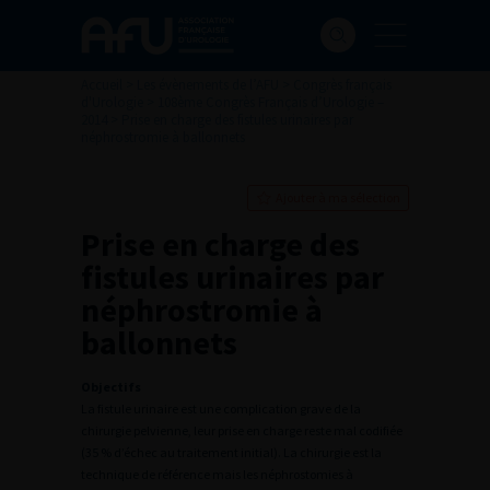
Accueil
>
Les évènements de l’AFU
>
Congrès français
d'Urologie
>
108ème Congrès Français d’Urologie –
2014
>
Prise en charge des fistules urinaires par
néphrostromie à ballonnets
Ajouter à ma sélection
Prise en charge des
fistules urinaires par
néphrostromie à
ballonnets
Objectifs
La fistule urinaire est une complication grave de la
chirurgie pelvienne, leur prise en charge reste mal codifiée
(35 % d’échec au traitement initial). La chirurgie est la
technique de référence mais les néphrostomies à