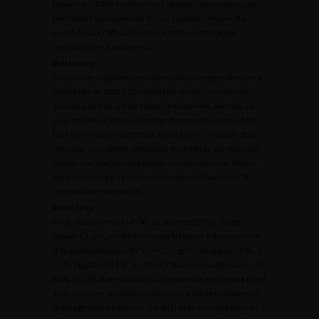
ballonnets (NAB) se présentent comme l’alternative pour
permettre l’assèchement du bas appareil urinaire. Nous
avons évalué l’efficacité de leur prise en charge par
néphrostomie à ballonnets.
Méthodes
Cinquante-six patients ont été traités par néphrostomies à
ballonnets de 2003 à 2014 dans un centre universitaire.
Tous les patients ont été traités initialement par NAB. Le
suivi de l’efficacité du drainage, des complications et du
type de chirurgie réparatrice a été réalisé. Le succès était
défini par la guérison spontanée de la fistule, un relais par
double J ou une réimplantation urétéro-vésicale ; l’échec
par une chirurgie de dérivation définitive (Bricker, UCB,
néphrostomie définitive).
Résultats
Vingt-cinq hommes (45 %), 31 femmes (55 %), d’âge
moyen 63 ans, ont été traités par NAB pour fistule urinaire
d’origine urologique (40 % ;
n
= 22), gynécologique (20 % ;
n
= 11), digestive (34 % ;
n
= 19) et 7 % d’autres origines (
n
= 4).
86 % (
n
= 48) étaient dans un contexte carcinologique (dont
49 % dans une situation évolutive). La durée médiane de
drainage était de 90 jours (10583 j) avec une moyenne de 3