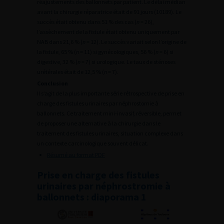
réajustements des ballonnets par patient. Le délai médian
avant la chirurgie réparatrice était de 91 jours (10189). Le
succès était obtenu dans 51 % des cas (
n
= 26),
l’assèchement de la fistule était obtenu uniquement par
NAB dans 21,6 % (
n
= 12). Le succès variait selon l’origine de
la fistule, 65 % (
n
= 11) si gynécologiques, 56 % (
n
= 6) si
digestive, 32 % (
n
= 7) si urologique. Le taux de sténoses
urétérales était de 12,5 % (
n
= 7).
Conclusion
Il s’agit de la plus importante série rétrospective de prise en
charge des fistules urinaires par néphrostomie à
ballonnets. Ce traitement mini-invasif, réversible, permet
de proposer une alternative à la chirurgie dans le
traitement des fistules urinaires, situation complexe dans
un contexte carcinologique souvent délicat.
Résumé au format PDF
Prise en charge des fistules
urinaires par néphrostromie à
ballonnets : diaporama 1