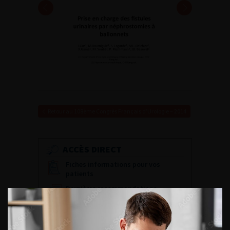
Retour au 108ème Congrès Français d’Urologie – 2014
ACCÈS DIRECT
Fiches informations pour vos
patients
Dernières recommandations
Référentiel du Collège d’Urologie