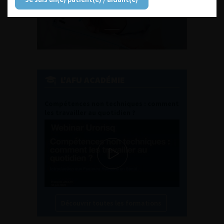
EN UROLOGIE
L'AFU ACADÉMIE
Compétences non techniques : comment
les travailler au quotidien ?
Découvrir toutes les formations