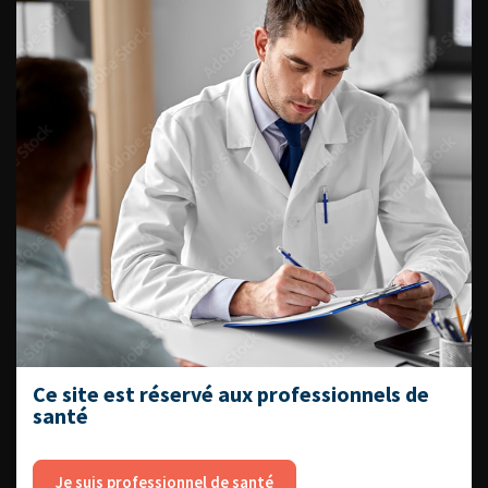
Dernières recommandations
Référentiel du Collège d’Urologie
Espace Accréditation des médecins
Livrets du CFEU pour l'interne
DATES À RETENIR
Ce site est réservé aux professionnels de
DU VENDREDI 4 AU SAMEDI 5
SEPTEMBRE 2026
santé
Journée d’andrologie et de
médecine sexuelle 2026
Je suis professionnel de santé