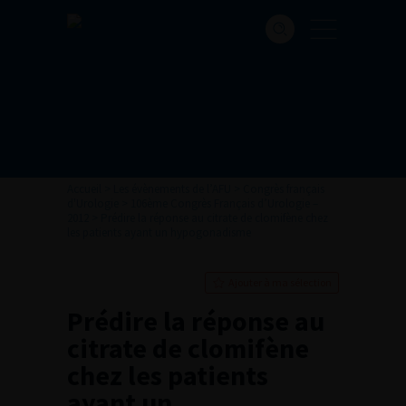
Accueil
>
Les évènements de l’AFU
>
Congrès français
d'Urologie
>
106ème Congrès Français d’Urologie –
2012
>
Prédire la réponse au citrate de clomifène chez
les patients ayant un hypogonadisme
Ajouter à ma sélection
Prédire la réponse au
citrate de clomifène
chez les patients
ayant un