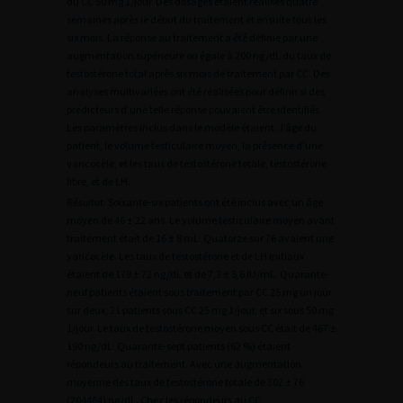
du CC 50 mg 1/jour. Des dosages étaient réalisés quatre
semaines après le début du traitement et ensuite tous les
six mois. La réponse au traitement a été définie par une
augmentation supérieure ou égale à 200 ng/dL du taux de
testostérone total après six mois de traitement par CC. Des
analyses multivariées ont été réalisées pour définir si des
prédicteurs d’une telle réponse pouvaient être identifiés.
Les paramètres inclus dans le modèle étaient : l’âge du
patient, le volume testiculaire moyen, la présence d’une
varicocèle, et les taux de testostérone totale, testostérone
libre, et de LH.
Résultat
. Soixante-six patients ont été inclus avec un âge
moyen de 46 ± 22 ans. Le volume testiculaire moyen avant
traitement était de 16 ± 8 mL. Quatorze sur 76 avaient une
varicocèle. Les taux de testostérone et de LH initiaux
étaient de 179 ± 72 ng/dL et de 7,2 ± 5,6 IU/mL. Quarante-
neuf patients étaient sous traitement par CC 25 mg un jour
sur deux, 21 patients sous CC 25 mg 1/jour, et six sous 50 mg
1/jour. Le taux de testostérone moyen sous CC était de 467 ±
190 ng/dL. Quarante-sept patients (62 %) étaient
répondeurs au traitement. Avec une augmentation
moyenne des taux de testostérone totale de 302 ± 76
(204464) ng/dL. Chez les répondeurs au CC,