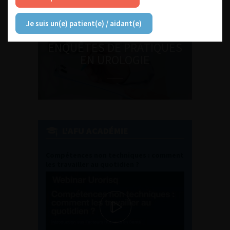
Je suis un(e) patient(e) / aidant(e)
ENQUÊTES DE PRATIQUES
EN UROLOGIE
L'AFU ACADÉMIE
Compétences non techniques : comment
les travailler au quotidien ?