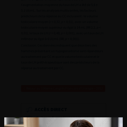
l’augmentation moyenne du taux de LH a été de 5,6 ±
3,1 UI/mL. Sur les analyses multivariées, les facteurs
prédicteurs de la réponse au CC incluaient : le volume
testiculaire moyen (
r
= 0,32,
p
< 0,01), avec un volume
testiculaire moyen supérieur ou égal à 14 mL (RR 2,2,
p
<
0,01), le taux de LH (
r
= 0,48,
p
< 0,001), avec un taux de LH
inférieur ou égal à 6 UI/mL (RR,
p
< 0,001).
Conclusion
. Ces données indiquent que deux tiers des
hommes présentant un hypogonadisme sont répondeurs
au traitement par CC et que le volume testiculaire et le
taux de LH préthérapeutique sont des prédicteurs de la
réponse au traitement par CC.
Retour au 106ème Congrès Français d’Urologie – 2012
ACCÈS DIRECT
Fiches informations pour vos
patients