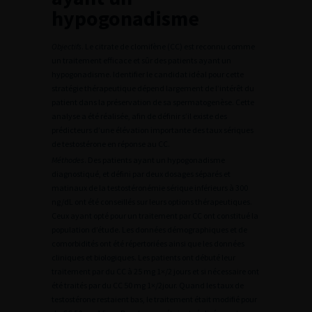
hypogonadisme
Objectifs
. Le citrate de clomifène (CC) est reconnu comme
un traitement efficace et sûr des patients ayant un
hypogonadisme. Identifier le candidat idéal pour cette
stratégie thérapeutique dépend largement de l’intérêt du
patient dans la préservation de sa spermatogenèse. Cette
analyse a été réalisée, afin de définir s’il existe des
prédicteurs d’une élévation importante des taux sériques
de testostérone en réponse au CC.
Méthodes
. Des patients ayant un hypogonadisme
diagnostiqué, et défini par deux dosages séparés et
matinaux de la testostéronémie sérique inférieurs à 300
ng/dL ont été conseillés sur leurs options thérapeutiques.
Ceux ayant opté pour un traitement par CC ont constitué la
population d’étude. Les données démographiques et de
comorbidités ont été répertoriées ainsi que les données
cliniques et biologiques. Les patients ont débuté leur
traitement par du CC à 25 mg 1×/2 jours et si nécessaire ont
été traités par du CC 50 mg 1×/2jour. Quand les taux de
testostérone restaient bas, le traitement était modifié pour