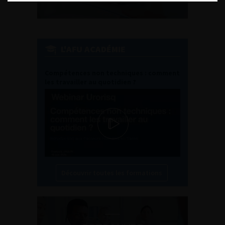
L'AFU ACADÉMIE
Compétences non techniques : comment
les travailler au quotidien ?
Découvrir toutes les formations