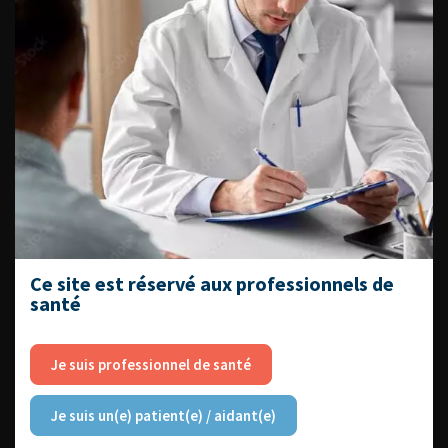
DATES À RETENIR
DU VENDREDI 4 AU SAMEDI 5
SEPTEMBRE 2026
Journée d’andrologie et de
médecine sexuelle 2026
Ce site est réservé aux professionnels de
santé
Je suis professionnel de santé
ENQUÊTES DE PRATIQUES
EN UROLOGIE
Je suis un(e) patient(e) / aidant(e)