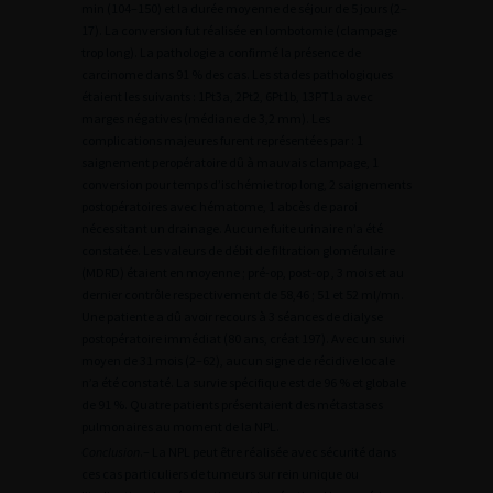
min (104–150) et la durée moyenne de séjour de 5 jours (2–
17). La conversion fut réalisée en lombotomie (clampage
trop long). La pathologie a confirmé la présence de
carcinome dans 91 % des cas. Les stades pathologiques
étaient les suivants : 1Pt3a, 2Pt2, 6Pt1b, 13PT1a avec
marges négatives (médiane de 3,2 mm). Les
complications majeures furent représentées par : 1
saignement peropératoire dû à mauvais clampage, 1
conversion pour temps d’ischémie trop long, 2 saignements
postopératoires avec hématome, 1 abcès de paroi
nécessitant un drainage. Aucune fuite urinaire n’a été
constatée. Les valeurs de débit de filtration glomérulaire
(MDRD) étaient en moyenne ; pré-op, post-op , 3 mois et au
dernier contrôle respectivement de 58,46 ; 51 et 52 ml/mn.
Une patiente a dû avoir recours à 3 séances de dialyse
postopératoire immédiat (80 ans, créat 197). Avec un suivi
moyen de 31 mois (2–62), aucun signe de récidive locale
n’a été constaté. La survie spécifique est de 96 % et globale
de 91 %. Quatre patients présentaient des métastases
pulmonaires au moment de la NPL.
Conclusion
.– La NPL peut être réalisée avec sécurité dans
ces cas particuliers de tumeurs sur rein unique ou