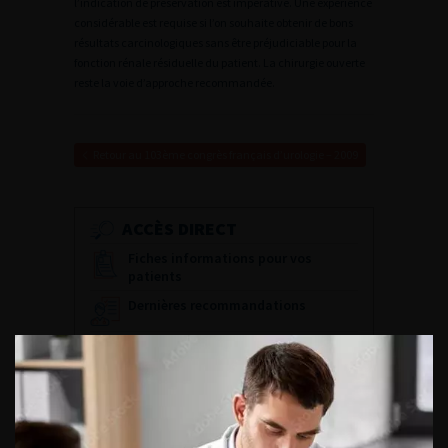
l’indication de préservation est impérative. Une expérience
considérable est requise si l’on souhaite obtenir de bons
résultats carcinologiques sans être préjudiciable pour la
fonction rénale résiduelle du patient. La chirurgie ouverte
reste la voie d’approche recommandée.
Retour au 103ème congrès français d’urologie – 2009
ACCÈS DIRECT
Fiches informations pour vos
patients
Dernières recommandations
Référentiel du Collège d’Urologie
Espace Accréditation des médecins
Livrets du CFEU pour l'interne