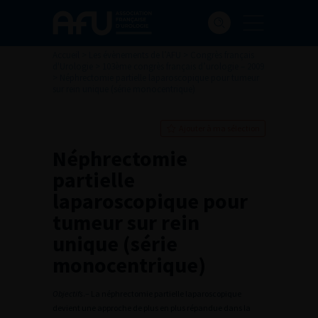
Accueil
>
Les évènements de l’AFU
>
Congrès français
d'Urologie
>
103ème congrès français d’urologie – 2009
>
Néphrectomie partielle laparoscopique pour tumeur
sur rein unique (série monocentrique)
Ajouter à ma sélection
Néphrectomie
partielle
laparoscopique pour
tumeur sur rein
unique (série
monocentrique)
Objectifs
.– La néphrectomie partielle laparoscopique
devient une approche de plus en plus répandue dans la