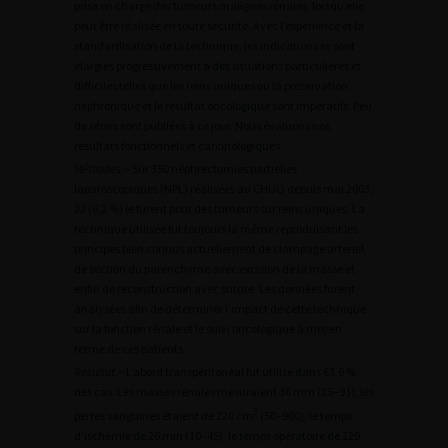
prise en charge des tumeurs malignes rénales, lorsqu’elle
peut être réalisée en toute sécurité. Avec l’expérience et la
standardisation de la technique, les indications se sont
élargies progressivement à des situations particulières et
difficiles telles que les reins uniques ou la préservation
néphronique et le résultat oncologique sont impératifs. Peu
de séries sont publiées à ce jour. Nous évaluons nos
résultats fonctionnels et carcinologiques.
Méthodes
.– Sur 350 néphrectomies partielles
laparoscopiques (NPL) réalisées au CHUQ depuis mai 2003,
22 (6,2 %) le furent pour des tumeurs sur reins uniques. La
technique utilisée fut toujours la même reproduisant les
principes bien connus actuellement de clampage artériel,
de section du parenchyme avec excision de la masse et
enfin de reconstruction avec suture. Les données furent
analysées afin de déterminer l’impact de cette technique
sur la fonction rénale et le suivi oncologique à moyen
terme de ces patients.
Résultat
.– L’abord transpéritonéal fut utilisé dans 63,6 %
des cas. Les masses rénales mesuraient 36 mm (25–91), les
3
pertes sanguines étaient de 220 cm
(50–900), le temps
d’ischémie de 26 min (10–45), le temps opératoire de 129