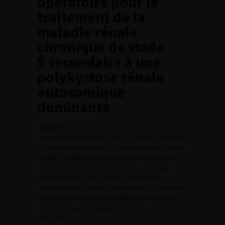
opératoire pour le
traitement de la
maladie rénale
chronique de stade
5 secondaire à une
polykystose rénale
autosomique
dominante
Objectifs
La transplantation rénale à partir d’un donneur vivant est
le traitement de référence de la maladie rénale chronique
de stade 5. Idéalement, elle peut être réalisée de façon
préemptive. Dans la polykystose rénale autosomique
dominante (PKR), lorsque les reins natifs sont trop
volumineux pour permettre l’implantation d’un transplant,
nous proposons une stratégie de néphrectomie dans le
même temps que la transplantation en situation
préemptive.