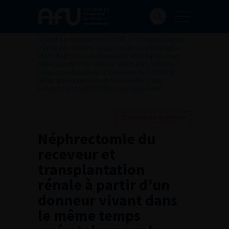
Accueil
>
Les évènements de l’AFU
>
Congrès français
d'Urologie
>
108ème Congrès Français d’Urologie –
2014
>
Néphrectomie du receveur et transplantation
rénale à partir d’un donneur vivant dans le même
temps opératoire pour le traitement de la maladie
rénale chronique de stade 5 secondaire à une
polykystose rénale autosomique dominante
Ajouter à ma sélection
Néphrectomie du
receveur et
transplantation
rénale à partir d’un
donneur vivant dans
le même temps