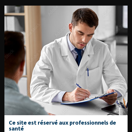
ACCÈS DIRECT
Fiches informations pour vos
patients
Dernières recommandations
Référentiel du Collège d’Urologie
Espace Accréditation des médecins
Livrets du CFEU pour l'interne
DATES À RETENIR
Ce site est réservé aux professionnels de
santé