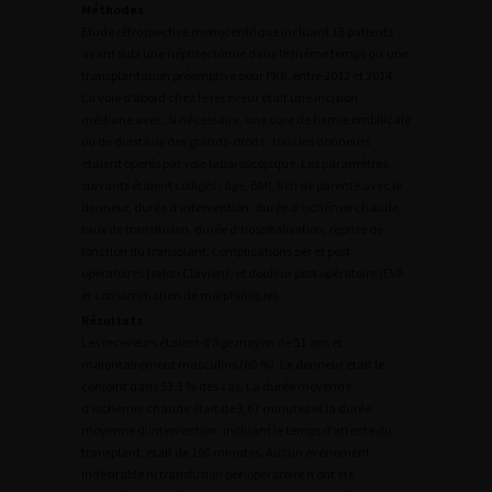
Méthodes
Étude rétrospective monocentrique incluant 15 patients
ayant subi une néphrectomie dans le même temps qu’une
transplantation préemptive pour PKR, entre 2012 et 2014.
La voie d’abord chez le receveur était une incision
médiane avec, si nécessaire, une cure de hernie ombilicale
ou de diastasis des grands-droits ; tous les donneurs
étaient opérés par voie laparoscopique. Les paramètres
suivants étaient colligés : âge, BMI, lien de parenté avec le
donneur, durée d’intervention, durée d’ischémie chaude,
taux de transfusion, durée d’hospitalisation, reprise de
fonction du transplant, complications per et post
opératoires (selon Clavien), et douleur post opératoire (EVA
et consommation de morphinique).
Résultats
Les receveurs étaient d’âge moyen de 51 ans et
majoritairement masculins (60 %). Le donneur était le
conjoint dans 53,3 % des cas. La durée moyenne
d’ischémie chaude était de 3,67 minutes et la durée
moyenne d’intervention, incluant le temps d’attente du
transplant, était de 196 minutes. Aucun événement
indésirable ni transfusion per-opératoire n’ont été