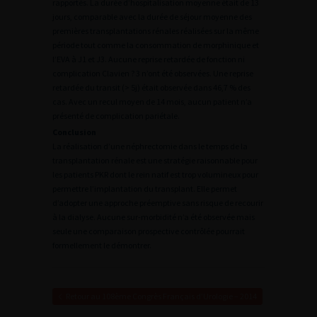
rapportés. La durée d’hospitalisation moyenne était de 13
jours, comparable avec la durée de séjour moyenne des
premières transplantations rénales réalisées sur la même
période tout comme la consommation de morphinique et
l’EVA à J1 et J3. Aucune reprise retardée de fonction ni
complication Clavien ? 3 n’ont été observées. Une reprise
retardée du transit (> 5j) était observée dans 46,7 % des
cas. Avec un recul moyen de 14 mois, aucun patient n’a
présenté de complication pariétale.
Conclusion
La réalisation d’une néphrectomie dans le temps de la
transplantation rénale est une stratégie raisonnable pour
les patients PKR dont le rein natif est trop volumineux pour
permettre l’implantation du transplant. Elle permet
d’adopter une approche préemptive sans risque de recourir
à la dialyse. Aucune sur-morbidité n’a été observée mais
seule une comparaison prospective contrôlée pourrait
formellement le démontrer.
Retour au 108ème Congrès Français d’Urologie – 2014