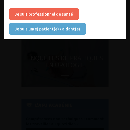
DU VENDREDI 4 AU SAMEDI 5
SEPTEMBRE 2026
Je suis professionnel de santé
Journée d’andrologie et de
médecine sexuelle 2026
Je suis un(e) patient(e) / aidant(e)
ENQUÊTES DE PRATIQUES
EN UROLOGIE
L'AFU ACADÉMIE
Compétences non techniques : comment
les travailler au quotidien ?