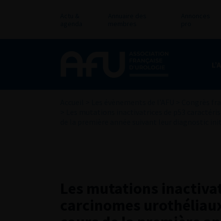
Actu &
Annuaire des
Annonces
agenda
membres
pro
L’
Accueil
>
Les évènements de l’AFU
>
Congrès fra
>
Les mutations inactivatrices de p53 caractéris
de la première année suivant leur diagnostic init
Les mutations inactivat
carcinomes urothéliaux