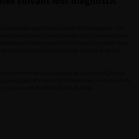
née suivant leur diagnostic
es urothéliaux superficiels de vessie (CUSup) de grade < 3 et
ibles pour l’évaluer. Une récidive dans les 12 mois suivant leur
de récidive ultérieure, mais n’est obtenu qu’à posteriori. Nous
ine p53 dans les CUSup était associée au risque de récidive
 ont été analysés de façon
prospective
(suivi moyen 24 mois).
ctionnel FASAY
détectant 95% des mutations inactivatrices du
e < 12 mois a été étudié par un test de Fisher.