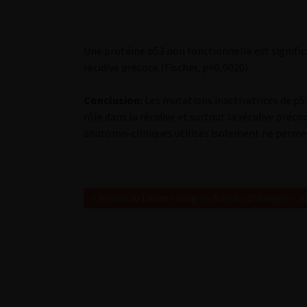
Une protéine p53 non fonctionnelle est significa
récidive précoce (Fischer, p=0,0020).
Conclusion:
Les mutations inactivatrices de p53
rôle dans la récidive et surtout la récidive préco
anatomo-cliniques utilisés isolement ne permett
Retour au 100ème congrès français d’urologie – 2