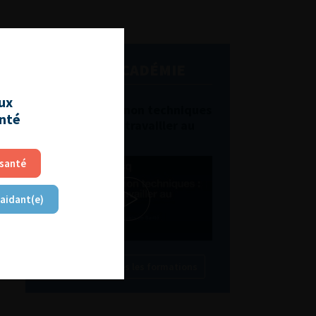
L'AFU ACADÉMIE
aux
Compétences non techniques
anté
: comment les travailler au
quotidien ?
 santé
 aidant(e)
Découvrir toutes les formations