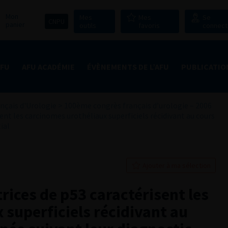
Mon
Mes
Mes
Se
CNPU
panier
outils
favoris
connect
AFU
AFU ACADÉMIE
ÉVÈNEMENTS DE L’AFU
PUBLICATIO
nçais d'Urologie
>
100ème congrès français d’urologie – 2006
ent les carcinomes urothéliaux superficiels récidivant au cours
ial
Ajouter à ma sélection
rices de p53 caractérisent les
 superficiels récidivant au