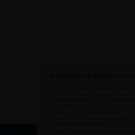
POURQUOI ÊTRE MEMBRE DE L’AFU
?
Appartenir à une communauté qui a pour
objectif l’amélioration de la prise en charge de
pathologies urologiques et l’accompagnement
des urologues.
Avoir accès aux vidéos didactiques
sélectionnées pour vous, aux webinaires et à
l’ensemble de l’AFU académie.
Avoir un tarif privilégié pour les évènement