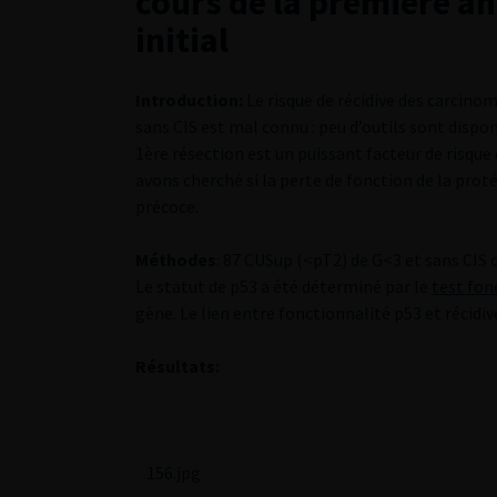
cours de la première an
initial
Introduction:
Le risque de récidive des carcinom
sans CIS est mal connu : peu d’outils sont dispon
1ère résection est un puissant facteur de risque 
avons cherché si la perte de fonction de la proté
précoce.
Méthodes
: 87 CUSup (<pT2) de G<3 et sans CIS
Le statut de p53 a été déterminé par le
test fon
gène. Le lien entre fonctionnalité p53 et récidiv
Résultats:
156.jpg