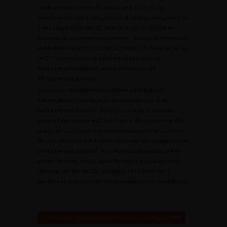
surdiagnostic chez les T1 variait de 1,4 à 23 %. En
additionnant une durée sans bénéfice lié au traitement de
5 ans, respectivement 23, 38 et 56 % des T1 étaient en
situation de surtraitement potentiel. Un surtraitement réel
a été observé pour 3,8, 12,6 et 23,3 % des T1. Chez les T2, sur
les 3,7 % des patients qui étaient en situation de
surtraitement potentiel, aucun patient n’a été
effectivement surtraité.
Conclusion
.– Malgré des hypothèses extrêmement
conservatrices, la proportion de surdiagnostic et de
surtraitement potentiel dans le cancer de la prostate
apparaît élevée pour les T1en France. Un ajustement des
urologues est néanmoins observé puisque les proportions
de surtraitement réel étaient inférieures aux proportions de
surtraitement potentiel. Nos résultats nécessitent d’être
affinés en modulant la durée de l’avance au diagnostic
(prise en compte du PSA, Gleason), de la durée sans
bénéfice lié au traitement et les espérances de vie utilisées.
Retour au 103ème congrès français d’urologie – 2009