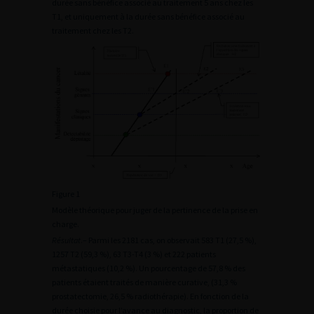
durée sans bénéfice associé au traitement 5 ans chez les
T1, et uniquement à la durée sans bénéfice associé au
traitement chez les T2.
Figure 1
Modèle théorique pour juger de la pertinence de la prise en
charge.
Résultat
.– Parmi les 2181 cas, on observait 583 T1 (27,5 %),
1257 T2 (59,3 %), 63 T3-T4 (3 %) et 222 patients
métastatiques (10,2 %). Un pourcentage de 57,8 % des
patients étaient traités de manière curative, (31,3 %
prostatectomie, 26,5 % radiothérapie). En fonction de la
durée choisie pour l’avance au diagnostic, la proportion de