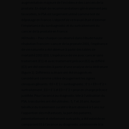
augmentation majeure de l’incidence des cancers de la
prostate. En dépit de recommandations généralement peu
favorables, le PSA est largement utilisé comme test de
dépistage en France. L’objectif de ce travail était d’estimer
l’importance du surdiagnostic et du surtraitement du
cancer de la prostate en France.
Méthodes
.– Pour chaque cas observé dans l’étude haute
résolution Francim–cancer de la prostate 2001, l’espérance
de vie naturelle a été obtenue à partir des tables de
mortalité 2003 (E0). L’espérance de vie avec cancer sans
traitement (E1) et avec traitement précoce (E2) ou différé
(E3) ont été estimées à partir d’une analyse de la littérature
(figure 1). Différents scénarii ont été imaginés en
considérant comme critère de jugement les signes
cliniques gênants : E0 < E’1 = surdiagnostic ; E’1 < E0 < E’2 =
surtraitement ; E0 > E’1 et E0 > E’2 = prise en charge précoce
justifiée. Pour l’avance au diagnostic liée à l’utilisation du
PSA, trois durées ont été utilisées : 5, 7 et 10 ans. Aucun
bénéfice du traitement curatif n’étant observé à 5 ans sur
l’apparition des métastases, la part des patients,
potentiellement et réellement surtraités, a été estimée en
comparant E0 à l’avance au diagnostic additionnée à la