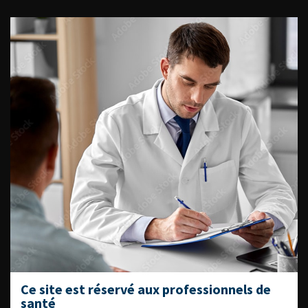
ACCÈS DIRECT
Fiches informations pour vos
patients
Dernières recommandations
Référentiel du Collège d’Urologie
Espace Accréditation des médecins
Livrets du CFEU pour l'interne
DATES À RETENIR
Ce site est réservé aux professionnels de
santé