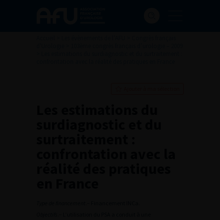
Accueil
>
Les évènements de l’AFU
>
Congrès français
d'Urologie
>
103ème congrès français d’urologie – 2009
>
Les estimations du surdiagnostic et du surtraitement :
confrontation avec la réalité des pratiques en France
Ajouter à ma sélection
Les estimations du
surdiagnostic et du
surtraitement :
confrontation avec la
réalité des pratiques
en France
Type de financement
.– Financement INCa.
Objectifs
.– L’utilisation du PSA a conduit à une