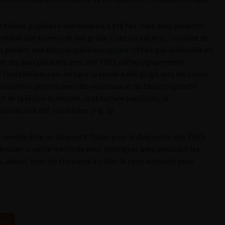
éliale papillaire non invasive a été fait chez deux patients.
 révélé une tumeur de bas grade. Chez un patient, l’analyse de
ier patient une biopsie urétéroscopique n’était pas réalisable en
rdant les deux patients avec une TVES pathologiquement
l’urothélium sain lorsque la sonde a été dirigé vers les tissus
a lamina propria avec des vaisseaux et du tissu conjonctif
act de la lésion tumorale, la structure papillaire, le
aires ont été visualisées (Fig. 2).
semble être un dispositif fiable pour le diagnostic des TVES.
évaluer si cette méthode peut distinguer avec précision les
, aidant ainsi les cliniciens à cibler la zone suspecte pour
2014