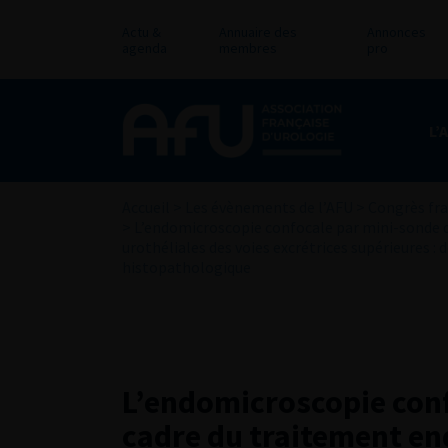
Actu &
Annuaire des
Annonces
agenda
membres
pro
L’
Accueil
>
Les évènements de l’AFU
>
Congrès fra
>
L’endomicroscopie confocale par mini-sonde 
urothéliales des voies excrétrices supérieures :
histopathologique
L’endomicroscopie conf
cadre du traitement e