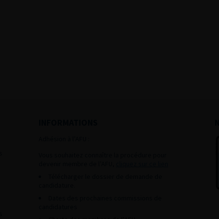
INFORMATIONS
Adhésion à l’AFU :
s
Vous souhaitez connaître la procédure pour
devenir membre de l’AFU,
cliquez sur ce lien
Télécharger le dossier de demande de
candidature.
Dates des prochaines commissions de
candidatures
s