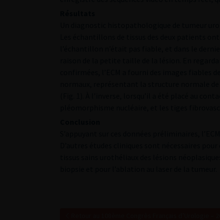
Résultats
Un diagnostic histopathologique de tumeur uroth
Les échantillons de tissus des deux patients ont
l’échantillon n’était pas fiable, et dans le dern
raison de la petite taille de la lésion. En rega
confirmées, l’ECM a fourni des images fiables de 
normaux, représentant la structure normale de l
(Fig. 1). À l’inverse, lorsqu’il a été placé au cont
pléomorphisme nucléaire, et les tiges fibrovascul
Conclusion
S’appuyant sur ces données préliminaires, l’ECM 
D’autres études cliniques sont nécessaires pour 
tissus sains urothéliaux des lésions néoplasiques
biopsie et pour l’ablation au laser de la tumeur.
Retour au 108ème Congrès Français d’Urologie – 