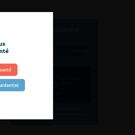
L'AFU ACADÉMIE
aux
Compétences non techniques
anté
: comment les travailler au
quotidien ?
 santé
 aidant(e)
Découvrir toutes les formations