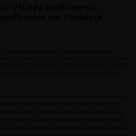
excrétrices supérieures :
confirmées par l’analyse
ECM) a été récemment décrite comme une technologie
e qui pourrait aider les cliniciens dans la caractérisation des
te étude nous avons évalué la fiabilité de l’utilisation d’un tel
le traitement des tumeurs urothéliales des voies excrétrices
 par urétéroscopie souple numérique pour des TVES. Une fois la
céine à 10 % est injecté dans les cavités pyélo-calicielles.
®
ystème Cellvizio
, Mauna Kea Technologies, Paris, France) qui
anal de travail. Les images sont acquises au moyen d’une sonde
®
 de 3,5 um et champ de vision de 325 um. Le système Cellvizio
ui seront analysées ensuite et comparées à l’histopathologie.