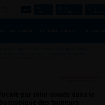
Mon
Mes
Mes
Se
CNPU
panier
outils
favoris
connect
AFU
AFU ACADÉMIE
ÉVÈNEMENTS DE L’AFU
PUBLICATIO
nçais d'Urologie
>
108ème Congrès Français d’Urologie – 2014
dans le cadre du traitement endoscopique des tumeurs
 données préliminaires confirmées par l’analyse
Ajouter à ma sélection
ocale par mini-sonde dans le
ndoscopique des tumeurs