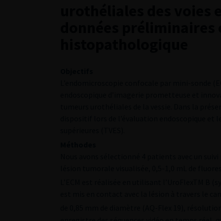
urothéliales des voies 
données préliminaires 
histopathologique
Objectifs
L’endomicroscopie confocale par mini-sonde (
endoscopique d’imagerie prometteuse et innovant
tumeurs urothéliales de la vessie. Dans la présen
dispositif lors de l’évaluation endoscopique et 
supérieures (TVES).
Méthodes
Nous avons sélectionné 4 patients avec un suivi
lésion tumorale visualisée, 0,5-1,0 mL de fluores
L’ECM est réalisée en utilisant l’UroFlexTM B (s
est mis en contact avec la lésion à travers le c
de 0,85 mm de diamètre (AQ-Flex 19), résolution
enregistre des séquences vidéo en temps réel, q