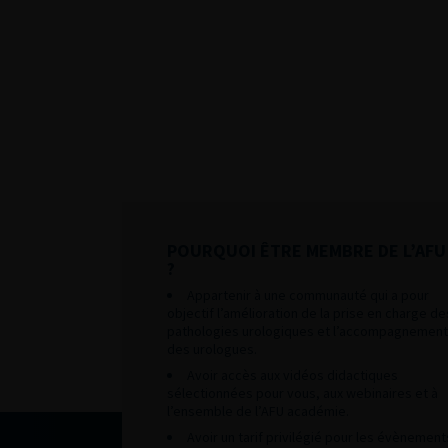
POURQUOI ÊTRE MEMBRE DE L’AFU
?
Appartenir à une communauté qui a pour
objectif l’amélioration de la prise en charge de
pathologies urologiques et l’accompagnement
des urologues.
Avoir accès aux vidéos didactiques
sélectionnées pour vous, aux webinaires et à
l’ensemble de l’AFU académie.
Avoir un tarif privilégié pour les évènement